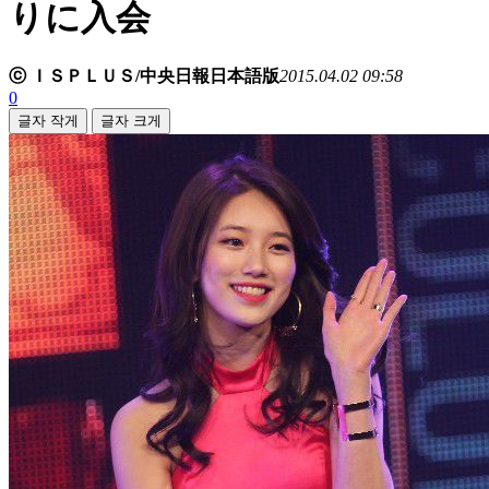
りに入会
ⓒ ＩＳＰＬＵＳ/中央日報日本語版
2015.04.02 09:58
0
글자 작게
글자 크게