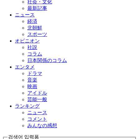
社会・文化
最新記事
ニュース
経済
北朝鮮
スポーツ
オピニオン
社説
コラム
日本関係のコラム
エンタメ
ドラマ
音楽
映画
アイドル
芸能一般
ランキング
ニュース
コメント
みんなの感想
검색어 입력폼