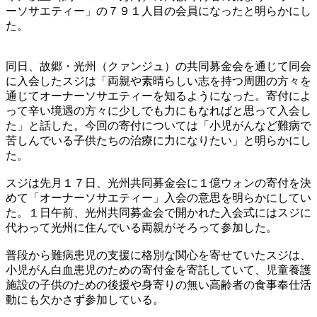
ーソサエティー」の７９１人目の会員になったと明らかにし
た。
同日、故郷・光州（クァンジュ）の共同募金会を通じて同会
に入会したスジは「両親や素晴らしい志を持つ周囲の方々を
通じてオーナーソサエティーを知るようになった。寄付によ
って辛い境遇の方々に少しでも力にもなればと思って入会し
た」と話した。今回の寄付については「小児がんなど難病で
苦しんでいる子供たちの治療に力になりたい」と明らかにし
た。
スジは先月１７日、光州共同募金会に１億ウォンの寄付を決
めて「オーナーソサエティー」入会の意思を明らかにしてい
た。１日午前、光州共同募金会で開かれた入会式にはスジに
代わって光州に住んでいる両親がそろって参加した。
普段から難病患児の支援に格別な関心を寄せていたスジは、
小児がん白血患児のための寄付金を寄託していて、児童養護
施設の子供のための後援や身寄りの無い高齢者の食事奉仕活
動にも欠かさず参加している。