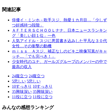
関連記事
俳優イ・ミンホ－歌手スジ、熱愛１カ月目…「少しず
つ好感持つ段階」
ＡＦＴＥＲＳＣＨＯＯＬナナ、日本ニュースランキン
グ「美しい顔１位」一色
人気アイドル・スジに悪質書き込みした平凡な３０代
女性…その衝撃の動機
ｍｉｓｓ Ａスジ、補正なしのビキニ映像写真がキャ
ッチ…「でも完ぺき！」
少女時代のユナ、ガールズグループのメンバーの中で
最高の収入
24
腹立つ
24
腹立つ
5
悲しい
5
悲しい
10
すっきり
10
すっきり
35
興味深い
35
興味深い
11
役に立つ
11
役に立つ
みんなの感想ランキング