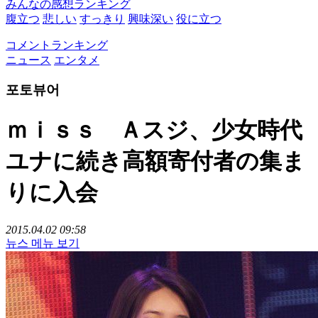
みんなの感想ランキング
腹立つ
悲しい
すっきり
興味深い
役に立つ
コメントランキング
ニュース
エンタメ
포토뷰어
ｍｉｓｓ Ａスジ、少女時代
ユナに続き高額寄付者の集ま
りに入会
2015.04.02 09:58
뉴스 메뉴 보기