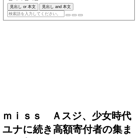
見出し or 本文
見出し and 本文
ｍｉｓｓ Ａスジ、少女時代
ユナに続き高額寄付者の集ま