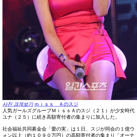
사진 크게보기
ｍｉｓｓ Ａのスジ
人気ガールズグループＭｉｓｓＡのスジ（２１）が少女時代
ユナ（２５）に続き高額寄付者の集まりに加入した。
社会福祉共同募金会「愛の実」は１日、スジが同会の１億ウ
ォン以上（約１０９０万円）の高額寄付者の集まり「オーナ