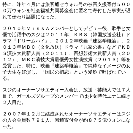
特に、昨年４月には旅客船セウォル号の被害支援寄付５００
０万ウォンを社会福祉共同募金会に匿名で寄付した事実が遅
れて伝わり話題になった。
２０１０年ＭｉｓｓＡメンバーとしてデビュー後、歌手と女
優で活躍中のスジは２０１１年、ＫＢＳ（韓国放送公社）ド
ラマ『ドリームハイ』、２０１２年映画『建築学概論』、２
０１３年ＭＢＣ（文化放送）ドラマ『九家の書』などでＫＢ
Ｓ演技大賞新人賞（２０１１）、百想芸術大賞新人賞（２０
１２）、ＭＢＣ演技大賞最優秀女性演技賞（２０１３）等を
受賞した。特に、映画『建築学概論』で純粋なイメージの女
子大生を好演し、「国民の初恋」という愛称で呼ばれてい
る。
スジのオーナーソサエティー入会は、放送・芸能人では７人
目で、ガールズグループのメンバーでは少女時代ユナに続き
２人目だ。
２００７年１２月に結成されたオーナーソサエティーはスジ
の入会会員数７９１人、累積寄付金が約８７５億ウォンにな
った。