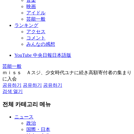
音楽
映画
アイドル
芸能一般
ランキング
アクセス
コメント
みんなの感想
YouTube 中央日報日本語版
芸能一般
ｍｉｓｓ Ａスジ、少女時代ユナに続き高額寄付者の集まり
に入会
공유하기
공유하기
공유하기
검색 열기
전체 카테고리 메뉴
ニュース
政治
国際・日本