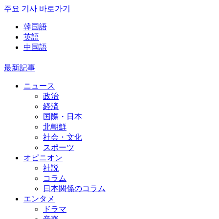
주요 기사 바로가기
韓国語
英語
中国語
最新記事
ニュース
政治
経済
国際・日本
北朝鮮
社会・文化
スポーツ
オピニオン
社説
コラム
日本関係のコラム
エンタメ
ドラマ