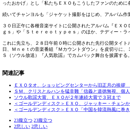
ったおかげ」とし「私たちＥＸＯもこうしたファンのために
続いてチャンヨルも「ジャケット撮影をはじめ、アルバム作
３０日正午に各種音楽サイトに公開されたアルバム『ＥＸＯ
ｇｓ」や「Ｓｔｅｒｅｏｔｙｐｅｓ」のほか、テディー・ラ
これに先立ち、２８日午前０時に公開された先行公開タイト
日、Ｍｎｅｔの音楽番組『Ｍカウントダウン』を皮切りに、
Ｓ（ソウル放送）『人気歌謡』でカムバック舞台を披露する
関連記事
ＥＸＯタオ、ショッピングセンターから旧正月の挨拶 
ＳＭ、クリスとルハンを猛非難「信義と道徳無視、個人
ソウル歌謡大賞、ＥＸＯが２年連続大賞で３冠まで
＜ゴールデンディスク＞ＥＸＯ、ジャッキー・チェンか
＜ゴールデンディスク＞ＥＸＯ「中国を韓流熱風に巻き
23
腹立つ
23
腹立つ
2
悲しい
2
悲しい