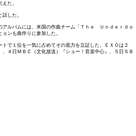
伝えた。
と話した。
のアルバムには、米国の作曲チーム「Ｔｈｅ Ｕｎｄｅｒｄｏ
ヒョンも曲作りに参加した。
ートで１位を一気に占めてその底力を立証した。ＥＸＯは２
』、４日ＭＢＣ（文化放送）『ショー！音楽中心』、５日ＳＢ