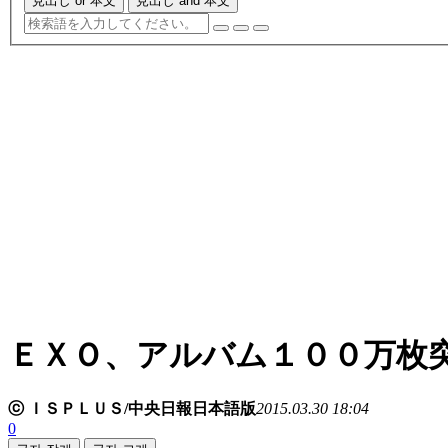
見出し or 本文
見出し and 本文
ＥＸＯ、アルバム１００万枚
ⓒ ＩＳＰＬＵＳ/中央日報日本語版
2015.03.30 18:04
0