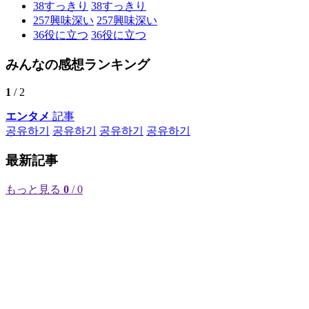
38
すっきり
38
すっきり
257
興味深い
257
興味深い
36
役に立つ
36
役に立つ
みんなの感想ランキング
1
/ 2
エンタメ
記事
공유하기
공유하기
공유하기
공유하기
最新記事
もっと見る
0
/ 0