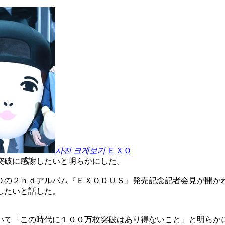
사진 크게보기
ＥＸＯ
突破に感謝したいと明らかにした。
Ｏの２ｎｄアルバム『ＥＸＯＤＵＳ』発売記念記者会見が開か
したいと話した。
いて「この時代に１００万枚突破はあり得ないこと」と明らか