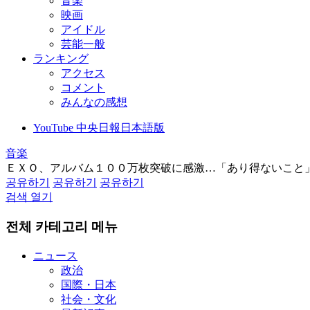
音楽
映画
アイドル
芸能一般
ランキング
アクセス
コメント
みんなの感想
YouTube 中央日報日本語版
音楽
ＥＸＯ、アルバム１００万枚突破に感激…「あり得ないこと
공유하기
공유하기
공유하기
검색 열기
전체 카테고리 메뉴
ニュース
政治
国際・日本
社会・文化