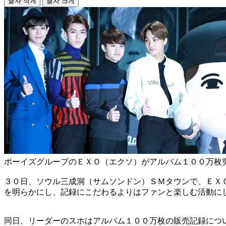
글자 작게
글자 크게
ボーイズグループのＥＸＯ（エクソ）がアルバム１００万枚
３０日、ソウル三成洞（サムソンドン）ＳＭタウンで、ＥＸ
を明らかにし、記録にこだわるよりはファンと楽しむ活動に
同日、リーダーのスホはアルバム１００万枚の販売記録につ