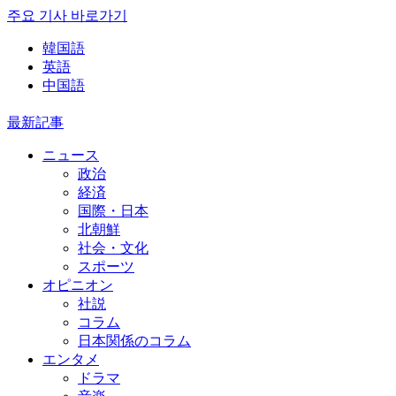
주요 기사 바로가기
韓国語
英語
中国語
最新記事
ニュース
政治
経済
国際・日本
北朝鮮
社会・文化
スポーツ
オピニオン
社説
コラム
日本関係のコラム
エンタメ
ドラマ