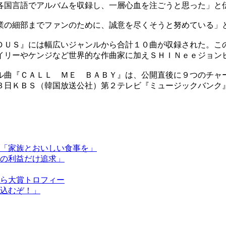
各国言語でアルバムを収録し、一層心血を注ごうと思った」と
業の細部までファンのために、誠意を尽くそうと努めている」
ＤＵＳ』には幅広いジャンルから合計１０曲が収録された。こ
イリーやケンジなど世界的な作曲家に加えＳＨＩＮｅｅジョン
ル曲『ＣＡＬＬ ＭＥ ＢＡＢＹ』は、公開直後に９つのチャ
３日ＫＢＳ（韓国放送公社）第２テレビ『ミュージックバンク
。
「家族とおいしい食事を」
の利益だけ追求」
ら大賞トロフィー
込むぞ！」