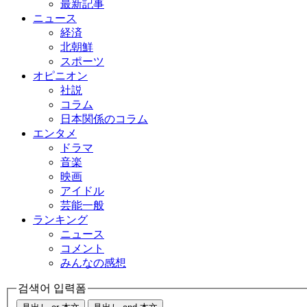
最新記事
ニュース
経済
北朝鮮
スポーツ
オピニオン
社説
コラム
日本関係のコラム
エンタメ
ドラマ
音楽
映画
アイドル
芸能一般
ランキング
ニュース
コメント
みんなの感想
검색어 입력폼