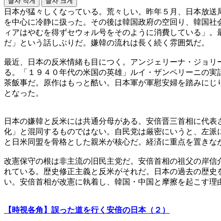
글자 작게
글자 크게
日本が猛々しくなっている。荒々しい。昨年５月、日本放送
を中心に冷静に扱った。その後は韓国政府の空回り、韓国社
ィアはやむを得ずセウォル号をそのように消費している」。
だ」という話しぶりだ。嫌韓の流れは長く続く雰囲気だ。
最近、日本の反米情緒も目につく。アンジェリーナ・ジョリ
る。「１９４０年代の米国の英雄」ルイ・ザンペリーニの実
茶飯事だ。原作はもっと酷い。日本軍が軍慰安婦を踏みにじ
となった。
日本の嫌韓と反米には共通分母がある。安倍晋三首相に代表
化」と混同するものではない。自民党は厳密にいうと、左派
と日米同盟を骨格とした親米が核心だ。経済に重点を置きな
改憲保守の根は非主流の旧民主党だ。安倍首相の祖父の岸信
れている。歴史修正主義と反米がそれだ。日本の過去の歴史
い。安倍首相が改憲に執着し、韓国・中国と摩擦を起こす理
【時視各角】誤った道を行く安倍の日本（２）