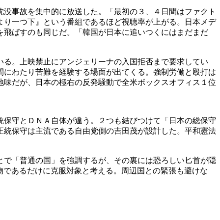
沈没事故を集中的に放送した。「最初の３、４日間はファクト
より一つ下』という番組であるほど視聴率が上がる。日本メデ
を飛ばすのも同じだ。「韓国が日本に追いつくにはまだまだ
いる。上映禁止にアンジェリーナの入国拒否まで要求してい
間にわたり苦難を経験する場面が出てくる。強制労働と殴打は
地味だが、日本の極右の反発騒動で全米ボックスオフィス１位
統保守とＤＮＡ自体が違う。２つも結びつけて「日本の総保守
正統保守は主流である自由党側の吉田茂が設計した。平和憲法
とで「普通の国」を強調するが、その裏には恐ろしい匕首が隠
物であるだけに克服対象と考える。周辺国との緊張も避けな