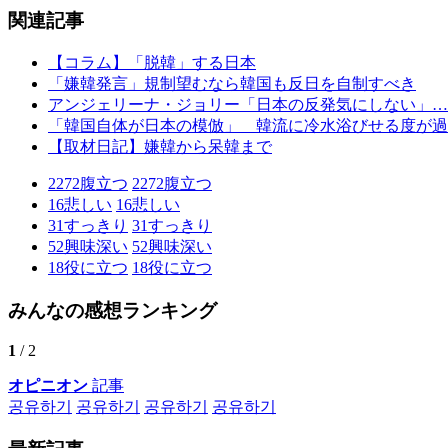
関連記事
【コラム】「脱韓」する日本
「嫌韓発言」規制望むなら韓国も反日を自制すべき
アンジェリーナ・ジョリー「日本の反発気にしない」…
「韓国自体が日本の模倣」 韓流に冷水浴びせる度が過
【取材日記】嫌韓から呆韓まで
2272
腹立つ
2272
腹立つ
16
悲しい
16
悲しい
31
すっきり
31
すっきり
52
興味深い
52
興味深い
18
役に立つ
18
役に立つ
みんなの感想ランキング
1
/ 2
オピニオン
記事
공유하기
공유하기
공유하기
공유하기