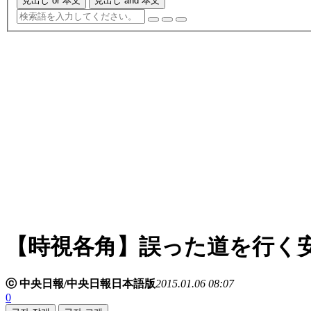
見出し or 本文
見出し and 本文
【時視各角】誤った道を行く
ⓒ 中央日報/中央日報日本語版
2015.01.06 08:07
0