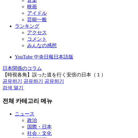
音楽
映画
アイドル
芸能一般
ランキング
アクセス
コメント
みんなの感想
YouTube 中央日報日本語版
日本関係のコラム
【時視各角】誤った道を行く安倍の日本（１）
공유하기
공유하기
공유하기
검색 열기
전체 카테고리 메뉴
ニュース
政治
国際・日本
社会・文化