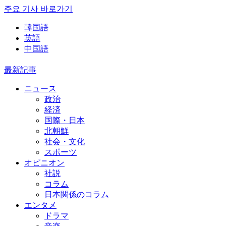
주요 기사 바로가기
韓国語
英語
中国語
最新記事
ニュース
政治
経済
国際・日本
北朝鮮
社会・文化
スポーツ
オピニオン
社説
コラム
日本関係のコラム
エンタメ
ドラマ