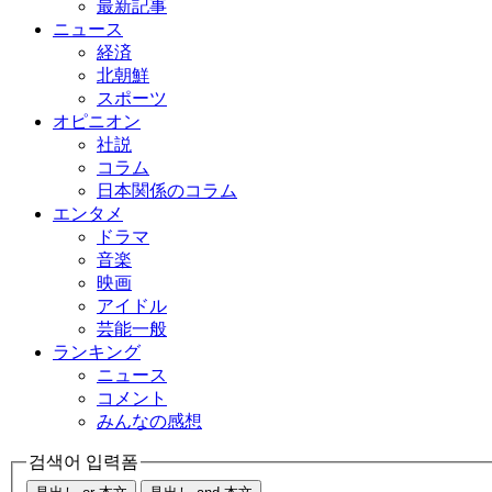
最新記事
ニュース
経済
北朝鮮
スポーツ
オピニオン
社説
コラム
日本関係のコラム
エンタメ
ドラマ
音楽
映画
アイドル
芸能一般
ランキング
ニュース
コメント
みんなの感想
검색어 입력폼