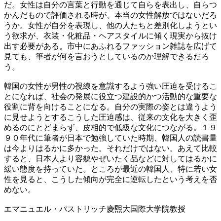
だ。女性は自分の言葉と行動を通じて自らを表出し、自らつ
かんだもので評価される時が、本当の女性解放ではないだろ
うか。女性が自分を表現し、他の人たちと差別化しようとい
う欲求が、衣装・化粧品・ヘアスタイルに傾く現実から抜け
出す必要がある。市中にあふれるファッション雑誌を広げて
見ても、筆者が何を言おうとしているのか理解できるだろ
う。
韓国の女性が男性の視線を意識するよう強い圧迫を受けるこ
とになれば、社会の発展に役立つ建設的かつ活動的な重要な
役割に背を向けることになる。自分の実際の姿とは違うよう
に見せようとするこうした圧迫感は、従来の文化を大きく歪
めるのにとどまらず、皮相的で低級な文化につながる。１９
９０年代に筆者が日本で勉強していた時期、韓国人の読書量
は今よりはるかに多かった。それだけではない。あえて比較
すると、日本人より容貌やぜいたく品などに対してはるかに
緩い態度を持っていた。ところが最近の韓国人、特に若い女
性を見ると、こうした傾向が完全に逆転したという考えを否
めない。
エマニュエル・パストリッチ慶煕大国際大学院教授