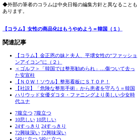
◆外部の筆者のコラムは中央日報の編集方針と異なることも
あります。
【コラム】女性の商品化はもうやめよう＝韓国（１）
関連記事
【コラム】金正恩の妹と夫人、平壌女性の“ファッショ
ンアイコン”に（２）
＜ゴルフ＞「韓国では整形勧められ」…傷ついて去っ
た安宣柱
【ＮＯＷ！ソウル】整形看板にＳＴＯＰ！
【社説】「危険な整形手術」から患者を守ろう＝韓国
ハリウッド女優ダコタ・ファニングより美しい少女時
代ユナ
7
腹立つ
7
腹立つ
10
悲しい
10
悲しい
24
すっきり
24
すっきり
72
興味深い
72
興味深い
5
役に立つ
5
役に立つ