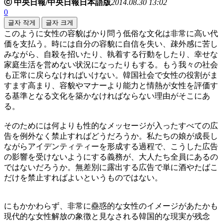
ⓒ 中央日報/中央日報日本語版
2014.08.30 13:02
0
글자 작게
글자 크게
このように女性の容貌ばかり問う低俗な文化は非常に高い代
価を支払う。時には自分の容貌に自信を失い、疎外感に苦し
みながら、自殺を招いたり、執着する行動をしたり、幸せな
家庭生活を営めない状況になったりもする。もう我々の社会
も正常に戻らなければいけない。韓国社会で女性の役割がま
すます高まり、容貌やマナーより能力と情熱が女性を評価す
る基準となる文化を築かなければならない理由がそこにあ
る。
そのためには何よりも性的なメッセージが入ったすべての広
告を例外なく禁止すればどうだろうか。私たちの娘が成長し
ながらアイデンティティーを形成する過程で、こうした広告
の影響を受けないようにする義務が、大人たち全員にあるの
ではないだろうか。無差別に露出する広告で単に酒やたばこ
だけを禁止すればよいというものではない。
にもかかわらず、非常に蠱惑的な女性のイメージがあたかも
現代的な女性解放の象徴と見なされる韓国的な現実が残念