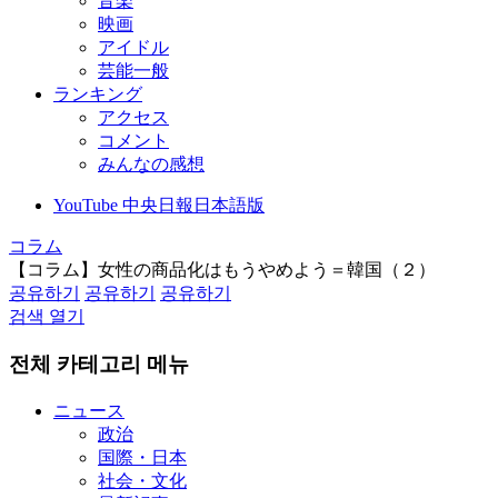
音楽
映画
アイドル
芸能一般
ランキング
アクセス
コメント
みんなの感想
YouTube 中央日報日本語版
コラム
【コラム】女性の商品化はもうやめよう＝韓国（２）
공유하기
공유하기
공유하기
검색 열기
전체 카테고리 메뉴
ニュース
政治
国際・日本
社会・文化