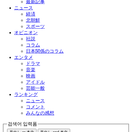
最新記事
ニュース
経済
北朝鮮
スポーツ
オピニオン
社説
コラム
日本関係のコラム
エンタメ
ドラマ
音楽
映画
アイドル
芸能一般
ランキング
ニュース
コメント
みんなの感想
검색어 입력폼