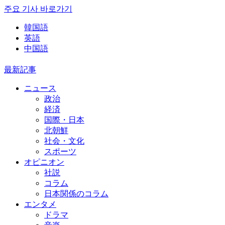
주요 기사 바로가기
韓国語
英語
中国語
最新記事
ニュース
政治
経済
国際・日本
北朝鮮
社会・文化
スポーツ
オピニオン
社説
コラム
日本関係のコラム
エンタメ
ドラマ