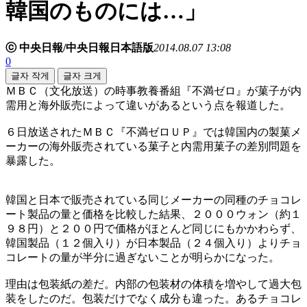
韓国のものには…」
ⓒ 中央日報/中央日報日本語版
2014.08.07 13:08
0
글자 작게
글자 크게
ＭＢＣ（文化放送）の時事教養番組『不満ゼロ』が菓子が内
需用と海外販売によって違いがあるという点を報道した。
６日放送されたＭＢＣ『不満ゼロＵＰ』では韓国内の製菓メ
ーカーの海外販売されている菓子と内需用菓子の差別問題を
暴露した。
韓国と日本で販売されている同じメーカーの同種のチョコレ
ート製品の量と価格を比較した結果、２０００ウォン（約１
９８円）と２００円で価格がほとんど同じにもかかわらず、
韓国製品（１２個入り）が日本製品（２４個入り）よりチョ
コレートの量が半分に過ぎないことが明らかになった。
理由は包装紙の差だ。内部の包装材の体積を増やして過大包
装をしたのだ。包装だけでなく成分も違った。あるチョコレ