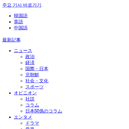
주요 기사 바로가기
韓国語
英語
中国語
最新記事
ニュース
政治
経済
国際・日本
北朝鮮
社会・文化
スポーツ
オピニオン
社説
コラム
日本関係のコラム
エンタメ
ドラマ