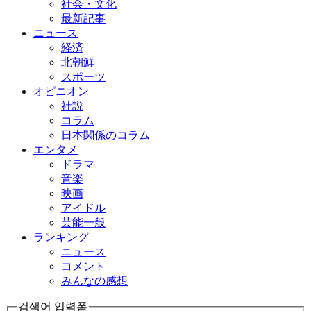
社会・文化
最新記事
ニュース
経済
北朝鮮
スポーツ
オピニオン
社説
コラム
日本関係のコラム
エンタメ
ドラマ
音楽
映画
アイドル
芸能一般
ランキング
ニュース
コメント
みんなの感想
검색어 입력폼