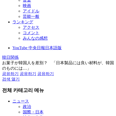
音楽
映画
アイドル
芸能一般
ランキング
アクセス
コメント
みんなの感想
YouTube 中央日報日本語版
韓日関係
お菓子が韓国人を差別？ 「日本製品には良い材料が、韓国
のものには…」
공유하기
공유하기
공유하기
검색 열기
전체 카테고리 메뉴
ニュース
政治
国際・日本