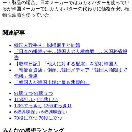
ート製品の場合、日本メーカーではカカオバターを使ってい
るが韓国メーカーではカカオバターの代わりに価格が安い植
物性油脂を使っていた。
関連記事
韓国人歌手Ｋ、関根麻里と結婚
「日本の嫌韓デモ…韓国人の人種侮辱」…米国務省報
告
【取材日記】「他人に対する配慮」を望む韓国人
「韓流百貨店」倒産…韓国メディア「韓国人商圏まで
危機」憂慮
「韓国人が韓国市場に最も悲観的」
91
腹立つ
91
腹立つ
115
悲しい
115
悲しい
1265
すっきり
1265
すっきり
645
興味深い
645
興味深い
70
役に立つ
70
役に立つ
みんなの感想ランキング