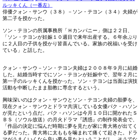
ルッキくん（一番左）
俳優クォン・サンウ（３８）－ソン・テヨン（３４）夫婦が
第二子を授かった。
ソン・テヨンの所属事務所「Ｈカンパニー」側は２２日、
「ソン・テヨンが妊娠１０週目で来年出産する。６年余ぶり
に２人目の子供を授かり皆喜んでいる。家族の祝福いを受け
ている」と話した。
クォン・サンウ－ソン・テヨン夫婦は２００８年９月に結婚
した。結婚当時すでにソン・テヨンが妊娠中で、翌年２月に
第一子のルッキくんを授かった。ソン・テヨンは当面は演技
活動を中断したまま胎教に専念するという。
興味深いのはクォン・サンウとソン・テヨン夫婦の胎夢を、
現在クォン・サンウとドラマ共演している女優パク・ハソン
が見たという点だ。パク・ハソンは今月１０日に開かれたＳ
ＢＳ（ソウル放送）の月火ドラマ『誘惑』の制作発表会で、
「作品の決定に悩んだ時期に夢を見たが家に青大将が出てく
る夢だった。青大将に太ももを噛まれて痛くて起きた。ドラ
マがうまくいくなら良い夢を見たということだし、そうでな