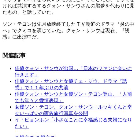
ければ共演するするクォン・サンウさんの胎夢を代わりに見
たもの」と話していた。
ソン・テヨンは先月放映終了したＴＶ朝鮮のドラマ『炎の中
へ』でクミコを演じていた。クォン・サンウは現在、『誘
惑』に出演中だ。
関連記事
俳優クォン・サンウが出国…「日本のファンに会いに
行きます」
俳優クォン・サンウと女優チェ・ジウ、ドラマ『誘
惑』で１１年ぶりの共演
俳優クォン・サンウと女優ソン・テヨン登山、「人前
でも堂々と愛情表現」
女優ソン・テヨン、クォン・サンウ－ルッキくんと幸
せいっぱいの家族旅行写真を公開
イ・ビョンホン「小さなことに幸福感じる夫婦になり
たい」