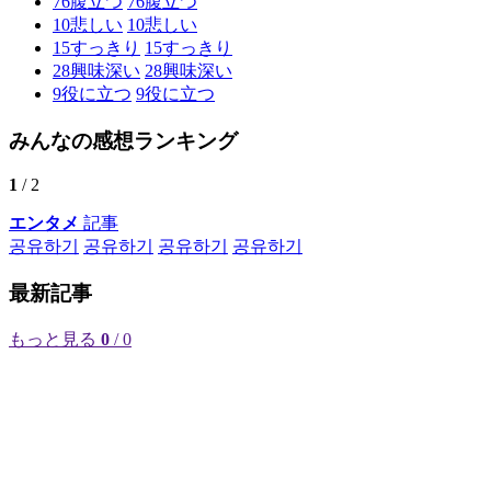
76
腹立つ
76
腹立つ
10
悲しい
10
悲しい
15
すっきり
15
すっきり
28
興味深い
28
興味深い
9
役に立つ
9
役に立つ
みんなの感想ランキング
1
/ 2
エンタメ
記事
공유하기
공유하기
공유하기
공유하기
最新記事
もっと見る
0
/ 0