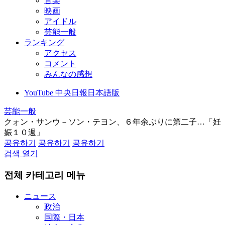
音楽
映画
アイドル
芸能一般
ランキング
アクセス
コメント
みんなの感想
YouTube 中央日報日本語版
芸能一般
クォン・サンウ－ソン・テヨン、６年余ぶりに第二子…「妊
娠１０週」
공유하기
공유하기
공유하기
검색 열기
전체 카테고리 메뉴
ニュース
政治
国際・日本