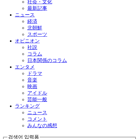
社会・文化
最新記事
ニュース
経済
北朝鮮
スポーツ
オピニオン
社説
コラム
日本関係のコラム
エンタメ
ドラマ
音楽
映画
アイドル
芸能一般
ランキング
ニュース
コメント
みんなの感想
검색어 입력폼