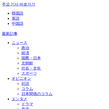
주요 기사 바로가기
韓国語
英語
中国語
最新記事
ニュース
政治
経済
国際・日本
北朝鮮
社会・文化
スポーツ
オピニオン
社説
コラム
日本関係のコラム
エンタメ
ドラマ