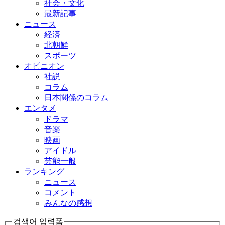
社会・文化
最新記事
ニュース
経済
北朝鮮
スポーツ
オピニオン
社説
コラム
日本関係のコラム
エンタメ
ドラマ
音楽
映画
アイドル
芸能一般
ランキング
ニュース
コメント
みんなの感想
검색어 입력폼