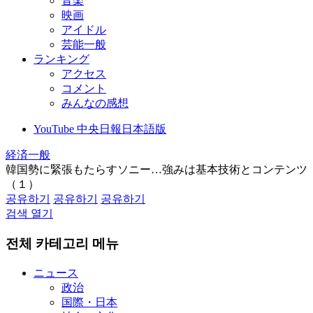
音楽
映画
アイドル
芸能一般
ランキング
アクセス
コメント
みんなの感想
YouTube 中央日報日本語版
経済一般
韓国勢に緊張もたらすソニー…強みは基本技術とコンテンツ
（１）
공유하기
공유하기
공유하기
검색 열기
전체 카테고리 메뉴
ニュース
政治
国際・日本