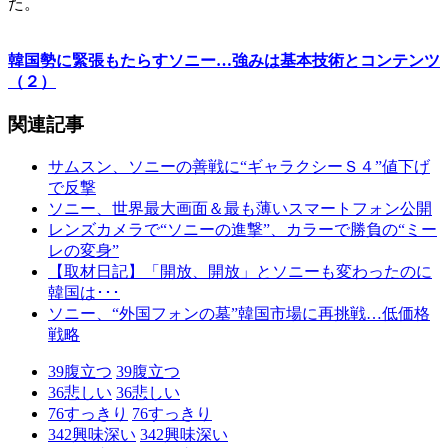
た。
韓国勢に緊張もたらすソニー…強みは基本技術とコンテンツ
（２）
関連記事
サムスン、ソニーの善戦に“ギャラクシーＳ４”値下げ
で反撃
ソニー、世界最大画面＆最も薄いスマートフォン公開
レンズカメラで“ソニーの進撃”、カラーで勝負の“ミー
レの変身”
【取材日記】「開放、開放」とソニーも変わったのに
韓国は･･･
ソニー、“外国フォンの墓”韓国市場に再挑戦…低価格
戦略
39
腹立つ
39
腹立つ
36
悲しい
36
悲しい
76
すっきり
76
すっきり
342
興味深い
342
興味深い