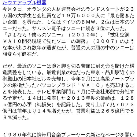
たウエアラブル機器
今月９日、オランダの人材運営会社のランドスタートが２３
カ国の大学生と会社員など１９万５０００人に「最も働きた
い企業」を尋ねた。１位はドイツのＢＭＷ、２位は日本のソ
ニーだった。サムスン電子はソニーに続き３位に入った。
『さよなら！僕らのソニー』（２０１２年）、『技術空洞
ＶＡＩＯ開発現場で見たソニーの凋落』（２００７）のよう
な本が出され数年が過ぎたが、普通の人の頭の中のソニーは
相変らず健在だ。
だが、最近のソニーは腕と脚を切る苦痛に耐え命を賭けた構
造調整をしている。最近創業の地だった東京・品川駅近くの
御殿山の旧本社ビルを売却し、今年２月には高級ノートブッ
クの象徴だったパソコンブランド「ＶＡＩＯ」も売却するこ
とを発表した。テレビ事業部門も７月に子会社形態で分社す
る予定だ。１４日に発表した２０１３年度の業績は、１２８
５億円の赤字（純損失）を記録した。売り上げ７兆７６７３
億円は前年より１４％増えたが、営業利益は２６５億円で８
８％減った。
１９８０年代に携帯用音楽プレーヤーの新たなページを開い