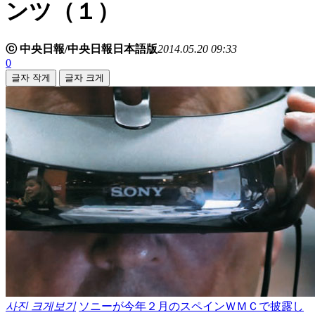
ンツ（１）
ⓒ 中央日報/中央日報日本語版
2014.05.20 09:33
0
글자 작게
글자 크게
사진 크게보기
ソニーが今年２月のスペインＷＭＣで披露し