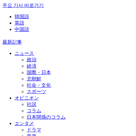
주요 기사 바로가기
韓国語
英語
中国語
最新記事
ニュース
政治
経済
国際・日本
北朝鮮
社会・文化
スポーツ
オピニオン
社説
コラム
日本関係のコラム
エンタメ
ドラマ