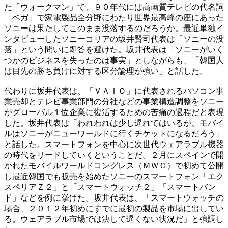
た「ウォークマン」で、９０年代には高画質テレビの代名詞
「ベガ」で家電製品全分野にわたり世界最高峰の座にあった
ソニーは果たしてこのまま没落するのだろうか。最近単独イ
ンタビューしたソニーコリアの坂井賢司代表は「ソニーの没
落」という問いに即答を避けた。坂井代表は「ソニーがいく
つかのビジネスを失ったのは事実」としながらも、「韓国人
は目先の勝ち負けに対する区分論理が強い」と話した。
代わりに坂井代表は、「ＶＡＩＯ」に代表されるパソコン事
業売却とテレビ事業部門の分社などの事業構造調整をソニー
がグローバル１位企業に復活するための苦痛の過程だと表現
した。坂井代表は「われわれは少し遅れてはいるが、モバイ
ルはソニーがニューワールドに行くチケットになるだろう」
と話した。スマートフォンを中心に次世代ウェアラブル機器
の時代をリードしていくということだ。２月にスペインで開
かれたモバイルワールドコングレス（ＭＷＣ）で初めて公開
し最近韓国でも販売を始めたソニーのスマートフォン「エク
スペリアＺ２」と「スマートウォッチ２」「スマートバン
ド」などを例に挙げた。坂井代表は、「スマートウォッチの
場合、２０１２年初めにすでに最初の製品を市場に出してい
る。ウェアラブル市場では決して遅くない状況だ」と強調し