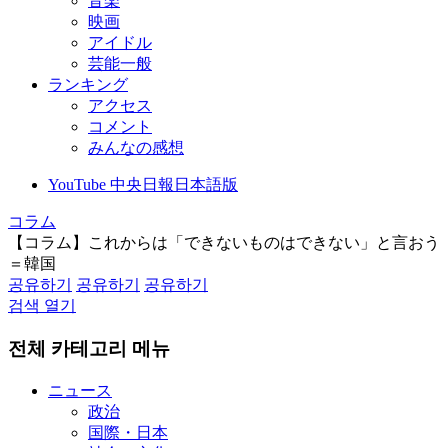
音楽
映画
アイドル
芸能一般
ランキング
アクセス
コメント
みんなの感想
YouTube 中央日報日本語版
コラム
【コラム】これからは「できないものはできない」と言おう
＝韓国
공유하기
공유하기
공유하기
검색 열기
전체 카테고리 메뉴
ニュース
政治
国際・日本