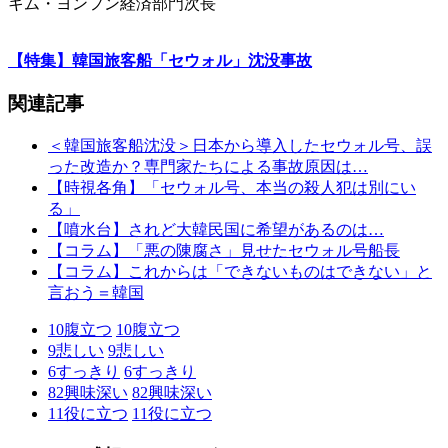
キム・ヨンフン経済部門次長
【特集】韓国旅客船「セウォル」沈没事故
関連記事
＜韓国旅客船沈没＞日本から導入したセウォル号、誤
った改造か？専門家たちによる事故原因は…
【時視各角】「セウォル号、本当の殺人犯は別にい
る」
【噴水台】されど大韓民国に希望があるのは…
【コラム】「悪の陳腐さ」見せたセウォル号船長
【コラム】これからは「できないものはできない」と
言おう＝韓国
10
腹立つ
10
腹立つ
9
悲しい
9
悲しい
6
すっきり
6
すっきり
82
興味深い
82
興味深い
11
役に立つ
11
役に立つ