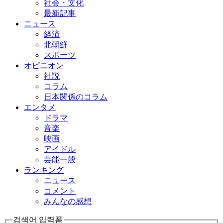
社会・文化
最新記事
ニュース
経済
北朝鮮
スポーツ
オピニオン
社説
コラム
日本関係のコラム
エンタメ
ドラマ
音楽
映画
アイドル
芸能一般
ランキング
ニュース
コメント
みんなの感想
검색어 입력폼