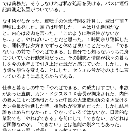
では義務だ。そうしなければ私が処罰を受ける。バスに運行
記録測定装置がついている。」
なす術がなかった。運転手の休憩時間を計算し、翌日午前７
時頃に出発した。頭では理解した。「やはり先進国だな」
と。内心は皮肉を言った。「このように融通性がないか
ら…」と。やればいいことだと思った。１時間余り運転した
ら、運転手は夕方までずっと休めば良いことだった。「でき
ない」の前で「やればできる」は自分でも知らないうちに身
についていた行動規範だった。その闘志と情熱が我々の暮ら
しを今の水準まで引き上げた源だと感じていた。しかし、も
う優先順位を変えることにした。セウォル号がそのように言
っているように思えるからである。
仕事と暮らしの中で「やればできる」の威力はすごい。事故
があった直前、カン・ドクスＳＴＸ会長が拘束された。内部
の要人によれば禍根となった中国の大連造船所の引き受けを
カン会長が推進した時、相当数が否定的だった。しかし結局
誰も止められなかった。分かっているではないか。日常的な
業務でも「やればできる」を前にして「できない」がどれほ
ど困難なのか。「できない」とは無能の別名でもあった。
我々はそう習い成長し、また教えている。