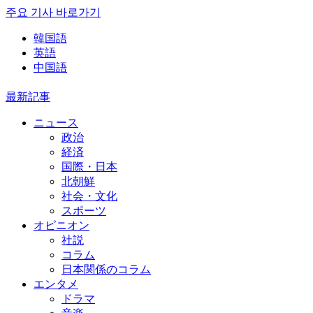
주요 기사 바로가기
韓国語
英語
中国語
最新記事
ニュース
政治
経済
国際・日本
北朝鮮
社会・文化
スポーツ
オピニオン
社説
コラム
日本関係のコラム
エンタメ
ドラマ