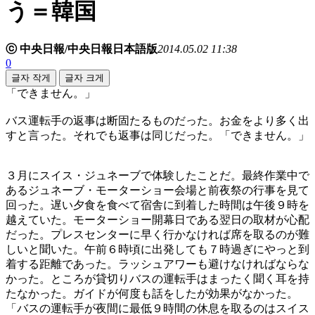
う＝韓国
ⓒ 中央日報/中央日報日本語版
2014.05.02 11:38
0
글자 작게
글자 크게
「できません。」
バス運転手の返事は断固たるものだった。お金をより多く出
すと言った。それでも返事は同じだった。「できません。」
３月にスイス・ジュネーブで体験したことだ。最終作業中で
あるジュネーブ・モーターショー会場と前夜祭の行事を見て
回った。遅い夕食を食べて宿舎に到着した時間は午後９時を
越えていた。モーターショー開幕日である翌日の取材が心配
だった。プレスセンターに早く行かなければ席を取るのが難
しいと聞いた。午前６時頃に出発しても７時過ぎにやっと到
着する距離であった。ラッシュアワーも避けなければならな
かった。ところが貸切りバスの運転手はまったく聞く耳を持
たなかった。ガイドが何度も話をしたが効果がなかった。
「バスの運転手が夜間に最低９時間の休息を取るのはスイス