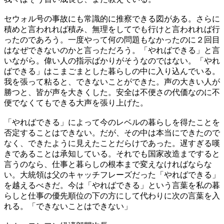
セウォル号の事故にも常識的に推察できる図がある。さらに
積めと言われれば積み、無理をしてでも行けと言われれば行
ったのであろう。一度やって何の問題もなかったのに２回目
はなぜできないのかと言っただろう。「やればできる」と言
いながら。偉い人の指示ばかりがそうなのではない。「やれ
ばできる」はこまごまとした暮らしの中に入り込んでいる。
我を張って粘ると、できないことができた。声の大きい人が
勝つと、皆が声を大きくした。安全は不便さの代価なのに不
便でなくてもできる大声を張り上げた。
「やればできる」によって今のレベルの暮らしを得たことを
否定することはできない。だが、その中は本当にできたので
なく、できたように見えたことだらけであった。遅すぎる嘆
きであることは承知している。それでも国家改造まですると
言うのなら、仕事と暮らしの根本まで変えなければならな
い。大統領は父のキャッチフレーズだった「やればできる」
を越えるべきだ。今は「やればできる」という言葉を私の暮
らしと仕事の優先順位の下の方にして代わりに次の言葉を入
れる。「できないことはできない」