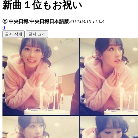
新曲１位もお祝い
ⓒ 中央日報/中央日報日本語版
2014.03.10 11:03
0
글자 작게
글자 크게