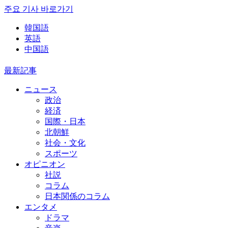
주요 기사 바로가기
韓国語
英語
中国語
最新記事
ニュース
政治
経済
国際・日本
北朝鮮
社会・文化
スポーツ
オピニオン
社説
コラム
日本関係のコラム
エンタメ
ドラマ