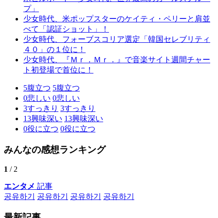
プ」
少女時代、米ポップスターのケイティ・ペリーと肩並
べて「認証ショット」！
少女時代、フォーブスコリア選定「韓国セレブリティ
４０」の１位に！
少女時代、『Ｍｒ．Ｍｒ．』で音楽サイト週間チャー
ト初登場で首位に！
5
腹立つ
5
腹立つ
0
悲しい
0
悲しい
3
すっきり
3
すっきり
13
興味深い
13
興味深い
0
役に立つ
0
役に立つ
みんなの感想ランキング
1
/ 2
エンタメ
記事
공유하기
공유하기
공유하기
공유하기
最新記事