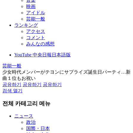
音楽
映画
アイドル
芸能一般
ランキング
アクセス
コメント
みんなの感想
YouTube 中央日報日本語版
芸能一般
少女時代メンバーがテヨンにサプライズ誕生日パーティ…新
曲１位もお祝い
공유하기
공유하기
공유하기
검색 열기
전체 카테고리 메뉴
ニュース
政治
国際・日本