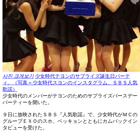
사진 크게보기
少女時代テヨンのサプライズ誕生日パーテ
ィ。（写真＝少女時代スヨンのインスタグラム、ＳＢＳ人気
歌謡）
少女時代のメンバーがテヨンのためのサプライズバースデー
パーティーを開いた。
９日に放映されたＳＢＳ『人気歌謡』で、少女時代がＭＣの
グループＥＸＯのスホ、ベッキョンとともにカムバックイン
タビューを受けた。