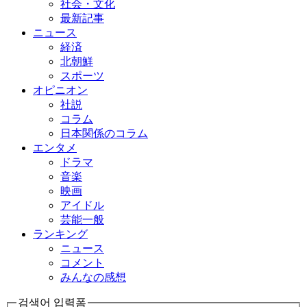
社会・文化
最新記事
ニュース
経済
北朝鮮
スポーツ
オピニオン
社説
コラム
日本関係のコラム
エンタメ
ドラマ
音楽
映画
アイドル
芸能一般
ランキング
ニュース
コメント
みんなの感想
검색어 입력폼