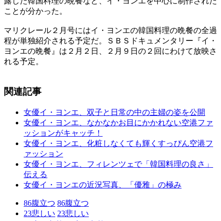
露した韓国料理の晩餐など、イ・ヨンエを中心に制作された
ことが分かった。
マリクレール２月号にはイ・ヨンエの韓国料理の晩餐の全過
程が単独紹介される予定だ。ＳＢＳドキュメンタリー『イ・
ヨンエの晩餐』は２月２日、２月９日の２回にわけて放映さ
れる予定。
関連記事
女優イ・ヨンエ、双子と日常の中の主婦の姿を公開
女優イ・ヨンエ、なかなかお目にかかれない空港ファ
ッションがキャッチ！
女優イ・ヨンエ、化粧しなくても輝くすっぴん空港フ
ァッション
女優イ・ヨンエ、フィレンツェで「韓国料理の良さ」
伝える
女優イ・ヨンエの近況写真、「優雅」の極み
86
腹立つ
86
腹立つ
23
悲しい
23
悲しい