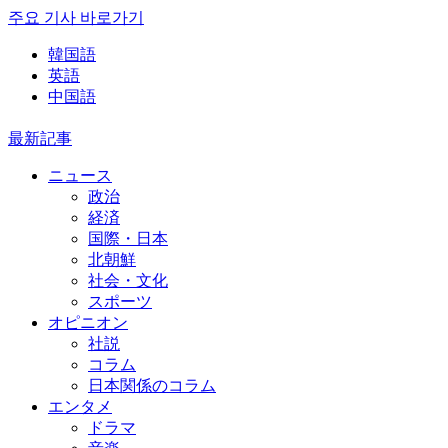
주요 기사 바로가기
韓国語
英語
中国語
最新記事
ニュース
政治
経済
国際・日本
北朝鮮
社会・文化
スポーツ
オピニオン
社説
コラム
日本関係のコラム
エンタメ
ドラマ