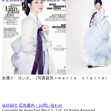
女優イ・ヨンエ。（写真提供＝ｍａｒｉｅ ｃｌａｉｒｅ）
会社紹介
広告案内・お問い合わせ
Copyright by JoongAng Ilbo Co., Ltd. All Rights Reserved