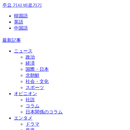
주요 기사 바로가기
韓国語
英語
中国語
最新記事
ニュース
政治
経済
国際・日本
北朝鮮
社会・文化
スポーツ
オピニオン
社説
コラム
日本関係のコラム
エンタメ
ドラマ