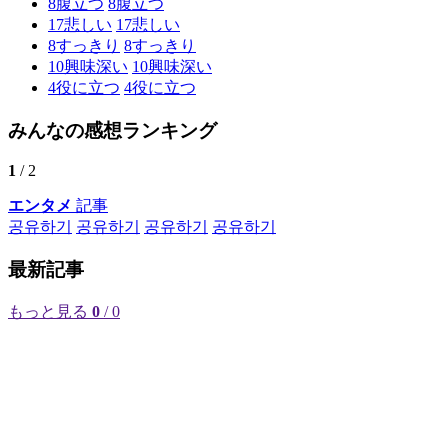
8
腹立つ
8
腹立つ
17
悲しい
17
悲しい
8
すっきり
8
すっきり
10
興味深い
10
興味深い
4
役に立つ
4
役に立つ
みんなの感想ランキング
1
/ 2
エンタメ
記事
공유하기
공유하기
공유하기
공유하기
最新記事
もっと見る
0
/ 0