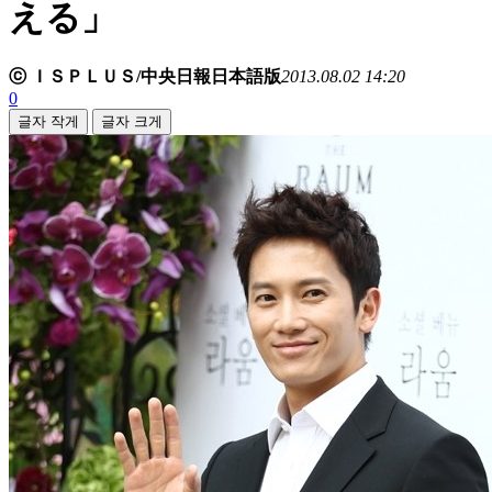
える」
ⓒ ＩＳＰＬＵＳ/中央日報日本語版
2013.08.02 14:20
0
글자 작게
글자 크게