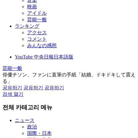
音楽
映画
アイドル
芸能一般
ランキング
アクセス
コメント
みんなの感想
YouTube 中央日報日本語版
芸能一般
俳優チソン、ファンに直筆の手紙「結婚、ドキドキして震え
る」
공유하기
공유하기
공유하기
검색 열기
전체 카테고리 메뉴
ニュース
政治
国際・日本