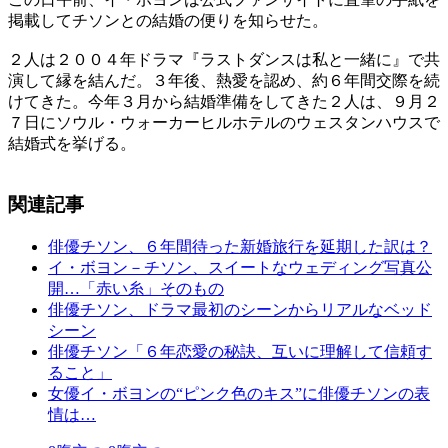
掲載してチソンとの結婚の便りを知らせた。
２人は２００４年ドラマ『ラストダンスは私と一緒に』で共
演して縁を結んだ。３年後、熱愛を認め、約６年間交際を続
けてきた。今年３月から結婚準備をしてきた２人は、９月２
７日にソウル・ウォーカーヒルホテルのウェスタンハウスで
結婚式を挙げる。
関連記事
俳優チソン、６年間待った新婚旅行を延期した訳は？
イ・ボヨン－チソン、スイートなウェディング写真公
開…「赤い糸」そのもの
俳優チソン、ドラマ最初のシーンからリアルなベッド
シーン
俳優チソン「６年恋愛の秘訣、互いに理解して信頼す
ること」
女優イ・ボヨンの“ピンク色のキス”に俳優チソンの表
情は…