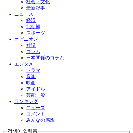
社会・文化
最新記事
ニュース
経済
北朝鮮
スポーツ
オピニオン
社説
コラム
日本関係のコラム
エンタメ
ドラマ
音楽
映画
アイドル
芸能一般
ランキング
ニュース
コメント
みんなの感想
검색어 입력폼