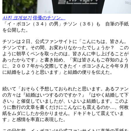
사진 크게보기
俳優のチソン。
「イ・ボヨン（３４）の男」チソン（３６）も 自筆の手紙
を公開した。
チソンは２日、公式ファンサイトに「こんにちは、皆さん。
チソンです。その間、お変わりなかったでしょうか？ この
ように朝早くペンを取ったのは、皆さんに申し上げることが
あったからです」と書き始め、「実は皆さんもご存知のよう
に、２００７年から交際してきたイ・ボヨンさんと今年９月
に結婚をしようと思います」と結婚の便りを伝えた。
続いて「おそらく予想しておられたと思います。あるファン
の方々は『結婚はいつするのですか？』『はやく結婚して下
さい』と催促していましたが、いよいよ結婚します。このよ
うに数行の文章を書くだけにこんなにも震えるのか…、何枚
紙をムダにしたか分かりません。ドキドキして震えていま
す」と感情を率直に表現した。
この日午前、イ・ボヨンは公式ファンサイトに直筆の手紙を