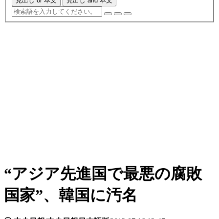
見出し or 本文
見出し and 本文
“アジア先進国で最悪の腐敗
国家”、韓国に汚名