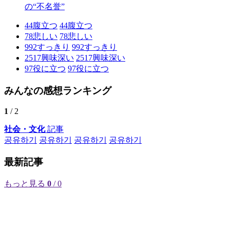
の“不名誉”
44
腹立つ
44
腹立つ
78
悲しい
78
悲しい
992
すっきり
992
すっきり
2517
興味深い
2517
興味深い
97
役に立つ
97
役に立つ
みんなの感想ランキング
1
/ 2
社会・文化
記事
공유하기
공유하기
공유하기
공유하기
最新記事
もっと見る
0
/ 0