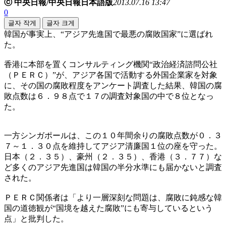
ⓒ 中央日報/中央日報日本語版
2013.07.16 13:47
0
글자 작게
글자 크게
韓国が事実上、“アジア先進国で最悪の腐敗国家”に選ばれ
た。
香港に本部を置くコンサルティング機関“政治経済諮問公社
（ＰＥＲＣ）”が、アジア各国で活動する外国企業家を対象
に、その国の腐敗程度をアンケート調査した結果、韓国の腐
敗点数は６．９８点で１７の調査対象国の中で８位となっ
た。
一方シンガポールは、この１０年間余りの腐敗点数が０．３
７～１．３０点を維持してアジア清廉国１位の座を守った。
日本（２．３５）、豪州（２．３５）、香港（３．７７）な
ど多くのアジア先進国は韓国の半分水準にも届かないと調査
された。
ＰＥＲＣ関係者は「より一層深刻な問題は、腐敗に鈍感な韓
国の道徳観が“国境を越えた腐敗”にも寄与しているという
点」と批判した。