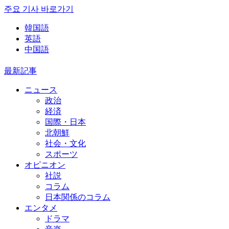
주요 기사 바로가기
韓国語
英語
中国語
最新記事
ニュース
政治
経済
国際・日本
北朝鮮
社会・文化
スポーツ
オピニオン
社説
コラム
日本関係のコラム
エンタメ
ドラマ