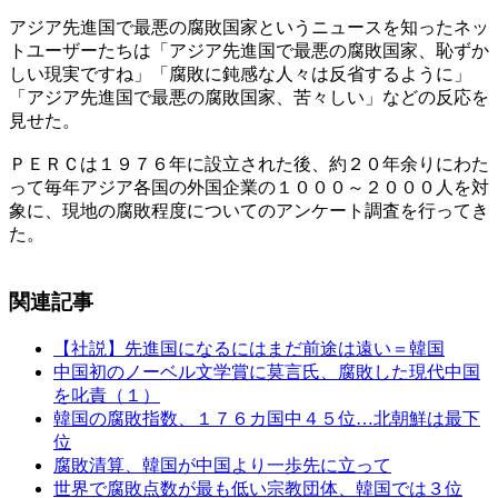
アジア先進国で最悪の腐敗国家というニュースを知ったネッ
トユーザーたちは「アジア先進国で最悪の腐敗国家、恥ずか
しい現実ですね」「腐敗に鈍感な人々は反省するように」
「アジア先進国で最悪の腐敗国家、苦々しい」などの反応を
見せた。
ＰＥＲＣは１９７６年に設立された後、約２０年余りにわた
って毎年アジア各国の外国企業の１０００～２０００人を対
象に、現地の腐敗程度についてのアンケート調査を行ってき
た。
関連記事
【社説】先進国になるにはまだ前途は遠い＝韓国
中国初のノーベル文学賞に莫言氏、腐敗した現代中国
を叱責（１）
韓国の腐敗指数、１７６カ国中４５位…北朝鮮は最下
位
腐敗清算、韓国が中国より一歩先に立って
世界で腐敗点数が最も低い宗教団体、韓国では３位