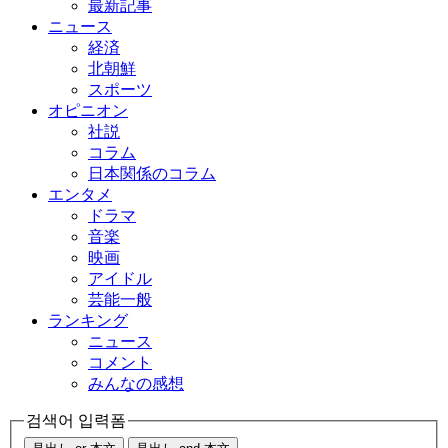
最新記事
ニュース
経済
北朝鮮
スポーツ
オピニオン
社説
コラム
日本関係のコラム
エンタメ
ドラマ
音楽
映画
アイドル
芸能一般
ランキング
ニュース
コメント
みんなの感想
검색어 입력폼