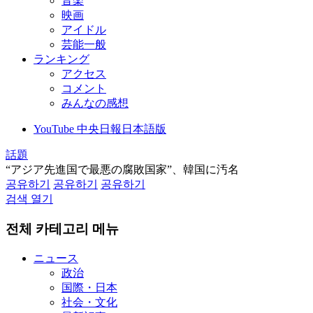
音楽
映画
アイドル
芸能一般
ランキング
アクセス
コメント
みんなの感想
YouTube 中央日報日本語版
話題
“アジア先進国で最悪の腐敗国家”、韓国に汚名
공유하기
공유하기
공유하기
검색 열기
전체 카테고리 메뉴
ニュース
政治
国際・日本
社会・文化