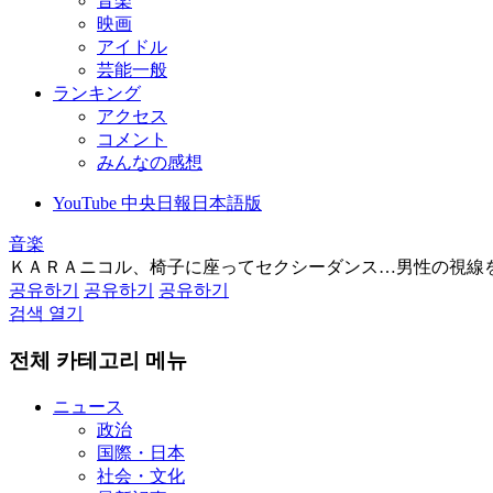
音楽
映画
アイドル
芸能一般
ランキング
アクセス
コメント
みんなの感想
YouTube 中央日報日本語版
音楽
ＫＡＲＡニコル、椅子に座ってセクシーダンス…男性の視線
공유하기
공유하기
공유하기
검색 열기
전체 카테고리 메뉴
ニュース
政治
国際・日本
社会・文化