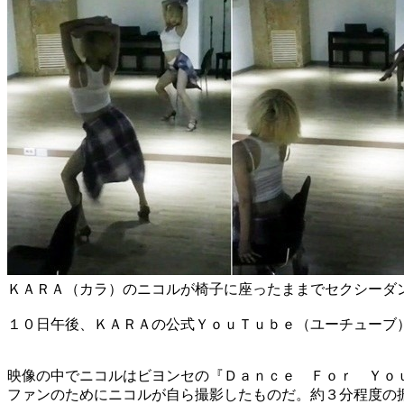
ＫＡＲＡ（カラ）のニコルが椅子に座ったままでセクシーダ
１０日午後、ＫＡＲＡの公式ＹｏｕＴｕｂｅ（ユーチューブ
映像の中でニコルはビヨンセの『Ｄａｎｃｅ Ｆｏｒ Ｙｏ
ファンのためにニコルが自ら撮影したものだ。約３分程度の