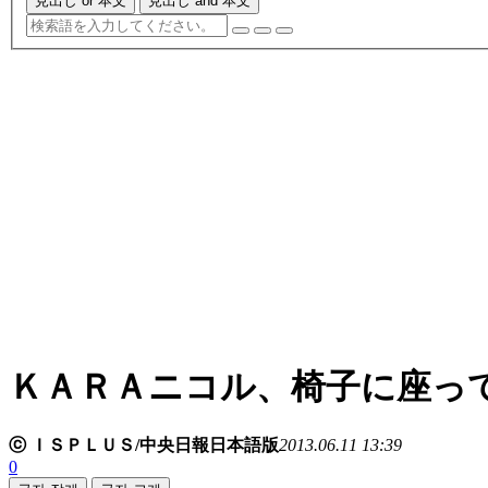
見出し or 本文
見出し and 本文
ＫＡＲＡニコル、椅子に座っ
ⓒ ＩＳＰＬＵＳ/中央日報日本語版
2013.06.11 13:39
0