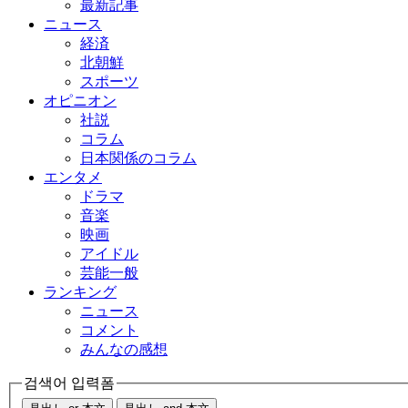
最新記事
ニュース
経済
北朝鮮
スポーツ
オピニオン
社説
コラム
日本関係のコラム
エンタメ
ドラマ
音楽
映画
アイドル
芸能一般
ランキング
ニュース
コメント
みんなの感想
검색어 입력폼