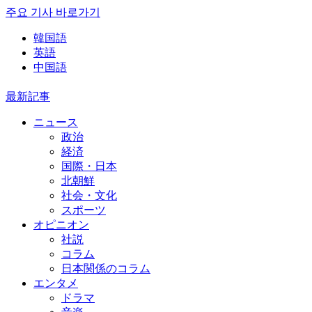
주요 기사 바로가기
韓国語
英語
中国語
最新記事
ニュース
政治
経済
国際・日本
北朝鮮
社会・文化
スポーツ
オピニオン
社説
コラム
日本関係のコラム
エンタメ
ドラマ