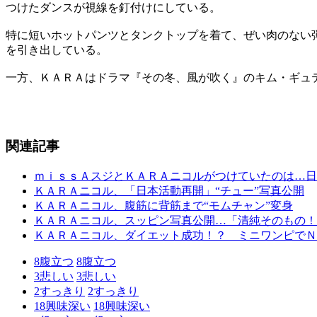
つけたダンスが視線を釘付けにしている。
特に短いホットパンツとタンクトップを着て、ぜい肉のない
を引き出している。
一方、ＫＡＲＡはドラマ『その冬、風が吹く』のキム・ギュ
関連記事
ｍｉｓｓＡスジとＫＡＲＡニコルがつけていたのは…日
ＫＡＲＡニコル、「日本活動再開」“チュー”写真公開
ＫＡＲＡニコル、腹筋に背筋まで“モムチャン”変身
ＫＡＲＡニコル、スッピン写真公開…「清純そのもの！
ＫＡＲＡニコル、ダイエット成功！？ ミニワンピでＮ
8
腹立つ
8
腹立つ
3
悲しい
3
悲しい
2
すっきり
2
すっきり
18
興味深い
18
興味深い