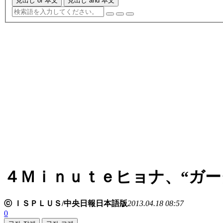
見出し or 本文
見出し and 本文
４Ｍｉｎｕｔｅヒョナ、“ガ
ⓒ ＩＳＰＬＵＳ/中央日報日本語版
2013.04.18 08:57
0