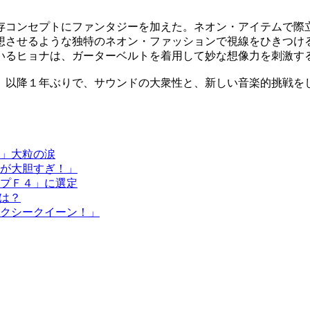
存コンセプトにファンタジーを加えた。ネオン・アイテムで際
想させるような独特のネオン・ファッションで視線をひきつけ
いるヒョナは、ガーターベルトを着用して妙な想像力を刺激す
』以降１年ぶりで、サウンドの大衆性と、新しい音楽的挑戦を
」大粒の涙
が大胆すぎ！」
プＦ４」に選定
は？
クシークイーン！」