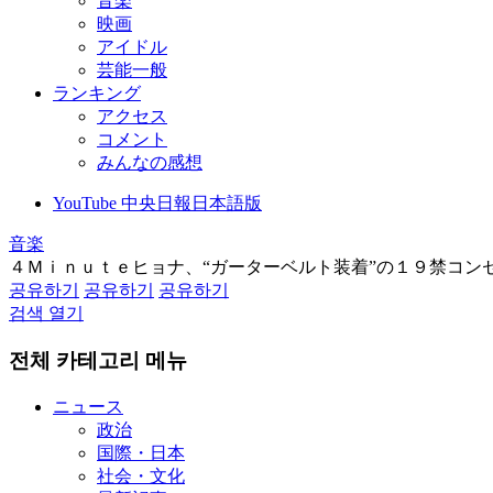
音楽
映画
アイドル
芸能一般
ランキング
アクセス
コメント
みんなの感想
YouTube 中央日報日本語版
音楽
４Ｍｉｎｕｔｅヒョナ、“ガーターベルト装着”の１９禁コン
공유하기
공유하기
공유하기
검색 열기
전체 카테고리 메뉴
ニュース
政治
国際・日本
社会・文化