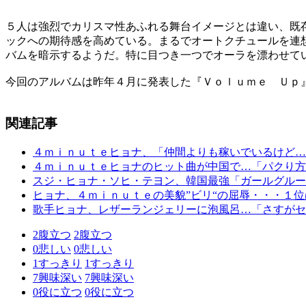
５人は強烈でカリスマ性あふれる舞台イメージとは違い、既
ックへの期待感を高めている。まるでオートクチュールを連
バムを暗示するようだ。特に目つき一つでオーラを漂わせて
今回のアルバムは昨年４月に発表した『Ｖｏｌｕｍｅ Ｕｐ
関連記事
４ｍｉｎｕｔｅヒョナ、「仲間よりも稼いでいるけど…
４ｍｉｎｕｔｅヒョナのヒット曲が中国で…「パクり方
スジ・ヒョナ・ソヒ・テヨン、韓国最強「ガールグルー
ヒョナ、４ｍｉｎｕｔｅの美貌”ビリ“の屈辱・・・１位
歌手ヒョナ、レザーランジェリーに泡風呂…「さすがセ
2
腹立つ
2
腹立つ
0
悲しい
0
悲しい
1
すっきり
1
すっきり
7
興味深い
7
興味深い
0
役に立つ
0
役に立つ