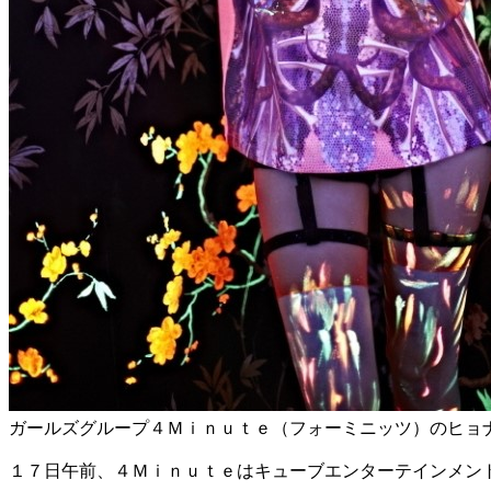
ガールズグループ４Ｍｉｎｕｔｅ（フォーミニッツ）のヒョ
１７日午前、４Ｍｉｎｕｔｅはキューブエンターテインメン