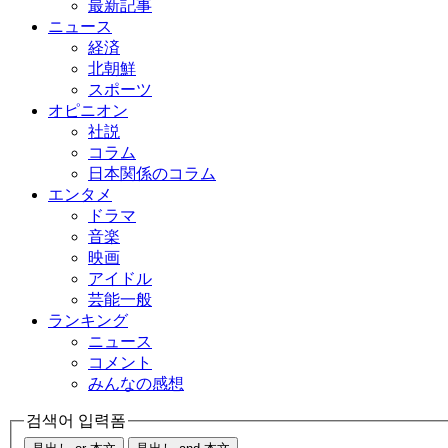
最新記事
ニュース
経済
北朝鮮
スポーツ
オピニオン
社説
コラム
日本関係のコラム
エンタメ
ドラマ
音楽
映画
アイドル
芸能一般
ランキング
ニュース
コメント
みんなの感想
검색어 입력폼