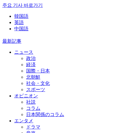
주요 기사 바로가기
韓国語
英語
中国語
最新記事
ニュース
政治
経済
国際・日本
北朝鮮
社会・文化
スポーツ
オピニオン
社説
コラム
日本関係のコラム
エンタメ
ドラマ