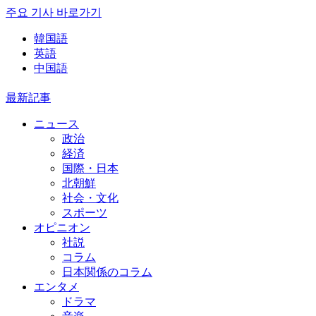
주요 기사 바로가기
韓国語
英語
中国語
最新記事
ニュース
政治
経済
国際・日本
北朝鮮
社会・文化
スポーツ
オピニオン
社説
コラム
日本関係のコラム
エンタメ
ドラマ