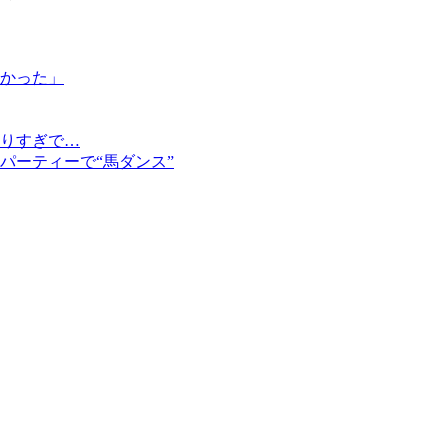
かった」
りすぎで…
パーティーで“馬ダンス”