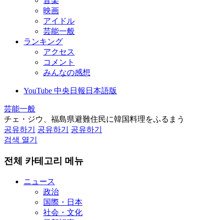
音楽
映画
アイドル
芸能一般
ランキング
アクセス
コメント
みんなの感想
YouTube 中央日報日本語版
芸能一般
チェ・ジウ、福島県避難住民に韓国料理をふるまう
공유하기
공유하기
공유하기
검색 열기
전체 카테고리 메뉴
ニュース
政治
国際・日本
社会・文化