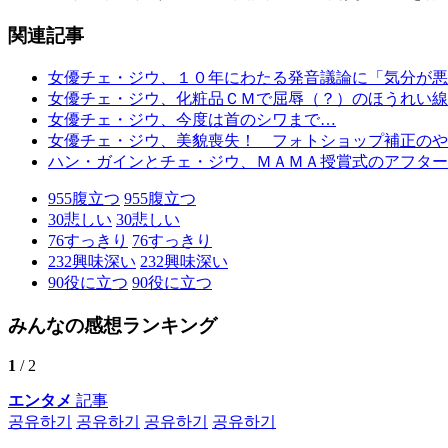
関連記事
女優チェ・ジウ、１０年にわたる発音議論に「気分が悪
女優チェ・ジウ、化粧品ＣＭで屈辱（？）のほうれい線
女優チェ・ジウ、今度は首のシワまで…
女優チェ・ジウ、美貌喪失！ フォトショップ補正のや
ハン・ガインとチェ・ジウ、ＭＡＭＡ授賞式のアフター
955
腹立つ
955
腹立つ
30
悲しい
30
悲しい
76
すっきり
76
すっきり
232
興味深い
232
興味深い
90
役に立つ
90
役に立つ
みんなの感想ランキング
1
/ 2
エンタメ
記事
공유하기
공유하기
공유하기
공유하기