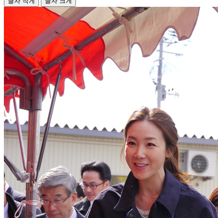
글자 작게
글자 크게