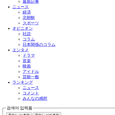
最新記事
ニュース
経済
北朝鮮
スポーツ
オピニオン
社説
コラム
日本関係のコラム
エンタメ
ドラマ
音楽
映画
アイドル
芸能一般
ランキング
ニュース
コメント
みんなの感想
검색어 입력폼