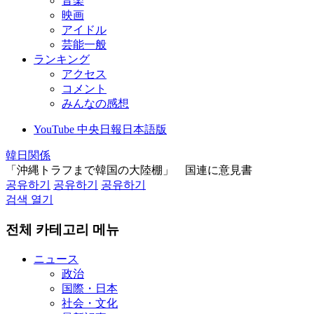
音楽
映画
アイドル
芸能一般
ランキング
アクセス
コメント
みんなの感想
YouTube 中央日報日本語版
韓日関係
「沖縄トラフまで韓国の大陸棚」 国連に意見書
공유하기
공유하기
공유하기
검색 열기
전체 카테고리 메뉴
ニュース
政治
国際・日本
社会・文化