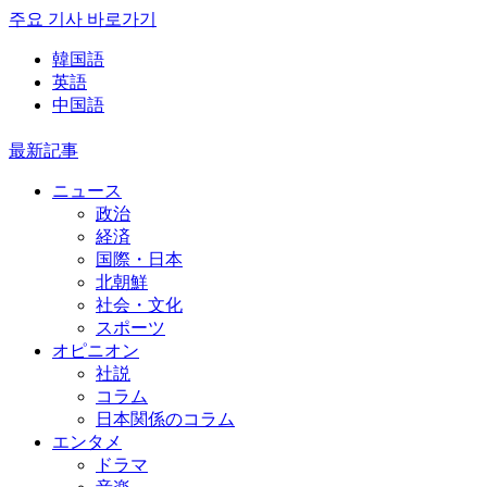
주요 기사 바로가기
韓国語
英語
中国語
最新記事
ニュース
政治
経済
国際・日本
北朝鮮
社会・文化
スポーツ
オピニオン
社説
コラム
日本関係のコラム
エンタメ
ドラマ