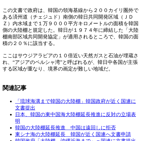
この文書で政府は、韓国の領海基線から２００カイリ圏外で
ある済州道（チェジュド）南側の韓日共同開発区域（ＪＤ
Ｚ）内水域まで１万９０００平方キロメートルの面積を韓国
側の大陸棚と規定した。韓日が１９７４年に締結した「大陸
棚南部区域共同開発協定」が適用されるところで、韓国の面
積の２０％に該当する。
ここはサウジアラビアの１０倍近い天然ガスと石油が埋蔵さ
れ、“アジアのペルシャ湾”と呼ばれるが、韓日中各国が主張
する区域が重なり、境界の画定が難しい地域だ。
関連記事
「琉球海溝まで韓国の大陸棚」韓国政府が近く国連に
文書提出
日本、韓国の東中国海大陸棚延長推進に反対の立場表
明
韓国の大陸棚延長推進 中国は遠回しに拒否
東シナ海の大陸棚延長 韓国が近く国連へ文書申請
韓国政府「大陸棚 沖縄近海まで」＝国連に文書提出