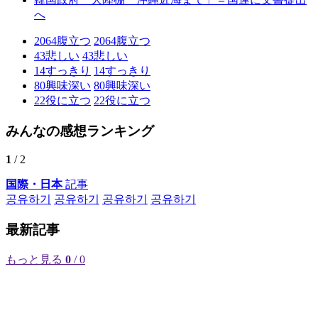
へ
2064
腹立つ
2064
腹立つ
43
悲しい
43
悲しい
14
すっきり
14
すっきり
80
興味深い
80
興味深い
22
役に立つ
22
役に立つ
みんなの感想ランキング
1
/ 2
国際・日本
記事
공유하기
공유하기
공유하기
공유하기
最新記事
もっと見る
0
/ 0