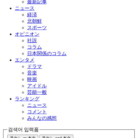
最新記事
ニュース
経済
北朝鮮
スポーツ
オピニオン
社説
コラム
日本関係のコラム
エンタメ
ドラマ
音楽
映画
アイドル
芸能一般
ランキング
ニュース
コメント
みんなの感想
검색어 입력폼