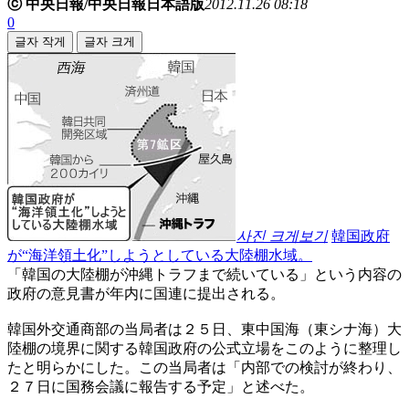
ⓒ 中央日報/中央日報日本語版
2012.11.26 08:18
0
글자 작게
글자 크게
사진 크게보기
韓国政府
が“海洋領土化”しようとしている大陸棚水域。
「韓国の大陸棚が沖縄トラフまで続いている」という内容の
政府の意見書が年内に国連に提出される。
韓国外交通商部の当局者は２５日、東中国海（東シナ海）大
陸棚の境界に関する韓国政府の公式立場をこのように整理し
たと明らかにした。この当局者は「内部での検討が終わり、
２７日に国務会議に報告する予定」と述べた。