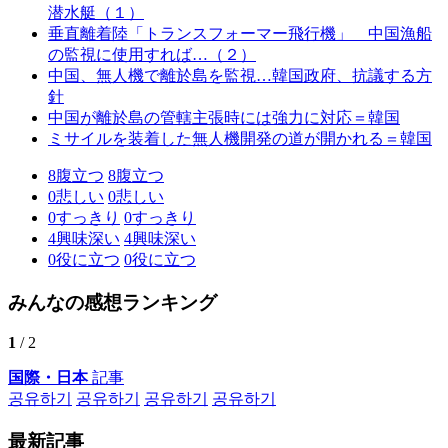
潜水艇（１）
垂直離着陸「トランスフォーマー飛行機」 中国漁船
の監視に使用すれば…（２）
中国、無人機で離於島を監視…韓国政府、抗議する方
針
中国が離於島の管轄主張時には強力に対応＝韓国
ミサイルを装着した無人機開発の道が開かれる＝韓国
8
腹立つ
8
腹立つ
0
悲しい
0
悲しい
0
すっきり
0
すっきり
4
興味深い
4
興味深い
0
役に立つ
0
役に立つ
みんなの感想ランキング
1
/ 2
国際・日本
記事
공유하기
공유하기
공유하기
공유하기
最新記事