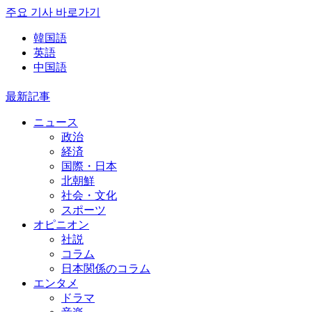
주요 기사 바로가기
韓国語
英語
中国語
最新記事
ニュース
政治
経済
国際・日本
北朝鮮
社会・文化
スポーツ
オピニオン
社説
コラム
日本関係のコラム
エンタメ
ドラマ