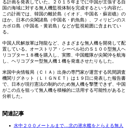
る計画を発表していた。２０１５年までに中国が主張する自
国の海域に対する無人機監視体制を完成するという内容だ。
この計画では、韓国の離於島（イオド、中国名・蘇岩礁）の
ほか、日本の尖閣諸島（中国名・釣魚島）、フィリピンのス
カボロ島（中国名・黄岩島）などが監視範囲に含まれてい
る。
中国人民解放軍は翔龍など、さまざまな無人機を開発して配
置している。オーストリア・シーベル社のＳ１００型無人ヘ
リコプター１８機を購入し、実際、中国艦隊が尖閣沖を航海
し、ヘリコプター型無人機１機を発進させたりもした。
米国中央情報局（ＣＩＡ）出身の専門家が運営する民間調査
機関リグネット（ＬＩＧＮＥＴ）は１９日に発表した報告書
で、日本が現行憲法の制約のため無人機を撃墜できず、中国
がこの点を狙って無人機を積極的に活用する可能性があると
分析した。
関連記事
水中２００メートルまで…北の潜水艦をとらえる無人