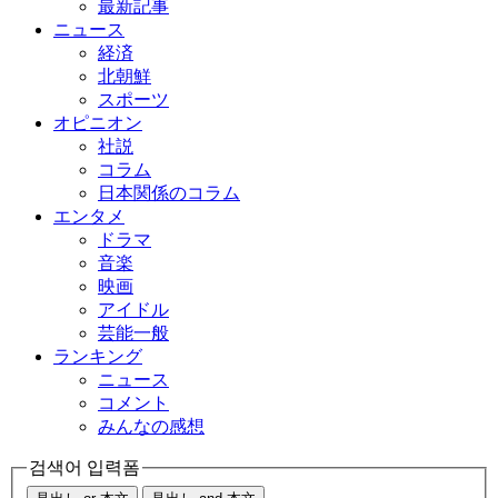
最新記事
ニュース
経済
北朝鮮
スポーツ
オピニオン
社説
コラム
日本関係のコラム
エンタメ
ドラマ
音楽
映画
アイドル
芸能一般
ランキング
ニュース
コメント
みんなの感想
검색어 입력폼