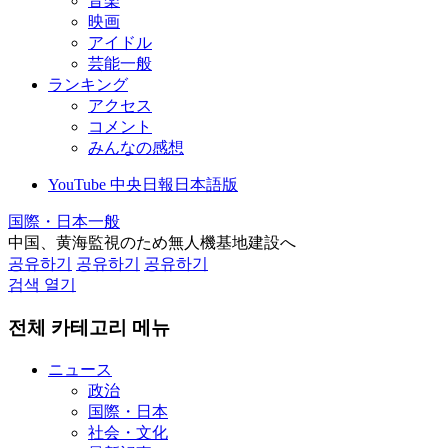
音楽
映画
アイドル
芸能一般
ランキング
アクセス
コメント
みんなの感想
YouTube 中央日報日本語版
国際・日本一般
中国、黄海監視のため無人機基地建設へ
공유하기
공유하기
공유하기
검색 열기
전체 카테고리 메뉴
ニュース
政治
国際・日本
社会・文化