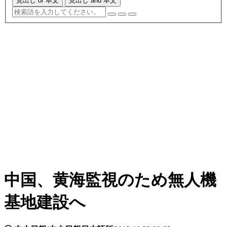
見出し or 本文
見出し and 本文
中国、黄海監視のため無人機
基地建設へ