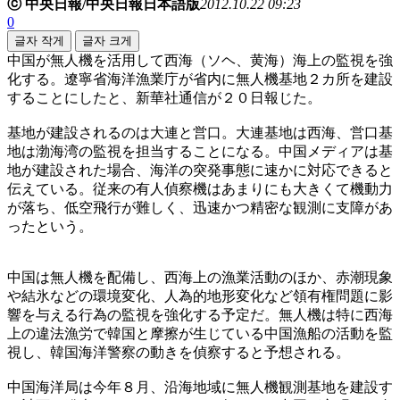
ⓒ 中央日報/中央日報日本語版
2012.10.22 09:23
0
글자 작게
글자 크게
中国が無人機を活用して西海（ソヘ、黄海）海上の監視を強
化する。遼寧省海洋漁業庁が省内に無人機基地２カ所を建設
することにしたと、新華社通信が２０日報じた。
基地が建設されるのは大連と営口。大連基地は西海、営口基
地は渤海湾の監視を担当することになる。中国メディアは基
地が建設された場合、海洋の突発事態に速かに対応できると
伝えている。従来の有人偵察機はあまりにも大きくて機動力
が落ち、低空飛行が難しく、迅速かつ精密な観測に支障があ
ったという。
中国は無人機を配備し、西海上の漁業活動のほか、赤潮現象
や結氷などの環境変化、人為的地形変化など領有権問題に影
響を与える行為の監視を強化する予定だ。無人機は特に西海
上の違法漁労で韓国と摩擦が生じている中国漁船の活動を監
視し、韓国海洋警察の動きを偵察すると予想される。
中国海洋局は今年８月、沿海地域に無人機観測基地を建設す