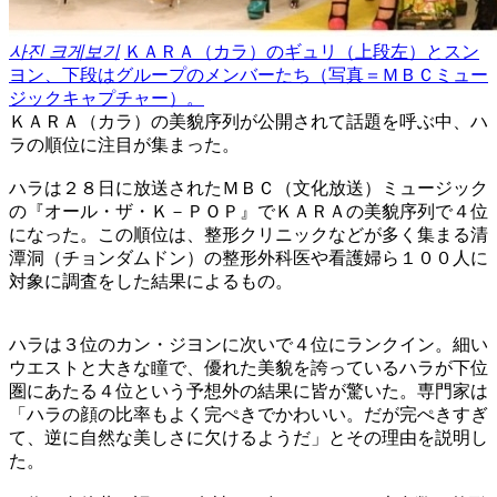
사진 크게보기
ＫＡＲＡ（カラ）のギュリ（上段左）とスン
ヨン、下段はグループのメンバーたち（写真＝ＭＢＣミュー
ジックキャプチャー）。
ＫＡＲＡ（カラ）の美貌序列が公開されて話題を呼ぶ中、ハ
ラの順位に注目が集まった。
ハラは２８日に放送されたＭＢＣ（文化放送）ミュージック
の『オール・ザ・Ｋ－ＰＯＰ』でＫＡＲＡの美貌序列で４位
になった。この順位は、整形クリニックなどが多く集まる清
潭洞（チョンダムドン）の整形外科医や看護婦ら１００人に
対象に調査をした結果によるもの。
ハラは３位のカン・ジヨンに次いで４位にランクイン。細い
ウエストと大きな瞳で、優れた美貌を誇っているハラが下位
圏にあたる４位という予想外の結果に皆が驚いた。専門家は
「ハラの顔の比率もよく完ぺきでかわいい。だが完ぺきすぎ
て、逆に自然な美しさに欠けるようだ」とその理由を説明し
た。