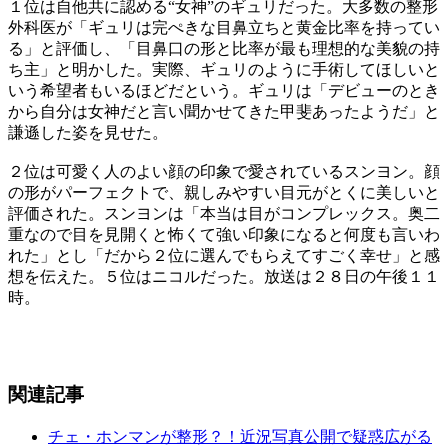
１位は自他共に認める“女神”のギュリだった。大多数の整形
外科医が「ギュリは完ぺきな目鼻立ちと黄金比率を持ってい
る」と評価し、「目鼻口の形と比率が最も理想的な美貌の持
ち主」と明かした。実際、ギュリのように手術してほしいと
いう希望者もいるほどだという。ギュリは「デビューのとき
から自分は女神だと言い聞かせてきた甲斐あったようだ」と
謙遜した姿を見せた。
２位は可愛く人のよい顔の印象で愛されているスンヨン。顔
の形がパーフェクトで、親しみやすい目元がとくに美しいと
評価された。スンヨンは「本当は目がコンプレックス。奥二
重なので目を見開くと怖くて強い印象になると何度も言いわ
れた」とし「だから２位に選んでもらえてすごく幸せ」と感
想を伝えた。５位はニコルだった。放送は２８日の午後１１
時。
関連記事
チェ・ホンマンが整形？！近況写真公開で疑惑広がる