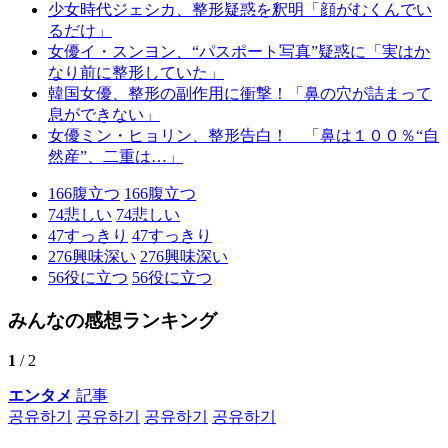
少女時代ジェシカ、整形疑惑を釈明「顔がむくんでい
るだけ」
女優イ・スンヨン、“パスポート写真”疑惑に「実はか
なり前に整形していた」
韓国女優、整形の副作用に衝撃！「鼻の穴が詰まって
息ができない」
女優ミン・ヒョリン、整形告白！ 「鼻は１００％“自
然産”、二重は…」
166
腹立つ
166
腹立つ
74
悲しい
74
悲しい
47
すっきり
47
すっきり
276
興味深い
276
興味深い
56
役に立つ
56
役に立つ
みんなの感想ランキング
1
/ 2
エンタメ
記事
공유하기
공유하기
공유하기
공유하기