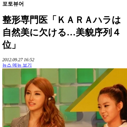
포토뷰어
整形専門医「ＫＡＲＡハラは
自然美に欠ける…美貌序列４
位」
2012.09.27 16:52
뉴스 메뉴 보기