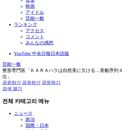
音楽
映画
アイドル
芸能一般
ランキング
アクセス
コメント
みんなの感想
YouTube 中央日報日本語版
芸能一般
整形専門医「ＫＡＲＡハラは自然美に欠ける…美貌序列４
位」
공유하기
공유하기
공유하기
검색 열기
전체 카테고리 메뉴
ニュース
政治
国際・日本