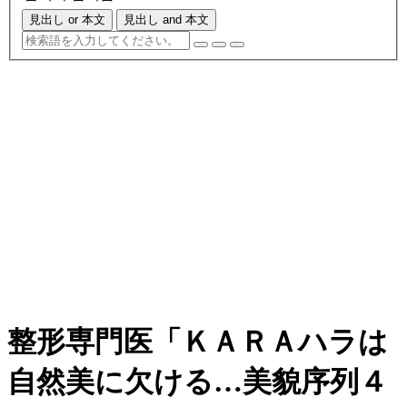
見出し or 本文
見出し and 本文
整形専門医「ＫＡＲＡハラは
自然美に欠ける…美貌序列４