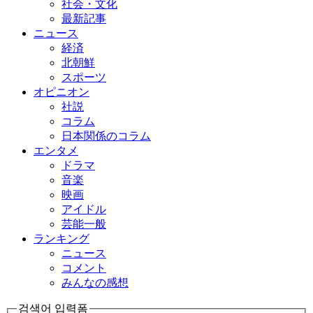
社会・文化
最新記事
ニュース
経済
北朝鮮
スポーツ
オピニオン
社説
コラム
日本関係のコラム
エンタメ
ドラマ
音楽
映画
アイドル
芸能一般
ランキング
ニュース
コメント
みんなの感想
검색어 입력폼