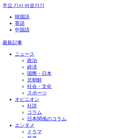
주요 기사 바로가기
韓国語
英語
中国語
最新記事
ニュース
政治
経済
国際・日本
北朝鮮
社会・文化
スポーツ
オピニオン
社説
コラム
日本関係のコラム
エンタメ
ドラマ