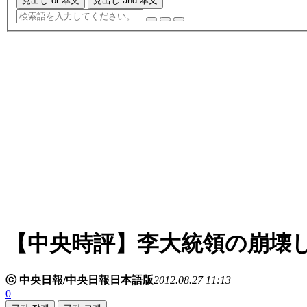
見出し or 本文
見出し and 本文
【中央時評】李大統領の崩壊
ⓒ 中央日報/中央日報日本語版
2012.08.27 11:13
0