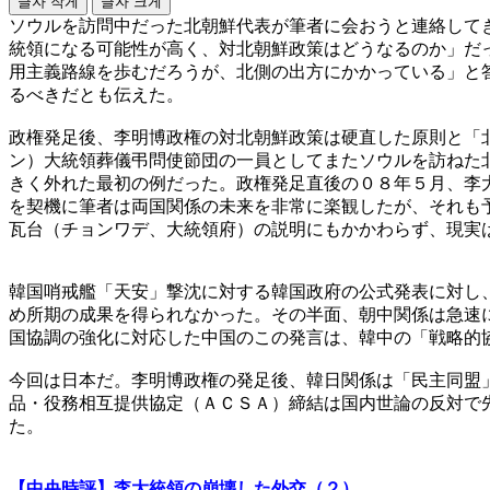
글자 작게
글자 크게
ソウルを訪問中だった北朝鮮代表が筆者に会おうと連絡して
統領になる可能性が高く、対北朝鮮政策はどうなるのか」だ
用主義路線を歩むだろうが、北側の出方にかかっている」と
るべきだとも伝えた。
政権発足後、李明博政権の対北朝鮮政策は硬直した原則と「
ン）大統領葬儀弔問使節団の一員としてまたソウルを訪ねた
きく外れた最初の例だった。政権発足直後の０８年５月、李
を契機に筆者は両国関係の未来を非常に楽観したが、それも
瓦台（チョンワデ、大統領府）の説明にもかかわらず、現実
韓国哨戒艦「天安」撃沈に対する韓国政府の公式発表に対し
め所期の成果を得られなかった。その半面、朝中関係は急速
国協調の強化に対応した中国のこの発言は、韓中の「戦略的
今回は日本だ。李明博政権の発足後、韓日関係は「民主同盟
品・役務相互提供協定（ＡＣＳＡ）締結は国内世論の反対で
た。
【中央時評】李大統領の崩壊した外交（２）