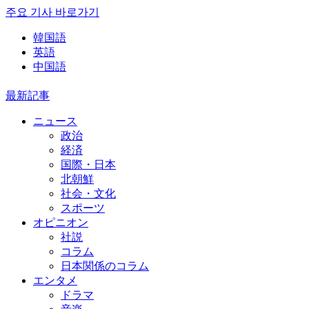
주요 기사 바로가기
韓国語
英語
中国語
最新記事
ニュース
政治
経済
国際・日本
北朝鮮
社会・文化
スポーツ
オピニオン
社説
コラム
日本関係のコラム
エンタメ
ドラマ