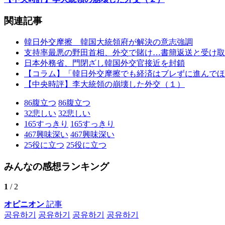
関連記事
韓日外交摩擦 韓国大統領府が解決の意志強調
支持率最悪の野田首相、外交で賭け…書簡返送と受け取
日本外務省、門閉ざし韓国外交官接近を封鎖
【コラム】「韓日外交摩擦でも経済はブレずに進んでほ
【中央時評】李大統領の崩壊した外交（１）
86
腹立つ
86
腹立つ
32
悲しい
32
悲しい
165
すっきり
165
すっきり
467
興味深い
467
興味深い
25
役に立つ
25
役に立つ
みんなの感想ランキング
1
/ 2
オピニオン
記事
공유하기
공유하기
공유하기
공유하기