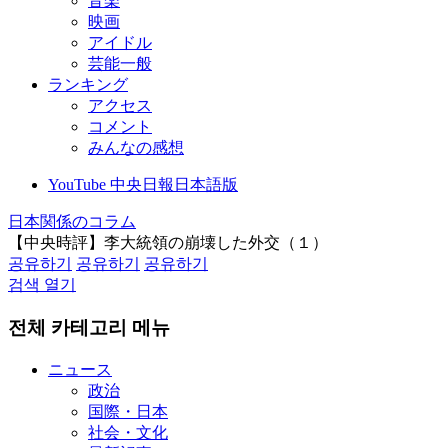
音楽
映画
アイドル
芸能一般
ランキング
アクセス
コメント
みんなの感想
YouTube 中央日報日本語版
日本関係のコラム
【中央時評】李大統領の崩壊した外交（１）
공유하기
공유하기
공유하기
검색 열기
전체 카테고리 메뉴
ニュース
政治
国際・日本
社会・文化