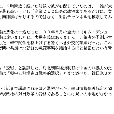
た。２時間近く続いた対談で彼が心配していたのは、「誰が大
が最も高い」とし「企業ＣＥＯ出身の政治家であるだけに、実
対南誹謗ばかりするのではなく、対話チャンネルを模索してみ
係は悪化の一途だった。０９年８月の金大中（キム・デジュ
葉は違いましたね。実用主義はありません」。筆者の予測が大
した。韓中関係を格上げする驚くべき外交的業績だった。これ
者間の共感は北朝鮮の急変事態を議論するほど緊密だという青
を「交戦」と認識した。対北朝鮮経済制裁は中国の非協力のた
員は「朝中友好増進は戦略的選択」とまで述べた。韓日米３カ
いう話まで議論されるほど緊密だった。韓日情報保護協定と物
が現政権の対日政策の骨格であることには疑いの余地がなかっ