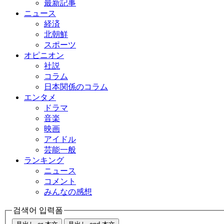
最新記事
ニュース
経済
北朝鮮
スポーツ
オピニオン
社説
コラム
日本関係のコラム
エンタメ
ドラマ
音楽
映画
アイドル
芸能一般
ランキング
ニュース
コメント
みんなの感想
검색어 입력폼