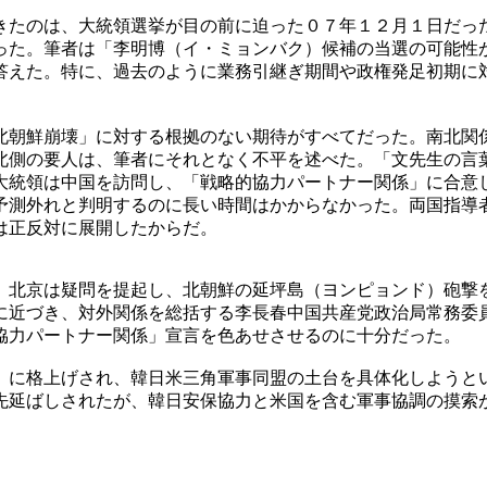
きたのは、大統領選挙が目の前に迫った０７年１２月１日だっ
った。筆者は「李明博（イ・ミョンバク）候補の当選の可能性
答えた。特に、過去のように業務引継ぎ期間や政権発足初期に
北朝鮮崩壊」に対する根拠のない期待がすべてだった。南北関
北側の要人は、筆者にそれとなく不平を述べた。「文先生の言
大統領は中国を訪問し、「戦略的協力パートナー関係」に合意
予測外れと判明するのに長い時間はかからなかった。両国指導
は正反対に展開したからだ。
、北京は疑問を提起し、北朝鮮の延坪島（ヨンピョンド）砲撃
に近づき、対外関係を総括する李長春中国共産党政治局常務委
協力パートナー関係」宣言を色あせさせるのに十分だった。
」に格上げされ、韓日米三角軍事同盟の土台を具体化しようと
先延ばしされたが、韓日安保協力と米国を含む軍事協調の摸索