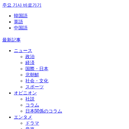
주요 기사 바로가기
韓国語
英語
中国語
最新記事
ニュース
政治
経済
国際・日本
北朝鮮
社会・文化
スポーツ
オピニオン
社説
コラム
日本関係のコラム
エンタメ
ドラマ