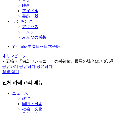
音楽
映画
アイドル
芸能一般
ランキング
アクセス
コメント
みんなの感想
YouTube 中央日報日本語版
オリンピック
＜五輪＞「独島セレモニー」の朴鍾佑、最悪の場合はメダル
공유하기
공유하기
공유하기
검색 열기
전체 카테고리 메뉴
ニュース
政治
国際・日本
社会・文化