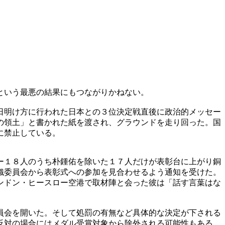
という最悪の結果にもつながりかねない。
日明け方に行われた日本との３位決定戦直後に政治的メッセー
の領土」と書かれた紙を渡され、グラウンドを走り回った。国
に禁止している。
ー１８人のうち朴鍾佑を除いた１７人だけが表彰台に上がり銅
織委員会から表彰式への参加を見合わせるよう通知を受けた。
ンドン・ヒースロー空港で取材陣と会った彼は「話す言葉はな
員会を開いた。そして処罰の有無など具体的な決定が下される
反対の場合にはメダル受賞対象から除外される可能性もある。