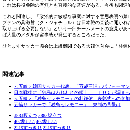
これは兵役免除の有無とも直接的な関連がある。今後も関連
これと関連し、「政治的に敏感な事案に対する意思表明の禁
プテンの具滋哲（ク・ジャチョル）は日本戦の直後に開かれ
取り上げる必要はない』という一部チームメートの意見があ
ば大量のメダル保留事態が発生するところだった。
ひとまずサッカー協会は上級機関である大韓体育会に「朴鍾
関連記事
＜五輪＞韓国サッカー代表、「万歳三唱」パフォーマン
日本戦後に「独島はわれわれの領土」 ＩＯＣが調査
＜五輪＞「独島セレモニー」の朴鍾佑、表彰式への参加
五輪サッカーで「独島セレモニー」 規制の背景は
3883
腹立つ
3883
腹立つ
402
悲しい
402
悲しい
2519
すっきり
2519
すっきり