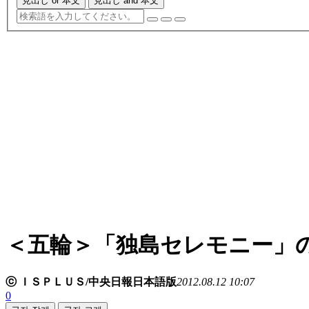
見出し or 本文
見出し and 本文
＜五輪＞「独島セレモニー」
ⓒ ＩＳＰＬＵＳ/中央日報日本語版
2012.08.12 10:07
0