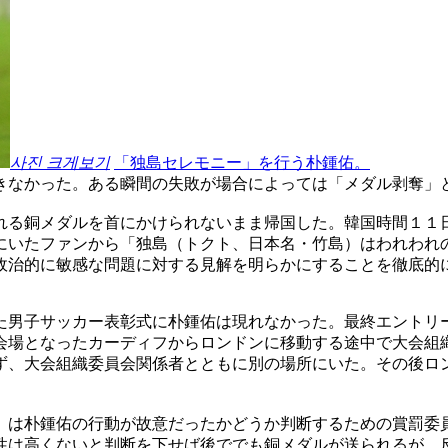
사진 크게보기
「独島セレモニー」を行う朴鍾佑。
きなかった。ある瞬間の失敗が場合によっては「メダル剥奪」
れる銅メダルを首にかけられないまま帰国した。韓国時間１１
にいたファンから「独島（トクト、日本名・竹島）はわれわれ
政治的に敏感な問題に対する見解を明らかにすることを徹底的
た男子サッカー表彰式に朴鍾佑は現れなかった。最終エントリ
会場となったカーディフからロンドンに移動する途中で大会組
ず、大会組織委員会関係者とともに別の場所にいた。その後ロ
）は朴鍾佑の行動が故意だったかどうか判断するための賞罰委
性は高くないと判断を下せば後ででも銅メダルが送られるが、