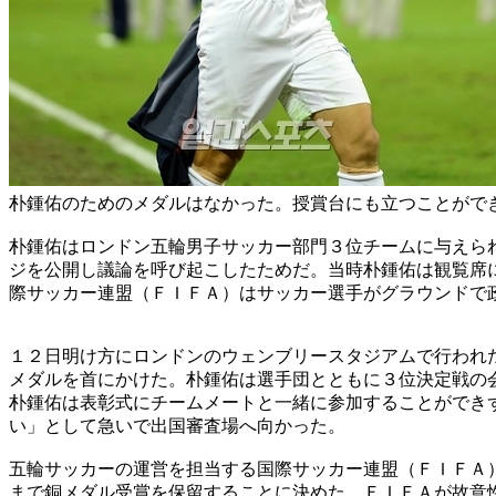
朴鍾佑のためのメダルはなかった。授賞台にも立つことがで
朴鍾佑はロンドン五輪男子サッカー部門３位チームに与えら
ジを公開し議論を呼び起こしたためだ。当時朴鍾佑は観覧席
際サッカー連盟（ＦＩＦＡ）はサッカー選手がグラウンドで
１２日明け方にロンドンのウェンブリースタジアムで行われ
メダルを首にかけた。朴鍾佑は選手団とともに３位決定戦の
朴鍾佑は表彰式にチームメートと一緒に参加することができ
い」として急いで出国審査場へ向かった。
五輪サッカーの運営を担当する国際サッカー連盟（ＦＩＦＡ
まで銅メダル受賞を保留することに決めた。ＦＩＦＡが故意