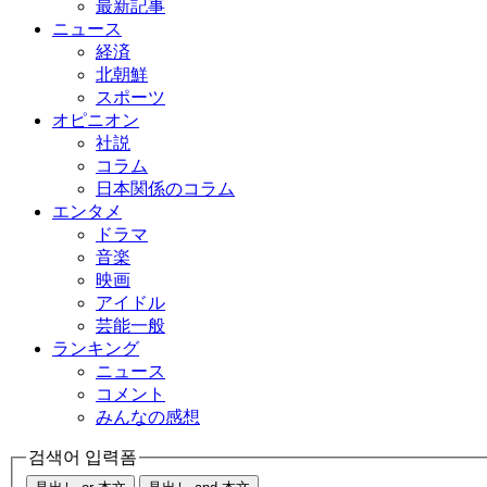
最新記事
ニュース
経済
北朝鮮
スポーツ
オピニオン
社説
コラム
日本関係のコラム
エンタメ
ドラマ
音楽
映画
アイドル
芸能一般
ランキング
ニュース
コメント
みんなの感想
검색어 입력폼