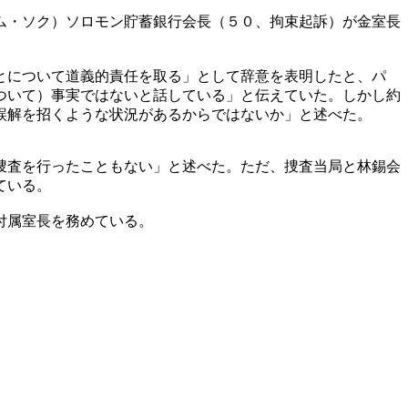
ム・ソク）ソロモン貯蓄銀行会長（５０、拘束起訴）が金室長
とについて道義的責任を取る」として辞意を表明したと、パ
ついて）事実ではないと話している」と伝えていた。しかし約
誤解を招くような状況があるからではないか」と述べた。
捜査を行ったこともない」と述べた。ただ、捜査当局と林錫会
ている。
付属室長を務めている。