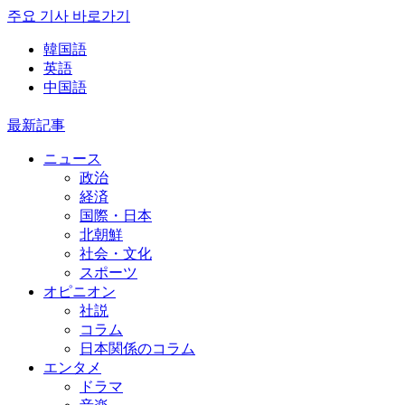
주요 기사 바로가기
韓国語
英語
中国語
最新記事
ニュース
政治
経済
国際・日本
北朝鮮
社会・文化
スポーツ
オピニオン
社説
コラム
日本関係のコラム
エンタメ
ドラマ