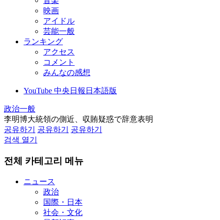
音楽
映画
アイドル
芸能一般
ランキング
アクセス
コメント
みんなの感想
YouTube 中央日報日本語版
政治一般
李明博大統領の側近、収賄疑惑で辞意表明
공유하기
공유하기
공유하기
검색 열기
전체 카테고리 메뉴
ニュース
政治
国際・日本
社会・文化