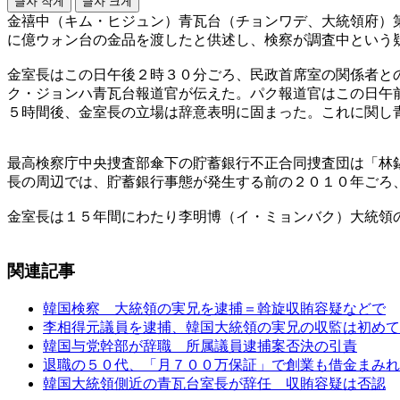
글자 작게
글자 크게
金禧中（キム・ヒジュン）青瓦台（チョンワデ、大統領府）
に億ウォン台の金品を渡したと供述し、検察が調査中という
金室長はこの日午後２時３０分ごろ、民政首席室の関係者と
ク・ジョンハ青瓦台報道官が伝えた。パク報道官はこの日午
５時間後、金室長の立場は辞意表明に固まった。これに関し
最高検察庁中央捜査部傘下の貯蓄銀行不正合同捜査団は「林
長の周辺では、貯蓄銀行事態が発生する前の２０１０年ごろ
金室長は１５年間にわたり李明博（イ・ミョンバク）大統領
関連記事
韓国検察 大統領の実兄を逮捕＝斡旋収賄容疑などで
李相得元議員を逮捕、韓国大統領の実兄の収監は初めて
韓国与党幹部が辞職 所属議員逮捕案否決の引責
退職の５０代、「月７００万保証」で創業も借金まみれ
韓国大統領側近の青瓦台室長が辞任 収賄容疑は否認