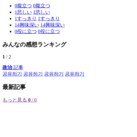
0
腹立つ
0
腹立つ
1
悲しい
1
悲しい
1
すっきり
1
すっきり
14
興味深い
14
興味深い
0
役に立つ
0
役に立つ
みんなの感想ランキング
1
/ 2
政治
記事
공유하기
공유하기
공유하기
공유하기
最新記事
もっと見る
0
/ 0