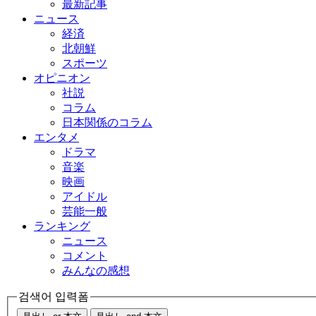
最新記事
ニュース
経済
北朝鮮
スポーツ
オピニオン
社説
コラム
日本関係のコラム
エンタメ
ドラマ
音楽
映画
アイドル
芸能一般
ランキング
ニュース
コメント
みんなの感想
검색어 입력폼