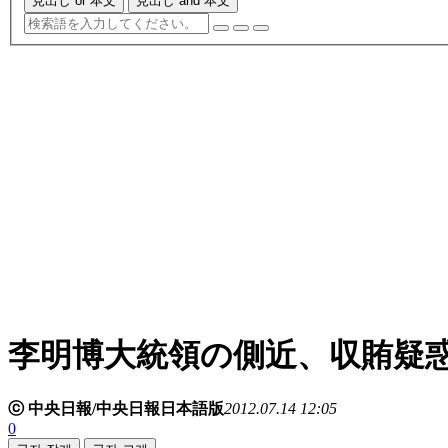
見出し or 本文
見出し and 本文
李明博大統領の側近、収賄疑
ⓒ 中央日報/中央日報日本語版
2012.07.14 12:05
0