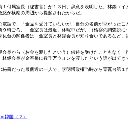
第１付属室長（秘書官）が１３日、辞意を表明した。林錫（イ
疑惑が検察の周辺から提起されたからだ。
の電話で、「金品を受けていないが、自分の名前が挙がったこ
前９時ごろ、「金室長は最近、休暇中だが、（検察の調査説に
青瓦台の関係者は「金室長と林錫会長が知り合いであるなど、
錫会長から（お金を渡したという）供述を受けたこともなく、
、林錫会長が金室長に数千万ウォンを渡したという話が出てき
の秘書だった最側近の一人で、李明博政権当時から青瓦台第１
＝韓国（２）