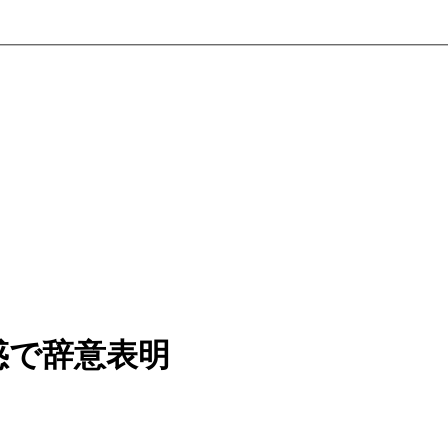
惑で辞意表明