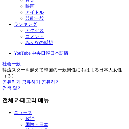
音楽
映画
アイドル
芸能一般
ランキング
アクセス
コメント
みんなの感想
YouTube 中央日報日本語版
社会一般
韓流スターを越えて韓国の一般男性にもはまる日本人女性
（３）
공유하기
공유하기
공유하기
검색 열기
전체 카테고리 메뉴
ニュース
政治
国際・日本