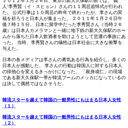
２０１２年１月２６日、東京の新大久保駅の前では、‘義
人’李秀賢（イ・スヒョン）さんの１１周忌追悼式が行われ
た。 公式行事は１０周忌の昨年で終わったが、李さんの冥
福を祈ろうと日本人が集まった。 ２０１１年１月２６日午
後７時１５分。 日本に留学中だった李秀賢さん（当時２６
歳）は日本人カメラマンと一緒に地下鉄の新大久保駅のホー
ムから落ちた日本人飲酒者を助けようとして悲運の事故にあ
った。 当時、李秀賢さんの犠牲は日本社会に大きな衝撃を
与えた。
日本の各メディアは李さんの勇気ある行為を紹介し、多くの
日本人が感動した。 李さんの行動は韓国人に対する日本人
の排他心を変えるきっかけになった。 「殺身成仁」の現場
である新大久保駅一帯が韓流ブームのメッカになっているの
は決して偶然ではなさそうだ。
韓流スターを越えて韓国の一般男性にもはまる日本人女性
（１）
韓流スターを越えて韓国の一般男性にもはまる日本人女性
（２）