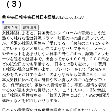
（３）
ⓒ 中央日報/中央日報日本語版
2012.03.06 17:20
0
글자 작게
글자 크게
女性雑誌によると、韓国男性シンドロームの背景はこうだ。
熱くて純粋な愛は韓流ドラマ・映画の中の話と思っていた
が、普通の韓国人男性も「愛してる」「お前のことばかり考
えている」などと鳥肌が立つようなセリフを言う。 メール
やチャットをあまりしない日本の男性に比べ、頻繁にメッセ
ージを送るのは基本で、出会ってから１００日、２００日な
どの記念日までも準備する。 日本では割り勘のデート費用
も韓国の場合は男性が出す。 プレゼントをして「お前が喜
ぶ姿を見るだけでも幸せ」のような言葉も普通に言う。 日
本人男性に比べて高い身長や広い胸も人気につながってい
る。 保守的だが、家族への愛情が強く、率直に感情を表現
するのが最も大きな長所という。 こうした中、一部の雑誌
は「韓国人男性攻略法」「韓国人男性に出会うための韓国語
講座」などを紹介したりもする。
日本人の意識変化は各種世論調査でも立証されている。 ２