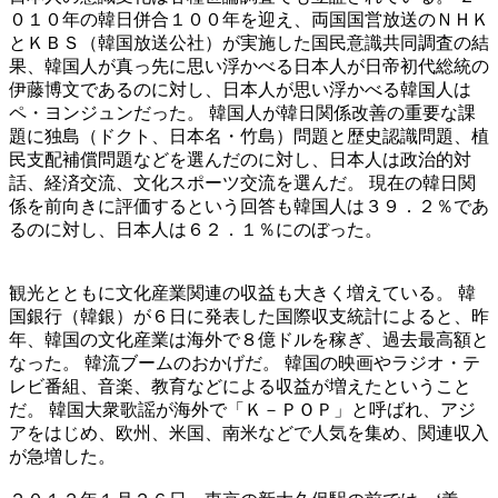
０１０年の韓日併合１００年を迎え、両国国営放送のＮＨＫ
とＫＢＳ（韓国放送公社）が実施した国民意識共同調査の結
果、韓国人が真っ先に思い浮かべる日本人が日帝初代総統の
伊藤博文であるのに対し、日本人が思い浮かべる韓国人は
ペ・ヨンジュンだった。 韓国人が韓日関係改善の重要な課
題に独島（ドクト、日本名・竹島）問題と歴史認識問題、植
民支配補償問題などを選んだのに対し、日本人は政治的対
話、経済交流、文化スポーツ交流を選んだ。 現在の韓日関
係を前向きに評価するという回答も韓国人は３９．２％であ
るのに対し、日本人は６２．１％にのぼった。
観光とともに文化産業関連の収益も大きく増えている。 韓
国銀行（韓銀）が６日に発表した国際収支統計によると、昨
年、韓国の文化産業は海外で８億ドルを稼ぎ、過去最高額と
なった。 韓流ブームのおかげだ。 韓国の映画やラジオ・テ
レビ番組、音楽、教育などによる収益が増えたということ
だ。 韓国大衆歌謡が海外で「Ｋ－ＰＯＰ」と呼ばれ、アジ
アをはじめ、欧州、米国、南米などで人気を集め、関連収入
が急増した。