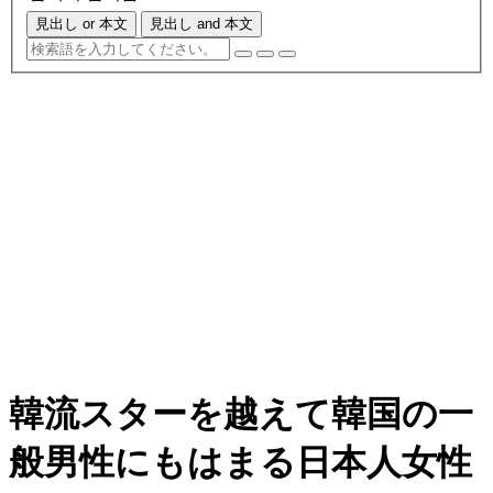
見出し or 本文
見出し and 本文
韓流スターを越えて韓国の一
般男性にもはまる日本人女性