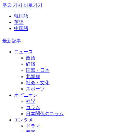
주요 기사 바로가기
韓国語
英語
中国語
最新記事
ニュース
政治
経済
国際・日本
北朝鮮
社会・文化
スポーツ
オピニオン
社説
コラム
日本関係のコラム
エンタメ
ドラマ