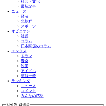
社会・文化
最新記事
ニュース
経済
北朝鮮
スポーツ
オピニオン
社説
コラム
日本関係のコラム
エンタメ
ドラマ
音楽
映画
アイドル
芸能一般
ランキング
ニュース
コメント
みんなの感想
검색어 입력폼