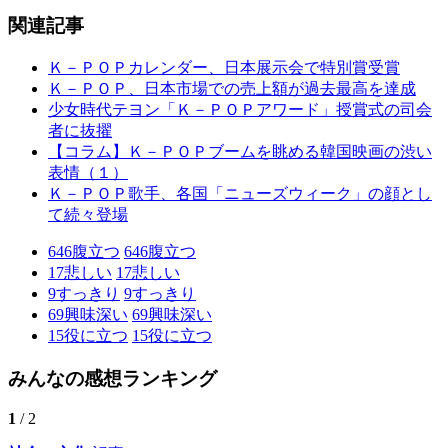
関連記事
Ｋ－ＰＯＰカレンダー、日本展示会で特別賞受賞
Ｋ－ＰＯＰ、日本市場での売上額が過去最高を達成
少女時代テヨン「Ｋ－ＰＯＰアワード」授賞式の司会
者に抜擢
【コラム】Ｋ－ＰＯＰブームを眺める韓国映画の渋い
表情（１）
Ｋ－ＰＯＰ歌手、各国「ニューズウィーク」の顔とし
て続々登場
646
腹立つ
646
腹立つ
17
悲しい
17
悲しい
9
すっきり
9
すっきり
69
興味深い
69
興味深い
15
役に立つ
15
役に立つ
みんなの感想ランキング
1
/ 2