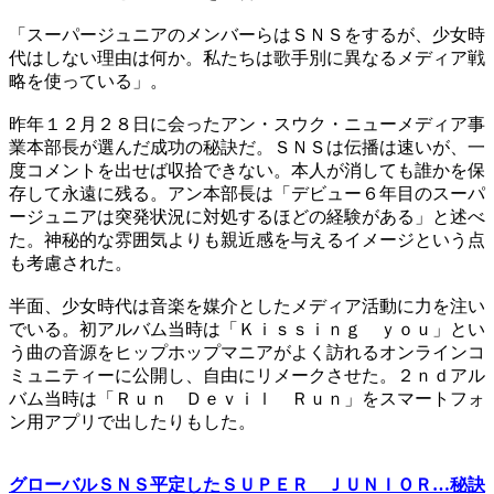
「スーパージュニアのメンバーらはＳＮＳをするが、少女時
代はしない理由は何か。私たちは歌手別に異なるメディア戦
略を使っている」。
昨年１２月２８日に会ったアン・スウク・ニューメディア事
業本部長が選んだ成功の秘訣だ。ＳＮＳは伝播は速いが、一
度コメントを出せば収拾できない。本人が消しても誰かを保
存して永遠に残る。アン本部長は「デビュー６年目のスーパ
ージュニアは突発状況に対処するほどの経験がある」と述べ
た。神秘的な雰囲気よりも親近感を与えるイメージという点
も考慮された。
半面、少女時代は音楽を媒介としたメディア活動に力を注い
でいる。初アルバム当時は「Ｋｉｓｓｉｎｇ ｙｏｕ」とい
う曲の音源をヒップホップマニアがよく訪れるオンラインコ
ミュニティーに公開し、自由にリメークさせた。２ｎｄアル
バム当時は「Ｒｕｎ Ｄｅｖｉｌ Ｒｕｎ」をスマートフォ
ン用アプリで出したりもした。
グローバルＳＮＳ平定したＳＵＰＥＲ ＪＵＮＩＯＲ…秘訣