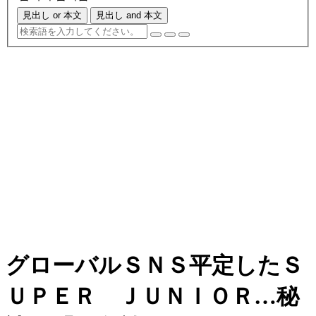
見出し or 本文
見出し and 本文
グローバルＳＮＳ平定したＳ
ＵＰＥＲ ＪＵＮＩＯＲ…秘