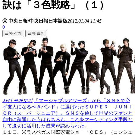
訣は「３色戦略」（１）
ⓒ 中央日報/中央日報日本語版
2012.01.04 11:45
0
글자 작게
글자 크게
사진 크게보기
「マーシャブルアワーズ」から「ＳＮＳで必
ず友人になるべきバンド」に選ばれたＳＵＰＥＲ ＪＵＮＩ
ＯＲ（スーパージュニア）。ＳＮＳを通して世界のファンと
自由に疎通した点はもちろん、これをマーケティング手段と
して適切に活用した成果が認められた。
１１日、米ラスベガス国際家電ショー「ＣＥＳ」（コンシュ