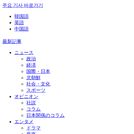
주요 기사 바로가기
韓国語
英語
中国語
最新記事
ニュース
政治
経済
国際・日本
北朝鮮
社会・文化
スポーツ
オピニオン
社説
コラム
日本関係のコラム
エンタメ
ドラマ