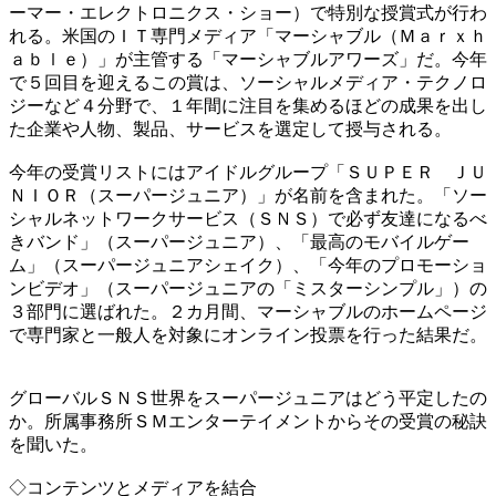
ーマー・エレクトロニクス・ショー）で特別な授賞式が行わ
れる。米国のＩＴ専門メディア「マーシャブル（Ｍａｒｘｈ
ａｂｌｅ）」が主管する「マーシャブルアワーズ」だ。今年
で５回目を迎えるこの賞は、ソーシャルメディア・テクノロ
ジーなど４分野で、１年間に注目を集めるほどの成果を出し
た企業や人物、製品、サービスを選定して授与される。
今年の受賞リストにはアイドルグループ「ＳＵＰＥＲ ＪＵ
ＮＩＯＲ（スーパージュニア）」が名前を含まれた。「ソー
シャルネットワークサービス（ＳＮＳ）で必ず友達になるべ
きバンド」（スーパージュニア）、「最高のモバイルゲー
ム」（スーパージュニアシェイク）、「今年のプロモーショ
ンビデオ」（スーパージュニアの「ミスターシンプル」）の
３部門に選ばれた。２カ月間、マーシャブルのホームページ
で専門家と一般人を対象にオンライン投票を行った結果だ。
グローバルＳＮＳ世界をスーパージュニアはどう平定したの
か。所属事務所ＳＭエンターテイメントからその受賞の秘訣
を聞いた。
◇コンテンツとメディアを結合