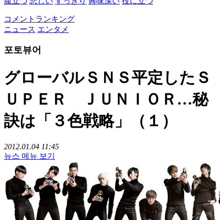
腹立つ
悲しい
すっきり
興味深い
役に立つ
コメントランキング
ニュース
エンタメ
포토뷰어
グローバルＳＮＳ平定したＳ
ＵＰＥＲ ＪＵＮＩＯＲ…秘
訣は「３色戦略」（１）
2012.01.04 11:45
뉴스 메뉴 보기