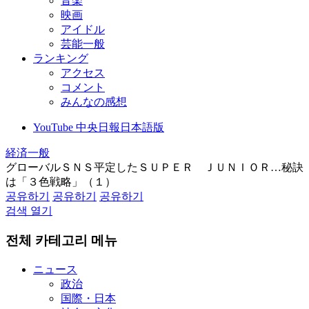
音楽
映画
アイドル
芸能一般
ランキング
アクセス
コメント
みんなの感想
YouTube 中央日報日本語版
経済一般
グローバルＳＮＳ平定したＳＵＰＥＲ ＪＵＮＩＯＲ…秘訣
は「３色戦略」（１）
공유하기
공유하기
공유하기
검색 열기
전체 카테고리 메뉴
ニュース
政治
国際・日本