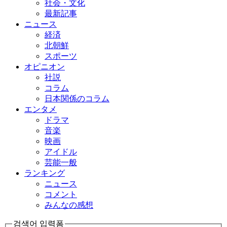
社会・文化
最新記事
ニュース
経済
北朝鮮
スポーツ
オピニオン
社説
コラム
日本関係のコラム
エンタメ
ドラマ
音楽
映画
アイドル
芸能一般
ランキング
ニュース
コメント
みんなの感想
검색어 입력폼