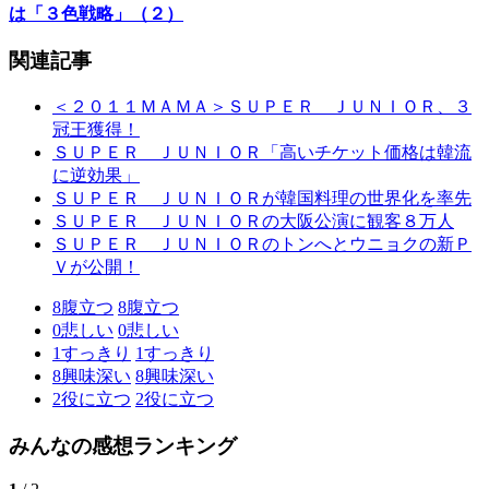
は「３色戦略」（２）
関連記事
＜２０１１ＭＡＭＡ＞ＳＵＰＥＲ ＪＵＮＩＯＲ、３
冠王獲得！
ＳＵＰＥＲ ＪＵＮＩＯＲ「高いチケット価格は韓流
に逆効果」
ＳＵＰＥＲ ＪＵＮＩＯＲが韓国料理の世界化を率先
ＳＵＰＥＲ ＪＵＮＩＯＲの大阪公演に観客８万人
ＳＵＰＥＲ ＪＵＮＩＯＲのトンへとウニョクの新Ｐ
Ｖが公開！
8
腹立つ
8
腹立つ
0
悲しい
0
悲しい
1
すっきり
1
すっきり
8
興味深い
8
興味深い
2
役に立つ
2
役に立つ
みんなの感想ランキング