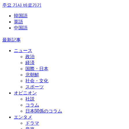
주요 기사 바로가기
韓国語
英語
中国語
最新記事
ニュース
政治
経済
国際・日本
北朝鮮
社会・文化
スポーツ
オピニオン
社説
コラム
日本関係のコラム
エンタメ
ドラマ