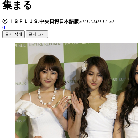
集まる
ⓒ ＩＳＰＬＵＳ/中央日報日本語版
2011.12.09 11:20
0
글자 작게
글자 크게