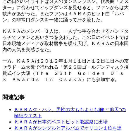
この日のハイライトは３人のダンスレッスン。代表曲「ミス
ター」に合わせてヒップダンスを見せると、ファンからは大
歓声があがった。またファンはＫＡＲＡのヒット曲「ルパ
ン」の非常口ダンスを一緒に踊って汗を流した。
ＫＡＲＡのメンバー３人は、一人ずつ手を合わせるハンドタ
ッチでファンとあいさつを交わした。この日のイベントでは
日本現地メディアが取材競争を繰り広げ、ＫＡＲＡの日本国
内の人気を実感させた。
一方、ＫＡＲＡは２０１２年１月１１日と１２日に日本の京
セラドーム大阪で行われる「第２６回ゴールデンディスク授
賞式イン大阪（Ｔｈｅ ２６ｔｈ Ｇｏｌｄｅｎ Ｄｉｓ
ｋ Ａｗａｒｄｓ Ｉｎ Ｏｓａｋａ）にも参加する。
関連記事
ＫＡＲＡク・ハラ、男性の太ももよりも細い“仰天”の
極細ウエスト
ＫＡＲＡが日本のベストヒット歌謡祭に出場
ＫＡＲＡがシングルとアルバムでオリコン１位を達