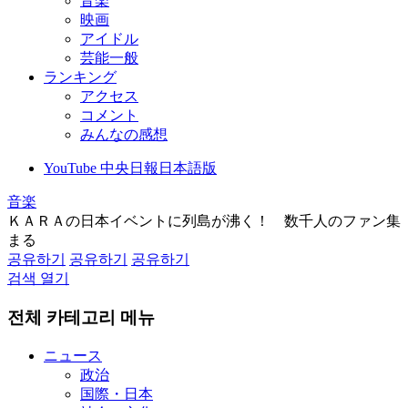
音楽
映画
アイドル
芸能一般
ランキング
アクセス
コメント
みんなの感想
YouTube 中央日報日本語版
音楽
ＫＡＲＡの日本イベントに列島が沸く！ 数千人のファン集
まる
공유하기
공유하기
공유하기
검색 열기
전체 카테고리 메뉴
ニュース
政治
国際・日本