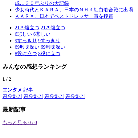
成…３０年ぶりの大記録
少女時代とＫＡＲＡ、日本のＮＨＫ紅白歌合戦に出場
ＫＡＲＡ、日本でベストドレッサー賞を授賞
2179
腹立つ
2179
腹立つ
6
悲しい
6
悲しい
9
すっきり
9
すっきり
69
興味深い
69
興味深い
8
役に立つ
8
役に立つ
みんなの感想ランキング
1
/ 2
エンタメ
記事
공유하기
공유하기
공유하기
공유하기
最新記事
もっと見る
0
/ 0