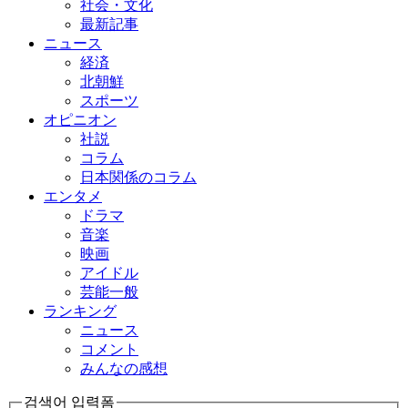
社会・文化
最新記事
ニュース
経済
北朝鮮
スポーツ
オピニオン
社説
コラム
日本関係のコラム
エンタメ
ドラマ
音楽
映画
アイドル
芸能一般
ランキング
ニュース
コメント
みんなの感想
검색어 입력폼