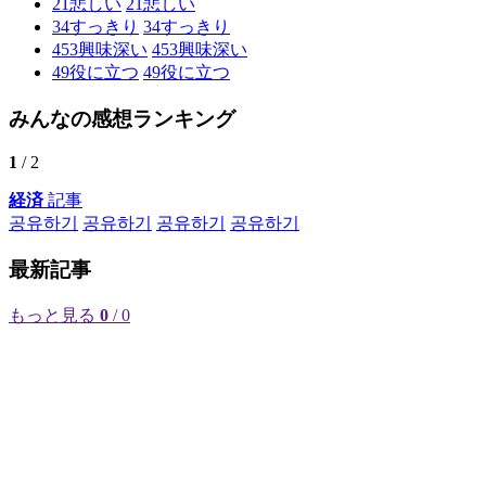
21
悲しい
21
悲しい
34
すっきり
34
すっきり
453
興味深い
453
興味深い
49
役に立つ
49
役に立つ
みんなの感想ランキング
1
/ 2
経済
記事
공유하기
공유하기
공유하기
공유하기
最新記事
もっと見る
0
/ 0