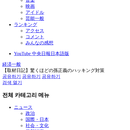
音楽
映画
アイドル
芸能一般
ランキング
アクセス
コメント
みんなの感想
YouTube 中央日報日本語版
経済一般
【取材日記】驚くほどの孫正義のハッキング対策
공유하기
공유하기
공유하기
검색 열기
전체 카테고리 메뉴
ニュース
政治
国際・日本
社会・文化