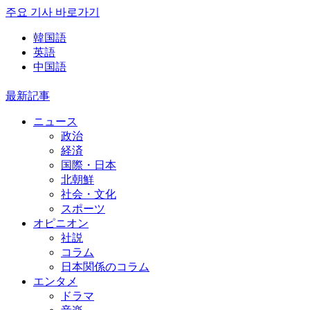
주요 기사 바로가기
韓国語
英語
中国語
最新記事
ニュース
政治
経済
国際・日本
北朝鮮
社会・文化
スポーツ
オピニオン
社説
コラム
日本関係のコラム
エンタメ
ドラマ