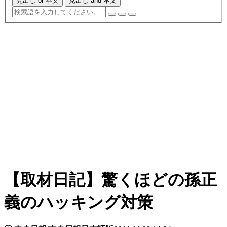
見出し or 本文
見出し and 本文
【取材日記】驚くほどの孫正
義のハッキング対策