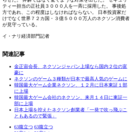
ティー担当の正社員３０００人を一斉に採用した。 事後処
方であれ、この程度はしなければならない。 日本投資家だ
けでなく世界７２カ国・３億５０００万人のネクソン消費者
が見守っている。
イ・ナリ経済部門記者
関連記事
金正宙会長、ネクソンジャパン上場なら国内２位の富
豪に
ネクソンのゲーム３種類が日本で最高人気のゲームに
韓国最大ゲーム企業ネクソン、１２月に日本東証１部
に上場
韓国最大ゲーム会社のネクソン、来月１４日に東証一
部に上場
日本上場を控えたネクソン創業者「一発で吹っ飛ぶこ
ともあるので緊張」
63
腹立つ
63
腹立つ