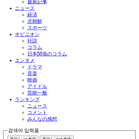
最新記事
ニュース
経済
北朝鮮
スポーツ
オピニオン
社説
コラム
日本関係のコラム
エンタメ
ドラマ
音楽
映画
アイドル
芸能一般
ランキング
ニュース
コメント
みんなの感想
검색어 입력폼