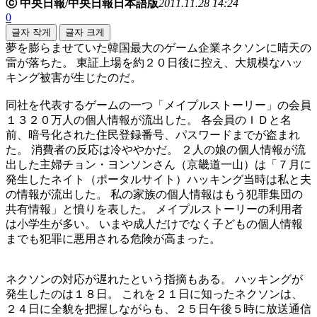
ⓒ 中央日報/中央日報日本語版
2011.11.28 14:24
0
글자 작게
글자 크게
夢を膨らませていた韓国最大のゲーム企業ネクソンに晴天の
雷が落ちた。 東証上場を約２０日後に控え、大規模なハッ
キング被害が生じたのだ。
同社を代表するゲームの一つ「メイプルストーリー」の会員
１３２０万人の個人情報が流出した。 各会員のＩＤと名
前、暗号化された住民登録番号、パスワードまでが盗まれ
た。 消費者の反応は冷ややかだ。 ２人の娘の個人情報が流
出した主婦チョン・ヨンソンさん（京畿道一山）は「７月に
発生したネイト（ポータルサイト）ハッキング当時は私と夫
の情報が流出した。 私の家族の個人情報はもう犯罪集団の
共有情報」と憤りを表した。 メイプルストーリーの利用者
は小学生が多い。 いまや成人だけでなく子どもの個人情報
までも犯罪に悪用される危険が高まった。
ネクソンの対応が遅れたという指摘もある。 ハッキングが
発生したのは１８日。 これを２１日に知ったネクソンは、
２４日に全貌を把握しながらも、２５日午後５時に放送通信