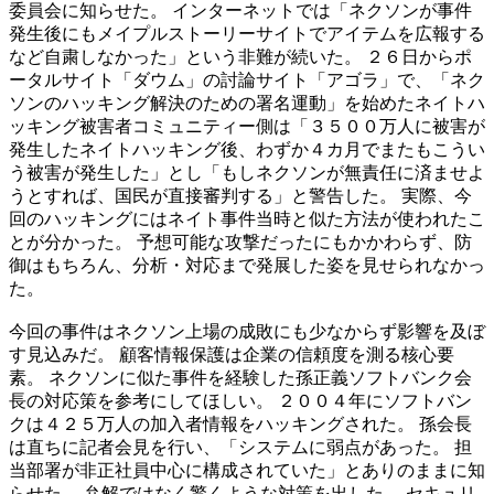
委員会に知らせた。 インターネットでは「ネクソンが事件
発生後にもメイプルストーリーサイトでアイテムを広報する
など自粛しなかった」という非難が続いた。 ２６日からポ
ータルサイト「ダウム」の討論サイト「アゴラ」で、「ネク
ソンのハッキング解決のための署名運動」を始めたネイトハ
ッキング被害者コミュニティー側は「３５００万人に被害が
発生したネイトハッキング後、わずか４カ月でまたもこうい
う被害が発生した」とし「もしネクソンが無責任に済ませよ
うとすれば、国民が直接審判する」と警告した。 実際、今
回のハッキングにはネイト事件当時と似た方法が使われたこ
とが分かった。 予想可能な攻撃だったにもかかわらず、防
御はもちろん、分析・対応まで発展した姿を見せられなかっ
た。
今回の事件はネクソン上場の成敗にも少なからず影響を及ぼ
す見込みだ。 顧客情報保護は企業の信頼度を測る核心要
素。 ネクソンに似た事件を経験した孫正義ソフトバンク会
長の対応策を参考にしてほしい。 ２００４年にソフトバン
クは４２５万人の加入者情報をハッキングされた。 孫会長
は直ちに記者会見を行い、「システムに弱点があった。 担
当部署が非正社員中心に構成されていた」とありのままに知
らせた。 弁解ではなく驚くような対策を出した。 セキュリ