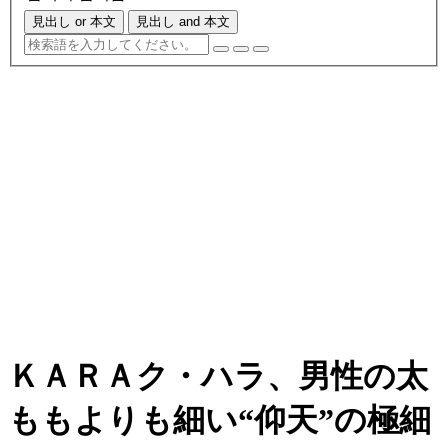
見出し or 本文
見出し and 本文
ＫＡＲＡク・ハラ、男性の太
ももよりも細い“仰天”の極細