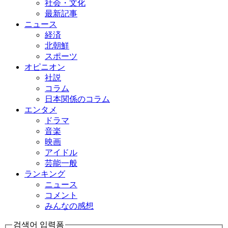
社会・文化
最新記事
ニュース
経済
北朝鮮
スポーツ
オピニオン
社説
コラム
日本関係のコラム
エンタメ
ドラマ
音楽
映画
アイドル
芸能一般
ランキング
ニュース
コメント
みんなの感想
검색어 입력폼