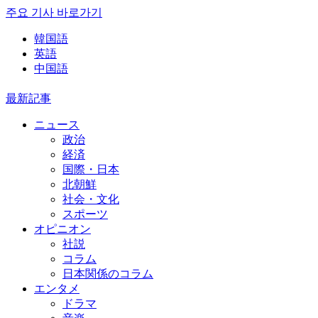
주요 기사 바로가기
韓国語
英語
中国語
最新記事
ニュース
政治
経済
国際・日本
北朝鮮
社会・文化
スポーツ
オピニオン
社説
コラム
日本関係のコラム
エンタメ
ドラマ