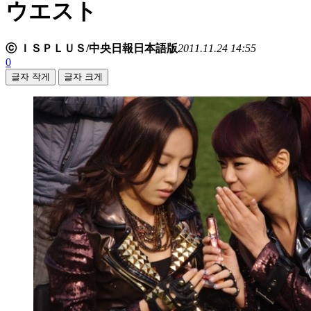
ウエスト
ⓒ ＩＳＰＬＵＳ/中央日報日本語版
2011.11.24 14:55
0
글자 작게
글자 크게