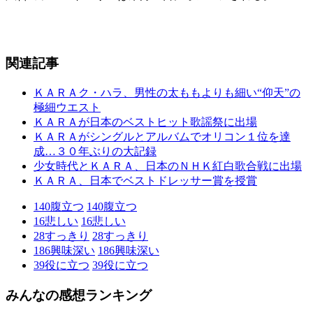
関連記事
ＫＡＲＡク・ハラ、男性の太ももよりも細い“仰天”の
極細ウエスト
ＫＡＲＡが日本のベストヒット歌謡祭に出場
ＫＡＲＡがシングルとアルバムでオリコン１位を達
成…３０年ぶりの大記録
少女時代とＫＡＲＡ、日本のＮＨＫ紅白歌合戦に出場
ＫＡＲＡ、日本でベストドレッサー賞を授賞
140
腹立つ
140
腹立つ
16
悲しい
16
悲しい
28
すっきり
28
すっきり
186
興味深い
186
興味深い
39
役に立つ
39
役に立つ
みんなの感想ランキング