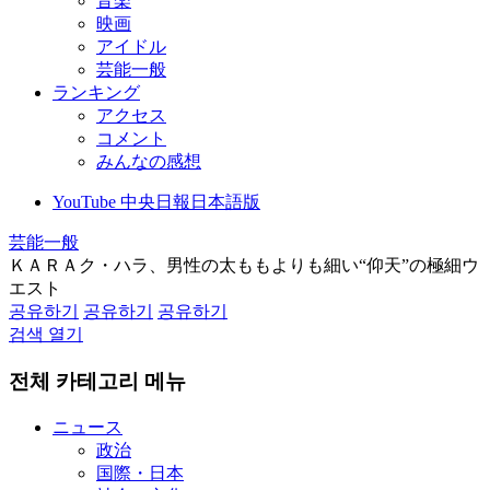
音楽
映画
アイドル
芸能一般
ランキング
アクセス
コメント
みんなの感想
YouTube 中央日報日本語版
芸能一般
ＫＡＲＡク・ハラ、男性の太ももよりも細い“仰天”の極細ウ
エスト
공유하기
공유하기
공유하기
검색 열기
전체 카테고리 메뉴
ニュース
政治
国際・日本