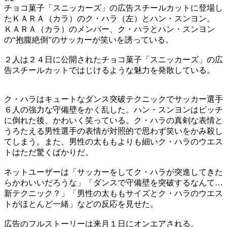
チョコ菓子「スニッカーズ」の広告スチールカットに登場し
たＫＡＲＡ（カラ）のク・ハラ（左）とハン・スンヨン。
ＫＡＲＡ（カラ）のメンバー、ク・ハラとハン・スンヨン
の“抱腹絶倒”のサッカーが笑いを誘っている。
２人は２４日に公開されたチョコ菓子「スニッカーズ」の広
告スチールカットではじけるような魅力を発散している。
ク・ハラはキュートなダンス突破テクニックでサッカー選手
６人の強力な守備壁をかく乱した。ハン・スンヨンはピッチ
に倒れた後、かわいく笑っている。ク・ハラの真剣な表情と
うろたえる男性選手の表情が対照的で思わず笑いをかみ殺し
てしまう。また、男性の太ももよりも細いク・ハラのウエス
トはただ驚くばかりだ。
ネットユーザーは「サッカーをしてク・ハラが突進してきた
らかわいいだろうな」「ダンスで守備壁を突破するなんて…
新テクニック？」「男性の太ももサイズとク・ハラのウエス
トがほとんど一緒」などの反応を見せた。
広告のフルストーリーは来月１日にオンエアされる。