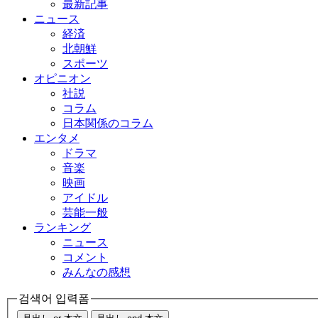
最新記事
ニュース
経済
北朝鮮
スポーツ
オピニオン
社説
コラム
日本関係のコラム
エンタメ
ドラマ
音楽
映画
アイドル
芸能一般
ランキング
ニュース
コメント
みんなの感想
검색어 입력폼