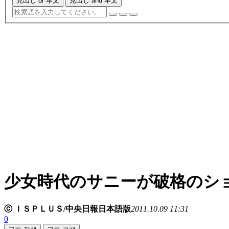
見出し or 本文
見出し and 本文
少女時代のサニーが破格のシ
ⓒ ＩＳＰＬＵＳ/中央日報日本語版
2011.10.09 11:31
0