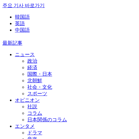
주요 기사 바로가기
韓国語
英語
中国語
最新記事
ニュース
政治
経済
国際・日本
北朝鮮
社会・文化
スポーツ
オピニオン
社説
コラム
日本関係のコラム
エンタメ
ドラマ