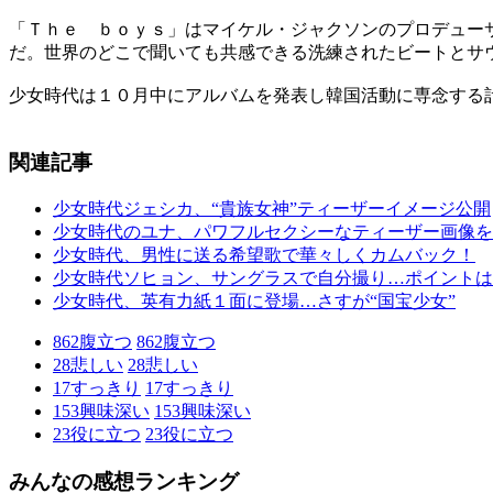
「Ｔｈｅ ｂｏｙｓ」はマイケル・ジャクソンのプロデュー
だ。世界のどこで聞いても共感できる洗練されたビートとサ
少女時代は１０月中にアルバムを発表し韓国活動に専念する
関連記事
少女時代ジェシカ、“貴族女神”ティーザーイメージ公開
少女時代のユナ、パワフルセクシーなティーザー画像を
少女時代、男性に送る希望歌で華々しくカムバック！
少女時代ソヒョン、サングラスで自分撮り…ポイントは
少女時代、英有力紙１面に登場…さすが“国宝少女”
862
腹立つ
862
腹立つ
28
悲しい
28
悲しい
17
すっきり
17
すっきり
153
興味深い
153
興味深い
23
役に立つ
23
役に立つ
みんなの感想ランキング