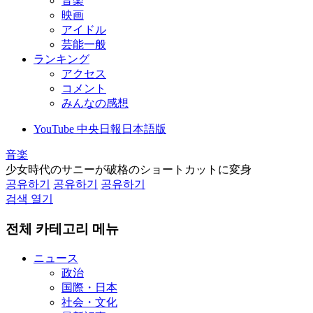
音楽
映画
アイドル
芸能一般
ランキング
アクセス
コメント
みんなの感想
YouTube 中央日報日本語版
音楽
少女時代のサニーが破格のショートカットに変身
공유하기
공유하기
공유하기
검색 열기
전체 카테고리 메뉴
ニュース
政治
国際・日本
社会・文化