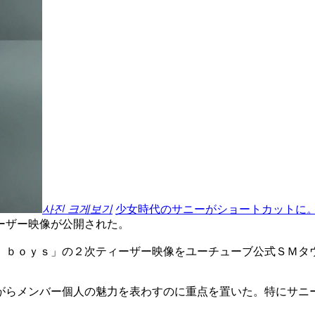
사진 크게보기
少女時代のサニーがショートカットに
ーザー映像が公開された。
 ｂｏｙｓ」の２次ティーザー映像をユーチューブ公式ＳＭタ
がらメンバー個人の魅力を表わすのに重点を置いた。特にサニ