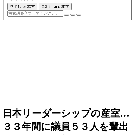
見出し or 本文
見出し and 本文
日本リーダーシップの産室…
３３年間に議員５３人を輩出