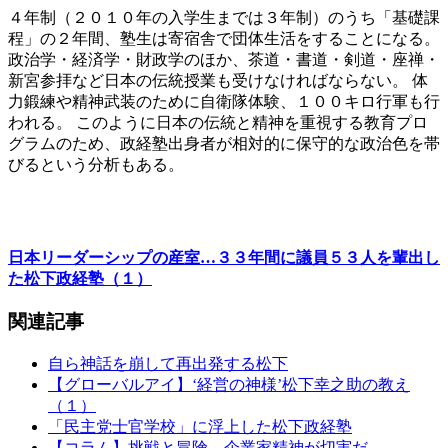
４年制（２０１０年の入学生までは３年制）のうち「基礎課
程」の２年間、塾生は寄宿舎で団体生活をすることになる。
政治学・経済学・財政学のほか、茶道・書道・剣道・座禅・
新宮参拝など日本の伝統授業も受けなければならない。 体
力鍛練や精神武装のために自衛隊体験、１００キロ行軍も行
われる。 このように日本の伝統と精神を重視する教育プロ
グラムのため、政経塾出身者が相対的に保守的な政治色を帯
びるという分析もある。
日本リーダーシップの産室…３３年間に議員５３人を輩出し
た松下政経塾（１）
関連記事
自ら神話を崩して再出発する松下
【グローバルアイ】‘経営の神様’松下幸之助の教え
（１）
「民主党士官学校」に浮上した松下政経塾
【コラム】挑戦と冒険、企業家精神が切実だ