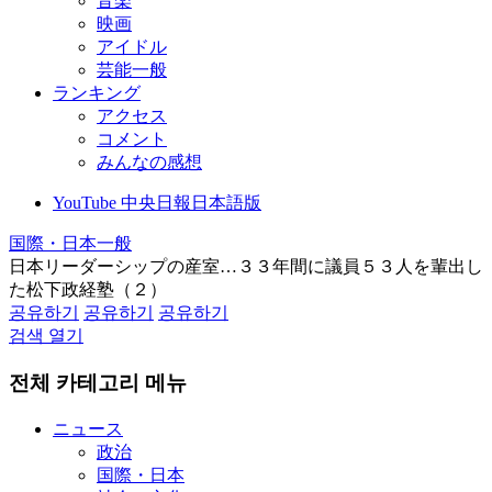
音楽
映画
アイドル
芸能一般
ランキング
アクセス
コメント
みんなの感想
YouTube 中央日報日本語版
国際・日本一般
日本リーダーシップの産室…３３年間に議員５３人を輩出し
た松下政経塾（２）
공유하기
공유하기
공유하기
검색 열기
전체 카테고리 메뉴
ニュース
政治
国際・日本