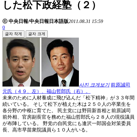
した松下政経塾（２）
ⓒ 中央日報/中央日報日本語版
2011.08.31 15:59
0
글자 작게
글자 크게
사진 크게보기
前原誠司
元氏（４９、左）、福山哲郎氏（右）。
未来のために人材養成に飛び込んだ「松下精神」が３３年間
続いている。 そして松下が植えた木は２５０人の卒業生を
各分野の中枢に育てた。 民主党には野田新首相と前原誠司
前外相、官房副長官を務めた福山哲郎氏ら２８人の現役議員
が布陣している。 野党の自民党にも逢沢一郎国会対策委員
長、高市早苗衆院議員ら１０人がいる。