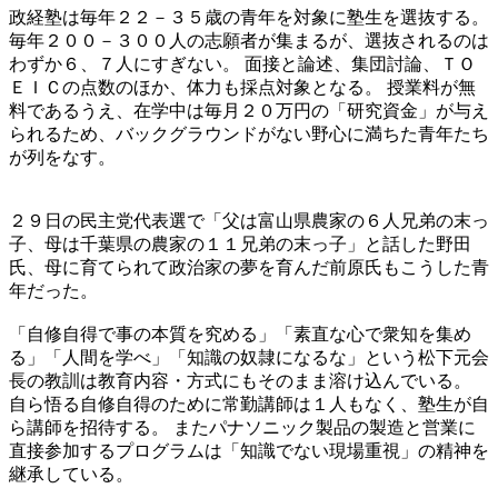
政経塾は毎年２２－３５歳の青年を対象に塾生を選抜する。
毎年２００－３００人の志願者が集まるが、選抜されるのは
わずか６、７人にすぎない。 面接と論述、集団討論、ＴＯ
ＥＩＣの点数のほか、体力も採点対象となる。 授業料が無
料であるうえ、在学中は毎月２０万円の「研究資金」が与え
られるため、バックグラウンドがない野心に満ちた青年たち
が列をなす。
２９日の民主党代表選で「父は富山県農家の６人兄弟の末っ
子、母は千葉県の農家の１１兄弟の末っ子」と話した野田
氏、母に育てられて政治家の夢を育んだ前原氏もこうした青
年だった。
「自修自得で事の本質を究める」「素直な心で衆知を集め
る」「人間を学べ」「知識の奴隷になるな」という松下元会
長の教訓は教育内容・方式にもそのまま溶け込んでいる。
自ら悟る自修自得のために常勤講師は１人もなく、塾生が自
ら講師を招待する。 またパナソニック製品の製造と営業に
直接参加するプログラムは「知識でない現場重視」の精神を
継承している。