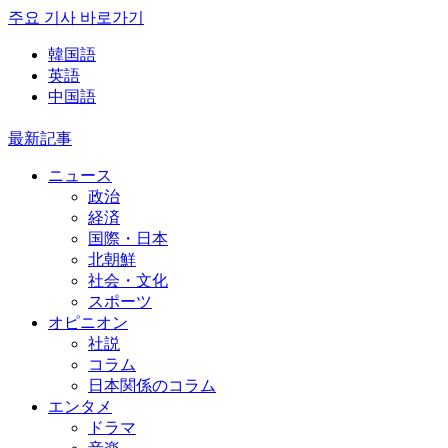
주요 기사 바로가기
韓国語
英語
中国語
最新記事
ニュース
政治
経済
国際・日本
北朝鮮
社会・文化
スポーツ
オピニオン
社説
コラム
日本関係のコラム
エンタメ
ドラマ