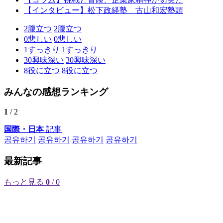
【インタビュー】松下政経塾 古山和宏塾頭
2
腹立つ
2
腹立つ
0
悲しい
0
悲しい
1
すっきり
1
すっきり
30
興味深い
30
興味深い
8
役に立つ
8
役に立つ
みんなの感想ランキング
1
/ 2
国際・日本
記事
공유하기
공유하기
공유하기
공유하기
最新記事
もっと見る
0
/ 0