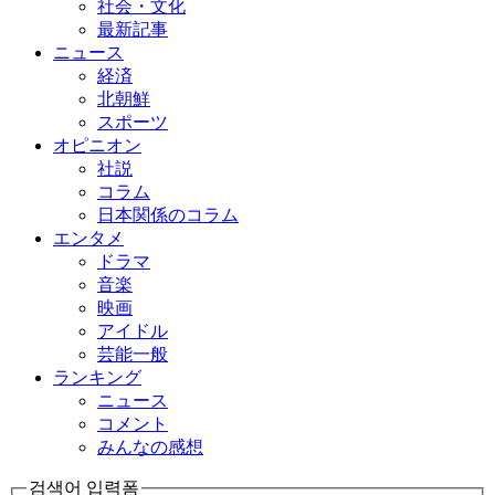
社会・文化
最新記事
ニュース
経済
北朝鮮
スポーツ
オピニオン
社説
コラム
日本関係のコラム
エンタメ
ドラマ
音楽
映画
アイドル
芸能一般
ランキング
ニュース
コメント
みんなの感想
검색어 입력폼