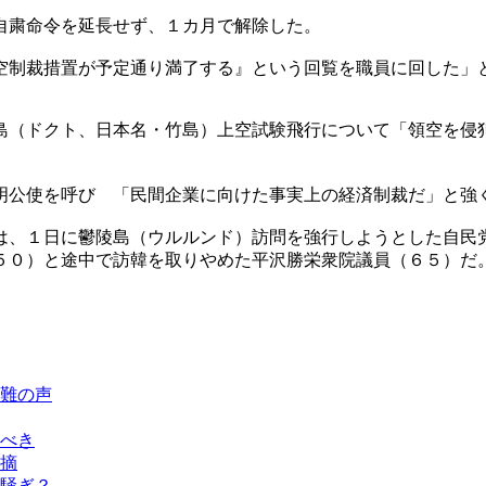
自粛命令を延長せず、１カ月で解除した。
空制裁措置が予定通り満了する』という回覧を職員に回した」
島（ドクト、日本名・竹島）上空試験飛行について「領空を侵
明公使を呼び 「民間企業に向けた事実上の経済制裁だ」と強
は、１日に鬱陵島（ウルルンド）訪問を強行しようとした自民
５０）と途中で訪韓を取りやめた平沢勝栄衆院議員（６５）だ
難の声
べき
摘
騒ぎ？