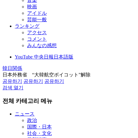
音楽
映画
アイドル
芸能一般
ランキング
アクセス
コメント
みんなの感想
YouTube 中央日報日本語版
韓日関係
日本外務省 “大韓航空ボイコット”解除
공유하기
공유하기
공유하기
검색 열기
전체 카테고리 메뉴
ニュース
政治
国際・日本
社会・文化