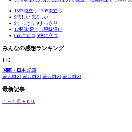
1595
腹立つ
1595
腹立つ
9
悲しい
9
悲しい
9
すっきり
9
すっきり
17
興味深い
17
興味深い
6
役に立つ
6
役に立つ
みんなの感想ランキング
1
/ 2
国際・日本
記事
공유하기
공유하기
공유하기
공유하기
最新記事
もっと見る
0
/ 0