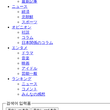
最新記事
ニュース
経済
北朝鮮
スポーツ
オピニオン
社説
コラム
日本関係のコラム
エンタメ
ドラマ
音楽
映画
アイドル
芸能一般
ランキング
ニュース
コメント
みんなの感想
검색어 입력폼