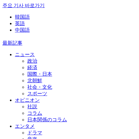
주요 기사 바로가기
韓国語
英語
中国語
最新記事
ニュース
政治
経済
国際・日本
北朝鮮
社会・文化
スポーツ
オピニオン
社説
コラム
日本関係のコラム
エンタメ
ドラマ