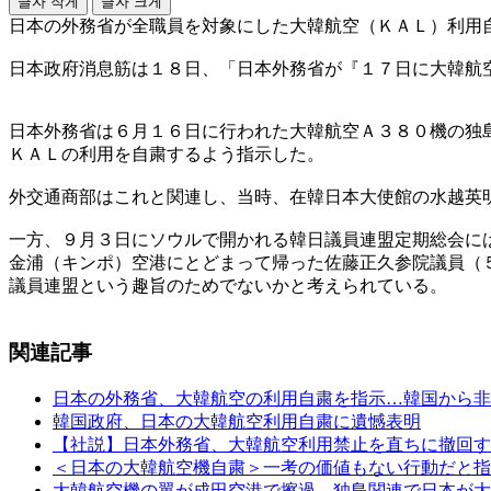
글자 작게
글자 크게
日本の外務省が全職員を対象にした大韓航空（ＫＡＬ）利用
日本政府消息筋は１８日、「日本外務省が『１７日に大韓航
日本外務省は６月１６日に行われた大韓航空Ａ３８０機の独
ＫＡＬの利用を自粛するよう指示した。
外交通商部はこれと関連し、当時、在韓日本大使館の水越英
一方、９月３日にソウルで開かれる韓日議員連盟定期総会に
金浦（キンポ）空港にとどまって帰った佐藤正久参院議員（
議員連盟という趣旨のためでないかと考えられている。
関連記事
日本の外務省、大韓航空の利用自粛を指示…韓国から非
韓国政府、日本の大韓航空利用自粛に遺憾表明
【社説】日本外務省、大韓航空利用禁止を直ちに撤回す
＜日本の大韓航空機自粛＞一考の価値もない行動だと指
大韓航空機の翼が成田空港で擦過…独島関連で日本が大