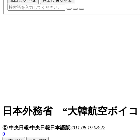
見出し or 本文
見出し and 本文
日本外務省 “大韓航空ボイコ
ⓒ 中央日報/中央日報日本語版
2011.08.19 08:22
0