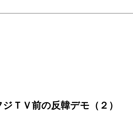
フジＴＶ前の反韓デモ（２）