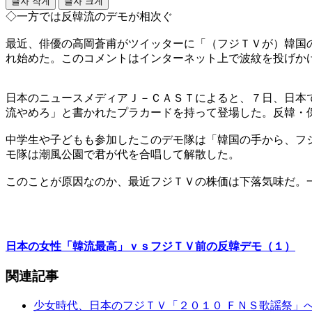
글자 작게
글자 크게
◇一方では反韓流のデモが相次ぐ
最近、俳優の高岡蒼甫がツイッターに「（フジＴＶが）韓国
れ始めた。このコメントはインターネット上で波紋を投げか
日本のニュースメディアＪ－ＣＡＳＴによると、７日、日本
流やめろ」と書かれたプラカードを持って登場した。反韓・
中学生や子どもも参加したこのデモ隊は「韓国の手から、フ
モ隊は潮風公園で君が代を合唱して解散した。
このことが原因なのか、最近フジＴＶの株価は下落気味だ。
日本の女性「韓流最高」ｖｓフジＴＶ前の反韓デモ（１）
関連記事
少女時代、日本のフジＴＶ「２０１０ ＦＮＳ歌謡祭」