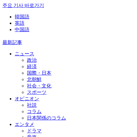
주요 기사 바로가기
韓国語
英語
中国語
最新記事
ニュース
政治
経済
国際・日本
北朝鮮
社会・文化
スポーツ
オピニオン
社説
コラム
日本関係のコラム
エンタメ
ドラマ