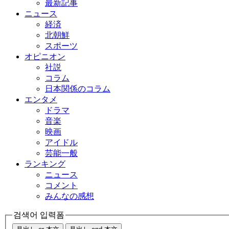
最新記事
ニュース
経済
北朝鮮
スポーツ
オピニオン
社説
コラム
日本関係のコラム
エンタメ
ドラマ
音楽
映画
アイドル
芸能一般
ランキング
ニュース
コメント
みんなの感想
검색어 입력폼