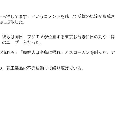
たら消してます」というコメントを残して反韓の気流が形成さ
動に拡散した。
。彼らは同日、フジＴＶが位置する東京お台場に日の丸や「韓
ーのユーザーらだった。
ジ潰れろ」「朝鮮人は半島に帰れ」とスローガンを叫んだ。デ
つ、花王製品の不売運動まで繰り広げている。