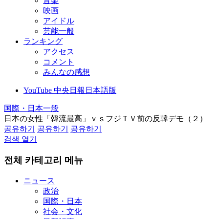
音楽
映画
アイドル
芸能一般
ランキング
アクセス
コメント
みんなの感想
YouTube 中央日報日本語版
国際・日本一般
日本の女性「韓流最高」ｖｓフジＴＶ前の反韓デモ（２）
공유하기
공유하기
공유하기
검색 열기
전체 카테고리 메뉴
ニュース
政治
国際・日本
社会・文化