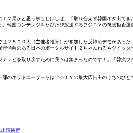
のＴＶ局かと思う事もしばしば」「取り合えず韓国ネタ出てき
け、韓国コンテンツをたびたび放送するフジＴＶの視聴拒否運
では２５００人（主催者推算）が参加した反韓流デモがあった
保守傾向のある日本のポータルサイト２ちゃんねるやツイッタ
ジテレビを取り戻すために我々は集まったのです！」「韓流フ
一部のネットユーザーらはフジＴＶの最大広告主のうちのひと
へ出演確定