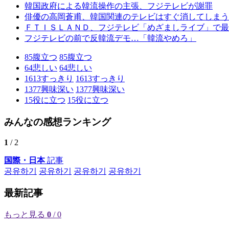
韓国政府による韓流操作の主張、フジテレビが謝罪
俳優の高岡蒼甫、韓国関連のテレビはすぐ消してしまう
ＦＴＩＳＬＡＮＤ、フジテレビ「めざましライブ」で最
フジテレビの前で反韓流デモ…「韓流やめろ」
85
腹立つ
85
腹立つ
64
悲しい
64
悲しい
1613
すっきり
1613
すっきり
1377
興味深い
1377
興味深い
15
役に立つ
15
役に立つ
みんなの感想ランキング
1
/ 2
国際・日本
記事
공유하기
공유하기
공유하기
공유하기
最新記事
もっと見る
0
/ 0