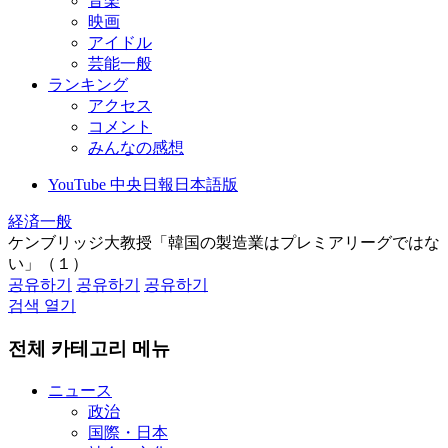
音楽
映画
アイドル
芸能一般
ランキング
アクセス
コメント
みんなの感想
YouTube 中央日報日本語版
経済一般
ケンブリッジ大教授「韓国の製造業はプレミアリーグではな
い」（１）
공유하기
공유하기
공유하기
검색 열기
전체 카테고리 메뉴
ニュース
政治
国際・日本