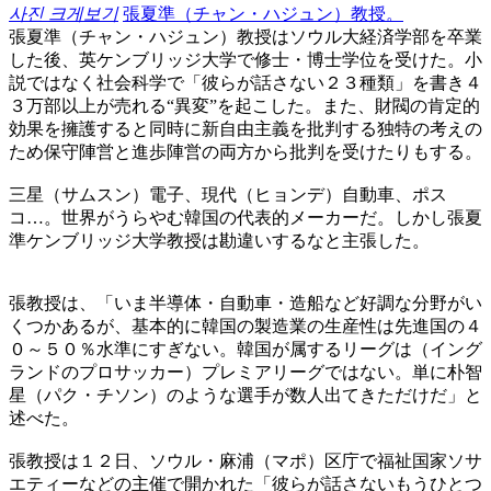
사진 크게보기
張夏準（チャン・ハジュン）教授。
張夏準（チャン・ハジュン）教授はソウル大経済学部を卒業
した後、英ケンブリッジ大学で修士・博士学位を受けた。小
説ではなく社会科学で「彼らが話さない２３種類」を書き４
３万部以上が売れる“異変”を起こした。また、財閥の肯定的
効果を擁護すると同時に新自由主義を批判する独特の考えの
ため保守陣営と進歩陣営の両方から批判を受けたりもする。
三星（サムスン）電子、現代（ヒョンデ）自動車、ポス
コ…。世界がうらやむ韓国の代表的メーカーだ。しかし張夏
準ケンブリッジ大学教授は勘違いするなと主張した。
張教授は、「いま半導体・自動車・造船など好調な分野がい
くつかあるが、基本的に韓国の製造業の生産性は先進国の４
０～５０％水準にすぎない。韓国が属するリーグは（イング
ランドのプロサッカー）プレミアリーグではない。単に朴智
星（パク・チソン）のような選手が数人出てきただけだ」と
述べた。
張教授は１２日、ソウル・麻浦（マポ）区庁で福祉国家ソサ
エティーなどの主催で開かれた「彼らが話さないもうひとつ