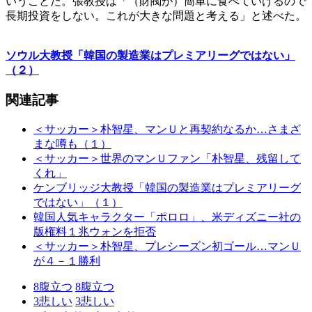
いうことだ。張教授は「（財閥が）簡単に食べていけるので
長期投資をしない。これが大きな問題と考える」と述べた。
ソウル大教授「韓国の製造業はプレミアリーグではない」
（２）
関連記事
＜サッカー＞朴智星、マンＵと再契約なるか…さまざ
まな噂も（１）
＜サッカー＞世界のマンＵファン「朴智星、残留して
くれ」
ケンブリッジ大教授「韓国の製造業はプレミアリーグ
ではない」（１）
韓国人気キャラクター「ポロロ」、米ディズニー社の
版権料１兆ウォンを拒否
＜サッカー＞朴智星、プレシーズン初ゴール…マンＵ
が４－１勝利
8
腹立つ
8
腹立つ
3
悲しい
3
悲しい