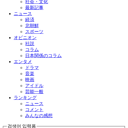
社会・文化
最新記事
ニュース
経済
北朝鮮
スポーツ
オピニオン
社説
コラム
日本関係のコラム
エンタメ
ドラマ
音楽
映画
アイドル
芸能一般
ランキング
ニュース
コメント
みんなの感想
검색어 입력폼