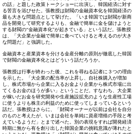
の話」と題した政策トークショーに出演し、韓国経済に対す
る苦言を浴びせた。張教授は財閥の金融資本化を韓国経済の
最も大きな問題点として挙げた。「いま韓国では財閥が新商
品を開発して研究するよりも、金融で簡単に金を儲けようと
する財閥の“金融資本化”が起きている」という話だ。張教授
は、「大企業が金融で簡単に食べていけると考えるのが大き
な問題だ」と強調した。
金融資本と産業資本を分ける金産分離の原則が徹底した韓国
で財閥の金融資本化とはどういう話だろうか。
張教授は行事が終わった後、これを尋ねる記者に３つの理由
を示した。「大企業の配当率が上昇し、自社株購入が増加
し、株式市場から企業に入るお金より企業から株式市場に出
てくるお金のほうが多い」ということだ。すなわち、大企業
が稼いだお金を研究開発や生産施設拡充のような生産性工場
に使うよりも株主の利益のために使ってしまっているという
話だ。張教授はさらに、「財閥オーナーが以前は会社を自分
のものと考えたが、いまは会社を単純に資産増殖の手段と考
えているようだ」とまで述べた。別の表現をすれば開発経済
時期に無から有を創り出した韓国企業の挑戦意識が薄れたと