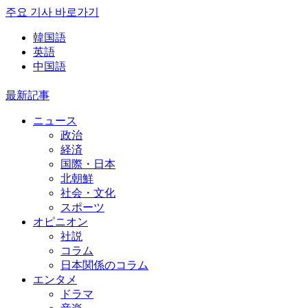
주요 기사 바로가기
韓国語
英語
中国語
最新記事
ニュース
政治
経済
国際・日本
北朝鮮
社会・文化
スポーツ
オピニオン
社説
コラム
日本関係のコラム
エンタメ
ドラマ