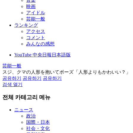
音楽
映画
アイドル
芸能一般
ランキング
アクセス
コメント
みんなの感想
YouTube 中央日報日本語版
芸能一般
スジ、クマの人形を抱いてポーズ「人形よりもかわいい？」
공유하기
공유하기
공유하기
검색 열기
전체 카테고리 메뉴
ニュース
政治
国際・日本
社会・文化