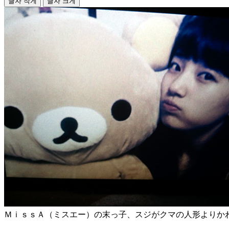
글자 작게
글자 크게
ＭｉｓｓＡ（ミスエー）の末っ子、スジがクマの人形よりか