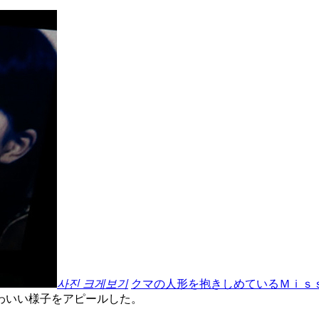
사진 크게보기
クマの人形を抱きしめているＭｉｓ
わいい様子をアピールした。