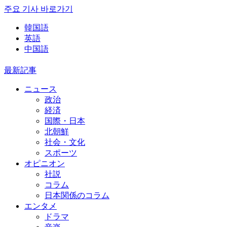
주요 기사 바로가기
韓国語
英語
中国語
最新記事
ニュース
政治
経済
国際・日本
北朝鮮
社会・文化
スポーツ
オピニオン
社説
コラム
日本関係のコラム
エンタメ
ドラマ