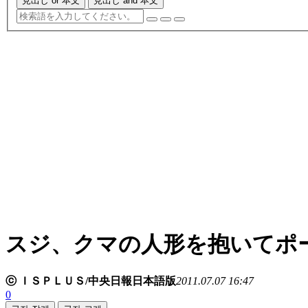
見出し or 本文
見出し and 本文
スジ、クマの人形を抱いてポ
ⓒ ＩＳＰＬＵＳ/中央日報日本語版
2011.07.07 16:47
0