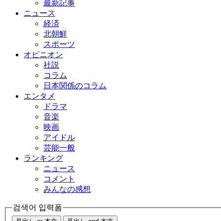
最新記事
ニュース
経済
北朝鮮
スポーツ
オピニオン
社説
コラム
日本関係のコラム
エンタメ
ドラマ
音楽
映画
アイドル
芸能一般
ランキング
ニュース
コメント
みんなの感想
검색어 입력폼