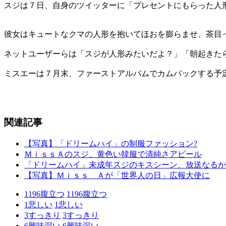
スジは７日、自身のツイッターに「プレセントにもらった人
彼女はキュートなクマの人形を抱いてほおを膨らませ、茶目
ネットユーザーらは「スジが人形みたいだよ？」「朝起きた
ミスエーは７月末、ファーストアルバムでカムバックする予
関連記事
【写真】「ドリームハイ」の制服ファッション?
ＭｉｓｓＡのスジ、黄色い韓服で清純さアピール
「ドリームハイ」未成年スジのキスシーン、放送なるか
【写真】Ｍｉｓｓ Ａが「世界人の日」広報大使に
1196
腹立つ
1196
腹立つ
1
悲しい
1
悲しい
3
すっきり
3
すっきり
6
興味深い
6
興味深い