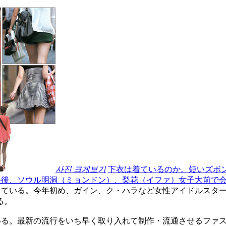
사진 크게보기
下衣は着ているのか。短いズボ
午後、ソウル明洞（ミョンドン）、梨花（イファ）女子大前で
行している。今年初め、ガイン、ク・ハラなど女性アイドルスタ
る。
ている。最新の流行をいち早く取り入れて制作・流通させるファ