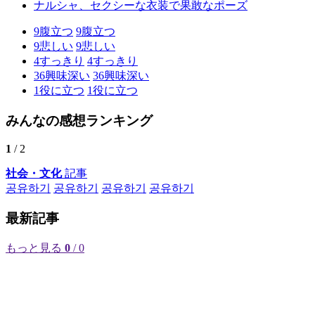
ナルシャ、セクシーな衣装で果敢なポーズ
9
腹立つ
9
腹立つ
9
悲しい
9
悲しい
4
すっきり
4
すっきり
36
興味深い
36
興味深い
1
役に立つ
1
役に立つ
みんなの感想ランキング
1
/ 2
社会・文化
記事
공유하기
공유하기
공유하기
공유하기
最新記事
もっと見る
0
/ 0