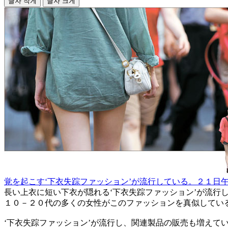
글자 작게
글자 크게
覚を起こす‘下衣失踪ファッション’が流行している。２１日
長い上衣に短い下衣が隠れる‘下衣失踪ファッション’が流
１０－２０代の多くの女性がこのファッションを真似してい
‘下衣失踪ファッション’が流行し、関連製品の販売も増え