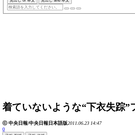
見出し or 本文
見出し and 本文
着ていないような“下衣失踪”
ⓒ 中央日報/中央日報日本語版
2011.06.23 14:47
0