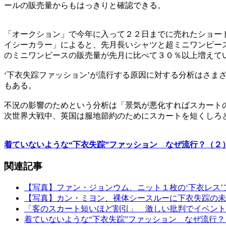
ールの販売量からもはっきりと確認できる。
「オークション」で今年に入って２２日までに売れたショー
イシーカラー」によると、先月長いシャツと超ミニワンピー
のミニワンピースの販売量が先月に比べて３０％以上増えて
‘下衣失踪ファッション’が流行する原因に対する分析はさ
もある。
不況の影響のためという分析は「景気が悪化すればスカート
次世界大戦中、英国は服地節約のためにスカートを短くしろ
着ていないような“下衣失踪”ファッション なぜ流行？（２
関連記事
【写真】ファン・ジョンウム、ニット１枚の‘下衣レス’
【写真】カン・ミヨン、裸体シースルーに下衣失踪の未
「客のスカート短いほど割引」 激しい批判でイベント
着ていないような“下衣失踪”ファッション なぜ流行？