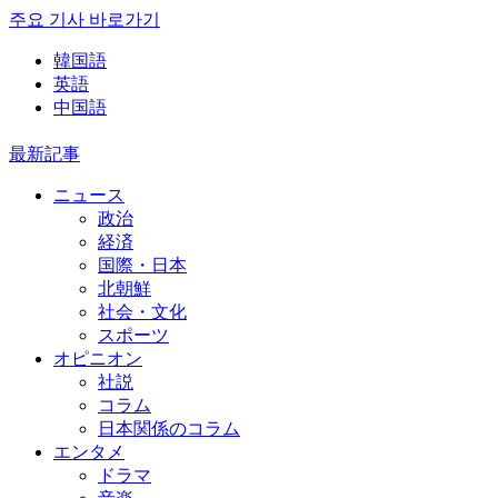
주요 기사 바로가기
韓国語
英語
中国語
最新記事
ニュース
政治
経済
国際・日本
北朝鮮
社会・文化
スポーツ
オピニオン
社説
コラム
日本関係のコラム
エンタメ
ドラマ