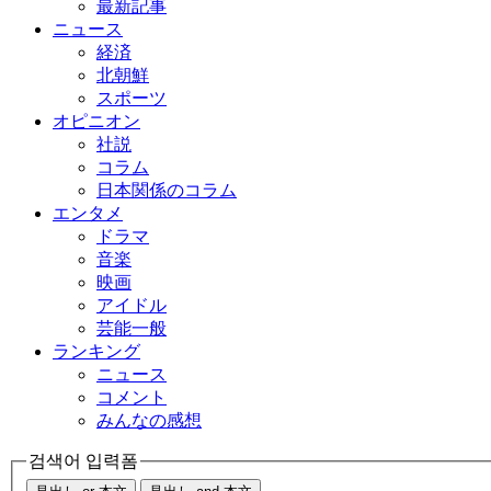
最新記事
ニュース
経済
北朝鮮
スポーツ
オピニオン
社説
コラム
日本関係のコラム
エンタメ
ドラマ
音楽
映画
アイドル
芸能一般
ランキング
ニュース
コメント
みんなの感想
검색어 입력폼