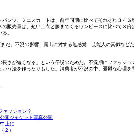
トパンツ、ミニスカートは、前年同期に比べてそれぞれ３４％
スの販売量は、短い上衣と膝までくるワンピースに比べて３倍
いる。
まざまだ。不況の影響、露出に対する無感覚、芸能人の真似など
の長さが短くなる」という俗説のためだ。不況期にファッショ
という法を作ったりもした。消費者が不況の中、憂鬱な心理を
）
ファッション？
公開ジャケット写真公開
中止に
（２）