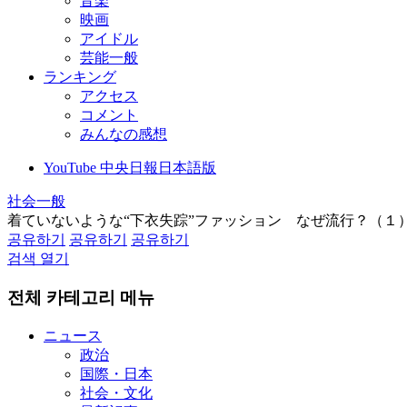
音楽
映画
アイドル
芸能一般
ランキング
アクセス
コメント
みんなの感想
YouTube 中央日報日本語版
社会一般
着ていないような“下衣失踪”ファッション なぜ流行？（１
공유하기
공유하기
공유하기
검색 열기
전체 카테고리 메뉴
ニュース
政治
国際・日本
社会・文化