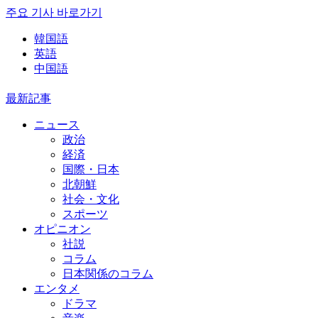
주요 기사 바로가기
韓国語
英語
中国語
最新記事
ニュース
政治
経済
国際・日本
北朝鮮
社会・文化
スポーツ
オピニオン
社説
コラム
日本関係のコラム
エンタメ
ドラマ