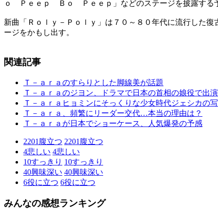
ｏ Ｐｅｅｐ Ｂｏ Ｐｅｅｐ」などのステージを披露する
新曲「Ｒｏｌｙ－Ｐｏｌｙ」は７０～８０年代に流行した復
ージをかもし出す。
関連記事
Ｔ－ａｒａのすらりとした脚線美が話題
Ｔ－ａｒａのジヨン、ドラマで日本の首相の娘役で出演
Ｔ－ａｒａヒョミンにそっくりな少女時代ジェシカの写
Ｔ－ａｒａ、頻繁にリーダー交代…本当の理由は？
Ｔ－ａｒａが日本でショーケース、人気爆発の予感
2201
腹立つ
2201
腹立つ
4
悲しい
4
悲しい
10
すっきり
10
すっきり
40
興味深い
40
興味深い
6
役に立つ
6
役に立つ
みんなの感想ランキング