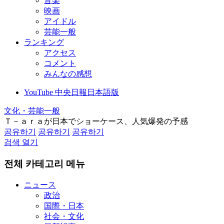
音楽
映画
アイドル
芸能一般
ランキング
アクセス
コメント
みんなの感想
YouTube 中央日報日本語版
文化・芸能一般
Ｔ－ａｒａが日本でショーケース、人気爆発の予感
공유하기
공유하기
공유하기
검색 열기
전체 카테고리 메뉴
ニュース
政治
国際・日本
社会・文化