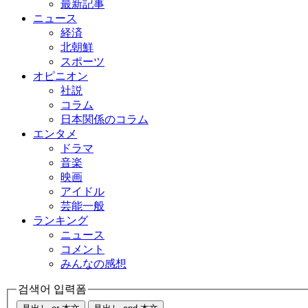
最新記事
ニュース
経済
北朝鮮
スポーツ
オピニオン
社説
コラム
日本関係のコラム
エンタメ
ドラマ
音楽
映画
アイドル
芸能一般
ランキング
ニュース
コメント
みんなの感想
검색어 입력폼