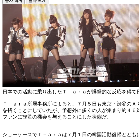
글자 작게
글자 크게
日本での活動に乗り出したＴ－ａｒａが爆発的な反応を得て
Ｔ－ａｒａ所属事務所によると、７月５日も東京・渋谷のＡ
を招くことにしていたが、予想外に多くの人が集まり約４６
ファンに観覧の機会を与えることにした状態だ。
ショーケースでＴ－ａｒａは７月１日の韓国活動復帰ととも