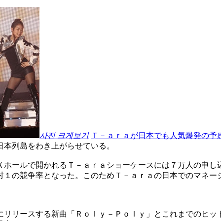
사진 크게보기
Ｔ－ａｒａが日本でも人気爆発の予
日本列島をわき上がらせている。
Ｘホールで開かれるＴ－ａｒａショーケースには７万人の申し
対１の競争率となった。このためＴ－ａｒａの日本でのマネー
にリリースする新曲「Ｒｏｌｙ－Ｐｏｌｙ」とこれまでのヒッ