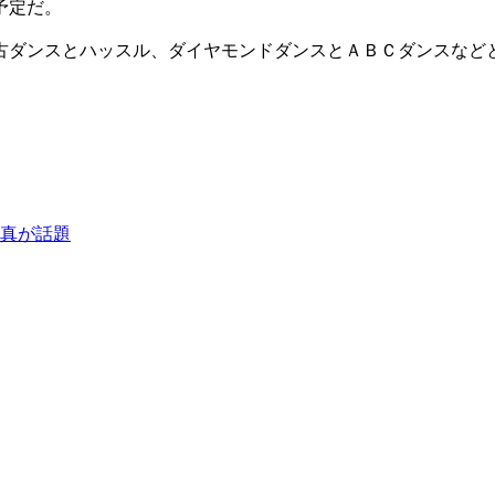
予定だ。
古ダンスとハッスル、ダイヤモンドダンスとＡＢＣダンスなど
真が話題