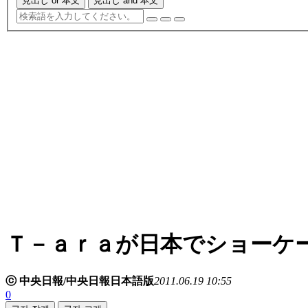
見出し or 本文
見出し and 本文
Ｔ－ａｒａが日本でショーケ
ⓒ 中央日報/中央日報日本語版
2011.06.19 10:55
0