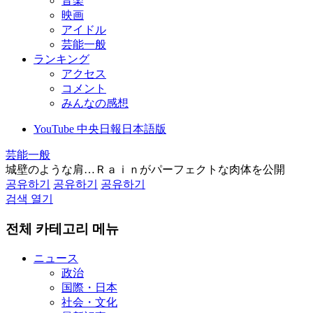
音楽
映画
アイドル
芸能一般
ランキング
アクセス
コメント
みんなの感想
YouTube 中央日報日本語版
芸能一般
城壁のような肩…Ｒａｉｎがパーフェクトな肉体を公開
공유하기
공유하기
공유하기
검색 열기
전체 카테고리 메뉴
ニュース
政治
国際・日本
社会・文化