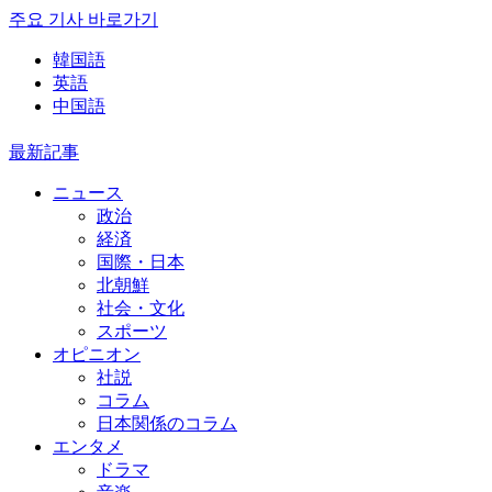
주요 기사 바로가기
韓国語
英語
中国語
最新記事
ニュース
政治
経済
国際・日本
北朝鮮
社会・文化
スポーツ
オピニオン
社説
コラム
日本関係のコラム
エンタメ
ドラマ