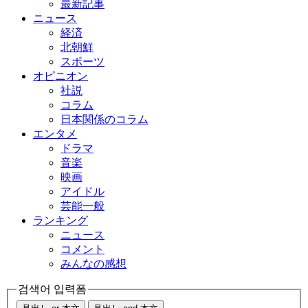
最新記事
ニュース
経済
北朝鮮
スポーツ
オピニオン
社説
コラム
日本関係のコラム
エンタメ
ドラマ
音楽
映画
アイドル
芸能一般
ランキング
ニュース
コメント
みんなの感想
검색어 입력폼