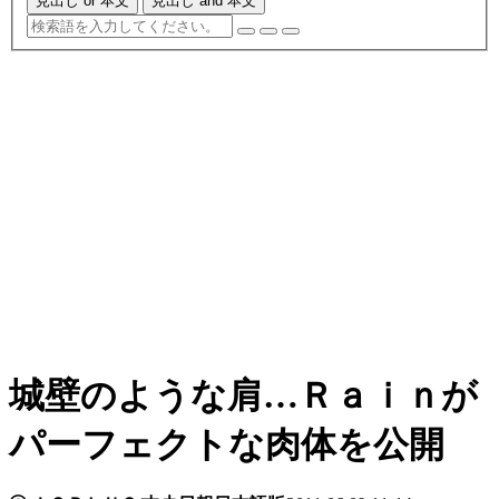
見出し or 本文
見出し and 本文
城壁のような肩…Ｒａｉｎが
パーフェクトな肉体を公開