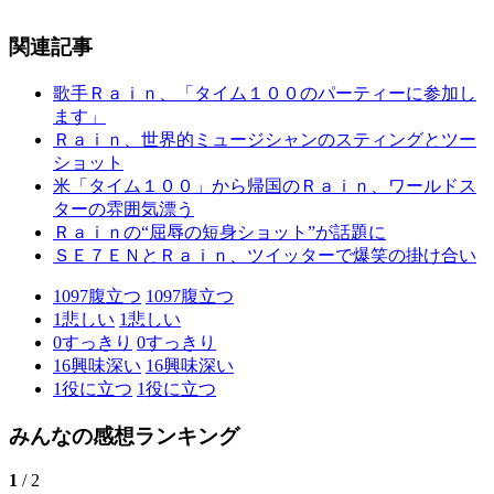
関連記事
歌手Ｒａｉｎ、「タイム１００のパーティーに参加し
ます」
Ｒａｉｎ、世界的ミュージシャンのスティングとツー
ショット
米「タイム１００」から帰国のＲａｉｎ、ワールドス
ターの雰囲気漂う
Ｒａｉｎの“屈辱の短身ショット”が話題に
ＳＥ７ＥＮとＲａｉｎ、ツイッターで爆笑の掛け合い
1097
腹立つ
1097
腹立つ
1
悲しい
1
悲しい
0
すっきり
0
すっきり
16
興味深い
16
興味深い
1
役に立つ
1
役に立つ
みんなの感想ランキング
1
/ 2