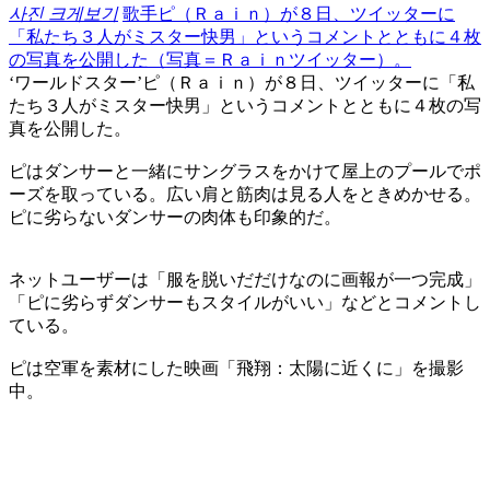
사진 크게보기
歌手ピ（Ｒａｉｎ）が８日、ツイッターに
「私たち３人がミスター快男」というコメントとともに４枚
の写真を公開した（写真＝Ｒａｉｎツイッター）。
‘ワールドスター’ピ（Ｒａｉｎ）が８日、ツイッターに「私
たち３人がミスター快男」というコメントとともに４枚の写
真を公開した。
ピはダンサーと一緒にサングラスをかけて屋上のプールでポ
ーズを取っている。広い肩と筋肉は見る人をときめかせる。
ピに劣らないダンサーの肉体も印象的だ。
ネットユーザーは「服を脱いだだけなのに画報が一つ完成」
「ピに劣らずダンサーもスタイルがいい」などとコメントし
ている。
ピは空軍を素材にした映画「飛翔：太陽に近くに」を撮影
中。