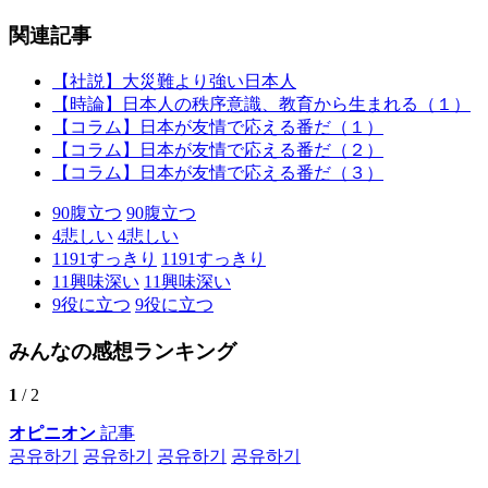
関連記事
【社説】大災難より強い日本人
【時論】日本人の秩序意識、教育から生まれる（１）
【コラム】日本が友情で応える番だ（１）
【コラム】日本が友情で応える番だ（２）
【コラム】日本が友情で応える番だ（３）
90
腹立つ
90
腹立つ
4
悲しい
4
悲しい
1191
すっきり
1191
すっきり
11
興味深い
11
興味深い
9
役に立つ
9
役に立つ
みんなの感想ランキング
1
/ 2
オピニオン
記事
공유하기
공유하기
공유하기
공유하기