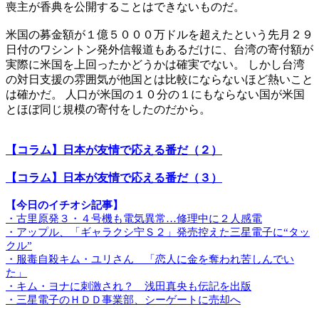
喪主が香典を公開することはできないものだ。
米国の募金額が１億５０００万ドルを超えたという先月２９
日付のワシントン発外信報道もあるだけに、台湾の寄付額が
実際に米国を上回ったかどうかは確実でない。 しかし台湾
の対日支援の雰囲気が他国とは比較にならないほど熱いこと
は確かだ。 人口が米国の１０分の１にもならない国が米国
とほぼ同じ規模の寄付をしたのだから。
【コラム】日本が友情で応える番だ（２）
【コラム】日本が友情で応える番だ（３）
【今日のイチオシ記事】
・古里原発３・４号機も電気異常…修理中に２人感電
・アップル、「ギャラクシ宁Ｓ２」発売控えた三星電子に“タッ
クル”
・服毒自殺キム・ユリさん 「恋人に金を奪われ苦しんでい
た」
・キム・ヨナに刺激され？ 浅田真央も伝記を出版
・三星電子のＨＤＤ事業部、シーゲートに売却へ