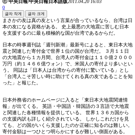
ⓒ 中央日報/中央日報日本語版
2011.04.20 16:03
0
글자 작게
글자 크게
まさかの友は真の友という言葉が合っているなら、台湾は日
本の友になる資格がある。 史上最悪の大地震に苦しむ日本
を支援するのに最も積極的な国が台湾であるからだ。
日本の時事週刊誌「週刊新潮」最新号によると、東日本大地
震と関連した寄付金で世界１位の国が台湾だ。 ３月１１日
の大地震から１カ月間、台湾人の寄付金は１１０億２０００
万円（約１４６６億ウォン）で、米国人の寄付より多いとい
う。 同誌は「日本人は台湾からの寄付に驚いている」とし
「台湾人こそ苦しい時に助けてくれる真の友であることを知
った」と報じた。
日本外務省のホームページに入ると「東日本大地震関連情
報」が出てくる。 英語・中国語・韓国語の３言語で大地震
と関連した各種情報を提供している。 世界１３６カ国から
の支援内訳も詳しく紹介されている。 しかしこれだけを見
ても、どの国がいくら支援したのか正確に知るのは難しい。
寄付金額は一つひとつ明らかにするが難しい側面がある。