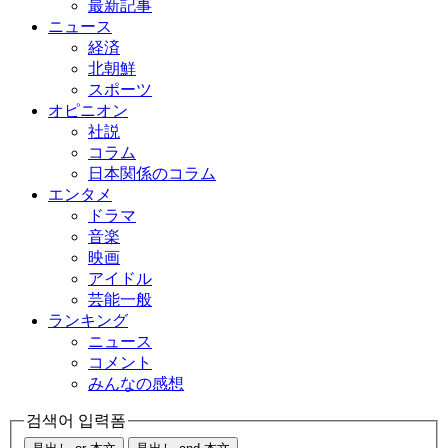
最新記事
ニュース
経済
北朝鮮
スポーツ
オピニオン
社説
コラム
日本関係のコラム
エンタメ
ドラマ
音楽
映画
アイドル
芸能一般
ランキング
ニュース
コメント
みんなの感想
검색어 입력폼