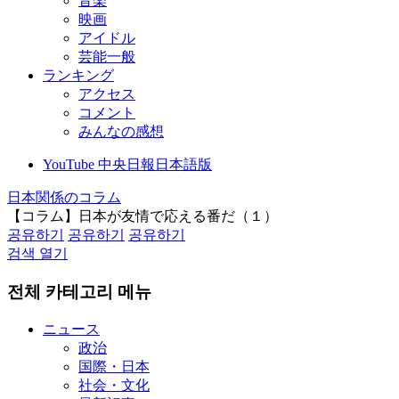
音楽
映画
アイドル
芸能一般
ランキング
アクセス
コメント
みんなの感想
YouTube 中央日報日本語版
日本関係のコラム
【コラム】日本が友情で応える番だ（１）
공유하기
공유하기
공유하기
검색 열기
전체 카테고리 메뉴
ニュース
政治
国際・日本
社会・文化