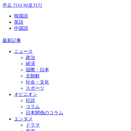
주요 기사 바로가기
韓国語
英語
中国語
最新記事
ニュース
政治
経済
国際・日本
北朝鮮
社会・文化
スポーツ
オピニオン
社説
コラム
日本関係のコラム
エンタメ
ドラマ