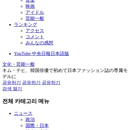
音楽
映画
アイドル
芸能一般
ランキング
アクセス
コメント
みんなの感想
YouTube 中央日報日本語版
文化・芸能一般
キム・テヒ、韓国俳優で初めて日本ファッション誌の専属モ
デルに
공유하기
공유하기
공유하기
검색 열기
전체 카테고리 메뉴
ニュース
政治
国際・日本