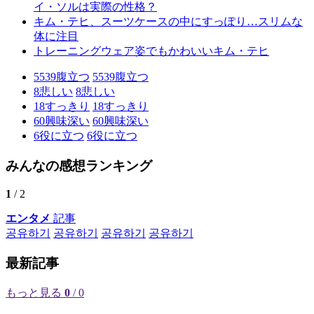
イ・ソルは実際の性格？
キム・テヒ、スーツケースの中にすっぽり…スリムな
体に注目
トレーニングウェア姿でもかわいいキム・テヒ
5539
腹立つ
5539
腹立つ
8
悲しい
8
悲しい
18
すっきり
18
すっきり
60
興味深い
60
興味深い
6
役に立つ
6
役に立つ
みんなの感想ランキング
1
/ 2
エンタメ
記事
공유하기
공유하기
공유하기
공유하기
最新記事
もっと見る
0
/ 0