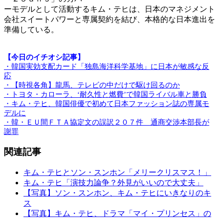
ーモデルとして活動するキム・テヒは、日本のマネジメント
会社スイートパワーと専属契約を結び、本格的な日本進出を
準備している。
【今日のイチオシ記事】
・韓国実効支配カード「独島海洋科学基地」に日本が敏感な反
応
・【時視各角】龍馬、テレビの中だけで駆け回るのか
・トヨタ・カローラ、‘耐久性と燃費’で韓国ライバル車と勝負
・キム・テヒ、韓国俳優で初めて日本ファッション誌の専属モ
デルに
・韓・ＥＵ間ＦＴＡ協定文の誤訳２０７件 通商交渉本部長が
謝罪
関連記事
キム・テヒとソン・スンホン「メリークリスマス！」
キム・テヒ「演技力論争？外見がいいので大丈夫」
【写真】ソン・スンホン、キム・テヒにいきなりのキ
ス
【写真】キム・テヒ、ドラマ「マイ・プリンセス」の