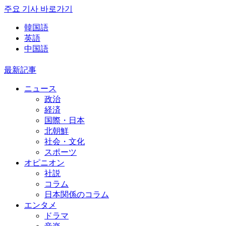
주요 기사 바로가기
韓国語
英語
中国語
最新記事
ニュース
政治
経済
国際・日本
北朝鮮
社会・文化
スポーツ
オピニオン
社説
コラム
日本関係のコラム
エンタメ
ドラマ