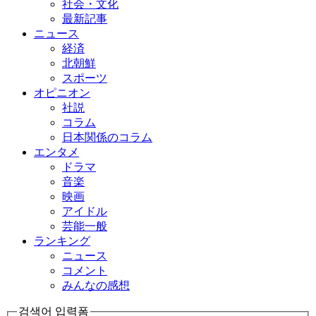
社会・文化
最新記事
ニュース
経済
北朝鮮
スポーツ
オピニオン
社説
コラム
日本関係のコラム
エンタメ
ドラマ
音楽
映画
アイドル
芸能一般
ランキング
ニュース
コメント
みんなの感想
검색어 입력폼