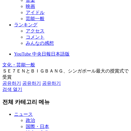
音楽
映画
アイドル
芸能一般
ランキング
アクセス
コメント
みんなの感想
YouTube 中央日報日本語版
文化・芸能一般
ＳＥ７ＥＮとＢＩＧＢＡＮＧ、シンガポール最大の授賞式で
受賞
공유하기
공유하기
공유하기
검색 열기
전체 카테고리 메뉴
ニュース
政治
国際・日本