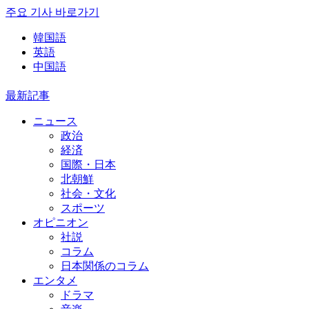
주요 기사 바로가기
韓国語
英語
中国語
最新記事
ニュース
政治
経済
国際・日本
北朝鮮
社会・文化
スポーツ
オピニオン
社説
コラム
日本関係のコラム
エンタメ
ドラマ