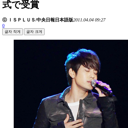
式で受賞
ⓒ ＩＳＰＬＵＳ/中央日報日本語版
2011.04.04 09:27
0
글자 작게
글자 크게