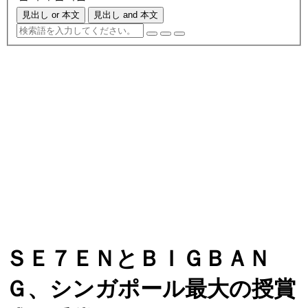
見出し or 本文
見出し and 本文
ＳＥ７ＥＮとＢＩＧＢＡＮ
Ｇ、シンガポール最大の授賞