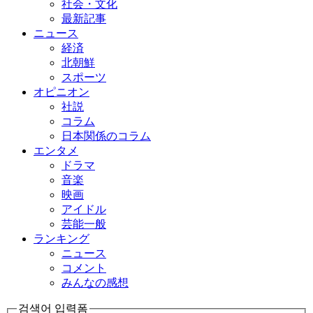
社会・文化
最新記事
ニュース
経済
北朝鮮
スポーツ
オピニオン
社説
コラム
日本関係のコラム
エンタメ
ドラマ
音楽
映画
アイドル
芸能一般
ランキング
ニュース
コメント
みんなの感想
검색어 입력폼