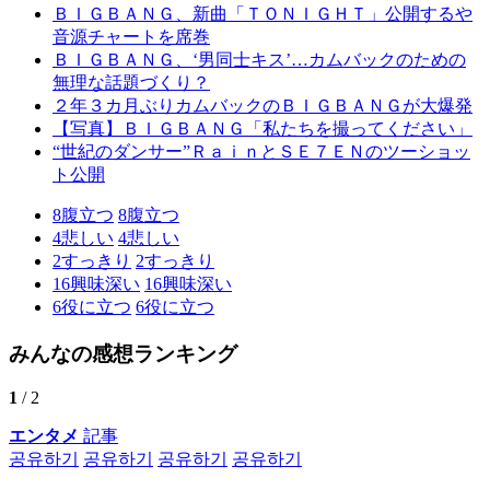
ＢＩＧＢＡＮＧ、新曲「ＴＯＮＩＧＨＴ」公開するや
音源チャートを席巻
ＢＩＧＢＡＮＧ、‘男同士キス’…カムバックのための
無理な話題づくり？
２年３カ月ぶりカムバックのＢＩＧＢＡＮＧが大爆発
【写真】ＢＩＧＢＡＮＧ「私たちを撮ってください」
“世紀のダンサー”ＲａｉｎとＳＥ７ＥＮのツーショッ
ト公開
8
腹立つ
8
腹立つ
4
悲しい
4
悲しい
2
すっきり
2
すっきり
16
興味深い
16
興味深い
6
役に立つ
6
役に立つ
みんなの感想ランキング
1
/ 2
エンタメ
記事
공유하기
공유하기
공유하기
공유하기