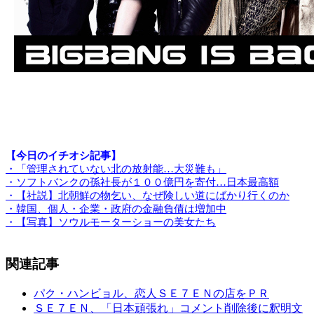
【今日のイチオシ記事】
・「管理されていない北の放射能…大災難も」
・ソフトバンクの孫社長が１００億円を寄付…日本最高額
・【社説】北朝鮮の物乞い、なぜ険しい道にばかり行くのか
・韓国、個人・企業・政府の金融負債は増加中
・【写真】ソウルモーターショーの美女たち
関連記事
パク・ハンビョル、恋人ＳＥ７ＥＮの店をＰＲ
ＳＥ７ＥＮ、「日本頑張れ」コメント削除後に釈明文