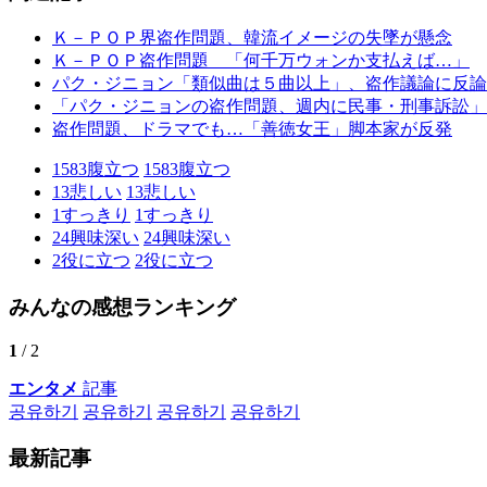
Ｋ－ＰＯＰ界盗作問題、韓流イメージの失墜が懸念
Ｋ－ＰＯＰ盗作問題 「何千万ウォンか支払えば…」
パク・ジニョン「類似曲は５曲以上」、盗作議論に反論
「パク・ジニョンの盗作問題、週内に民事・刑事訴訟」
盗作問題、ドラマでも…「善徳女王」脚本家が反発
1583
腹立つ
1583
腹立つ
13
悲しい
13
悲しい
1
すっきり
1
すっきり
24
興味深い
24
興味深い
2
役に立つ
2
役に立つ
みんなの感想ランキング
1
/ 2
エンタメ
記事
공유하기
공유하기
공유하기
공유하기
最新記事