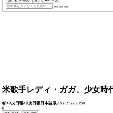
見出し or 本文
見出し and 本文
米歌手レディ・ガガ、少女時
ⓒ 中央日報/中央日報日本語版
2011.03.11 13:58
0