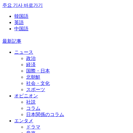
주요 기사 바로가기
韓国語
英語
中国語
最新記事
ニュース
政治
経済
国際・日本
北朝鮮
社会・文化
スポーツ
オピニオン
社説
コラム
日本関係のコラム
エンタメ
ドラマ