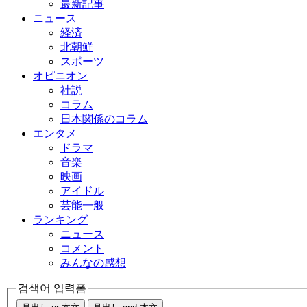
最新記事
ニュース
経済
北朝鮮
スポーツ
オピニオン
社説
コラム
日本関係のコラム
エンタメ
ドラマ
音楽
映画
アイドル
芸能一般
ランキング
ニュース
コメント
みんなの感想
검색어 입력폼