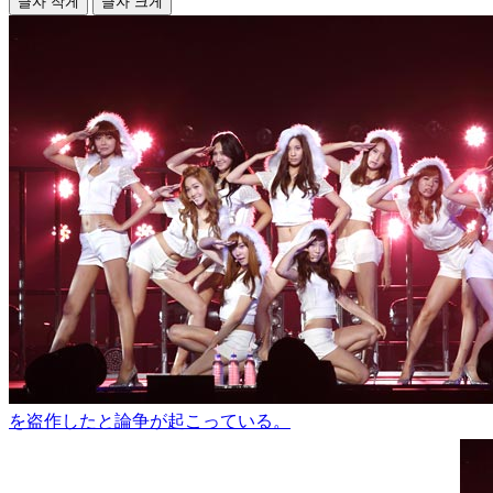
글자 작게
글자 크게
を盗作したと論争が起こっている。