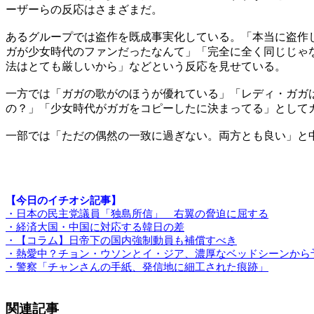
ーザーらの反応はさまざまだ。
あるグループでは盗作を既成事実化している。「本当に盗作
ガが少女時代のファンだったなんて」「完全に全く同じじゃ
法はとても厳しいから」などという反応を見せている。
一方では「ガガの歌がのほうが優れている」「レディ・ガガ
の？」「少女時代がガガをコピーしたに決まってる」として
一部では「ただの偶然の一致に過ぎない。両方とも良い」と
【今日のイチオシ記事】
・日本の民主党議員「独島所信」 右翼の脅迫に屈する
・経済大国・中国に対応する韓日の差
・【コラム】日帝下の国内強制動員も補償すべき
・熱愛中？チョン・ウソンとイ・ジア、濃厚なベッドシーンから
・警察「チャンさんの手紙、発信地に細工された痕跡」
関連記事