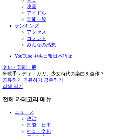
音楽
映画
アイドル
芸能一般
ランキング
アクセス
コメント
みんなの感想
YouTube 中央日報日本語版
文化・芸能一般
米歌手レディ・ガガ、少女時代の楽曲を盗作？
공유하기
공유하기
공유하기
검색 열기
전체 카테고리 메뉴
ニュース
政治
国際・日本
社会・文化