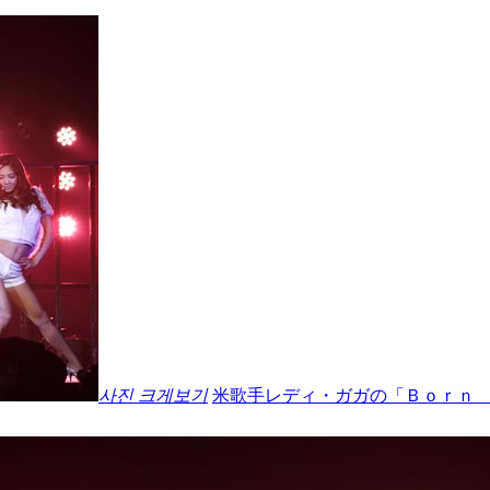
사진 크게보기
米歌手レディ・ガガの「Ｂｏｒｎ