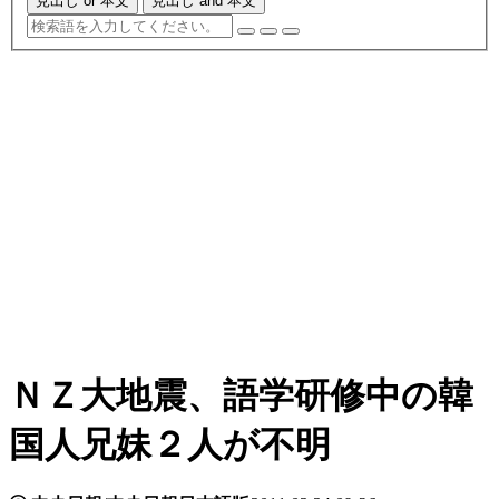
見出し or 本文
見出し and 本文
ＮＺ大地震、語学研修中の韓
国人兄妹２人が不明