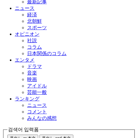
最新記事
ニュース
経済
北朝鮮
スポーツ
オピニオン
社説
コラム
日本関係のコラム
エンタメ
ドラマ
音楽
映画
アイドル
芸能一般
ランキング
ニュース
コメント
みんなの感想
검색어 입력폼