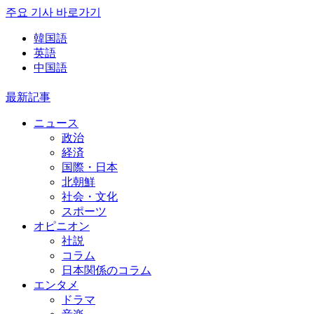
주요 기사 바로가기
韓国語
英語
中国語
最新記事
ニュース
政治
経済
国際・日本
北朝鮮
社会・文化
スポーツ
オピニオン
社説
コラム
日本関係のコラム
エンタメ
ドラマ