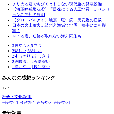
チリ大地震でもびくともしない現代重の発電設備
【海軍哨戒艦沈没】「爆発による人工地震」…ペンリ
ョン島で初の観測
【グローバルアイ】地震・狂牛病・天安艦の怪談
日本の火山噴火…済州道海域で地震、韓半島にも影
響？
ＮＺ地震、連絡が取れない海外同胞も
3
腹立つ
3
腹立つ
3
悲しい
3
悲しい
2
すっきり
2
すっきり
2
興味深い
2
興味深い
1
役に立つ
1
役に立つ
みんなの感想ランキング
1
/ 2
社会・文化
記事
공유하기
공유하기
공유하기
공유하기
最新記事