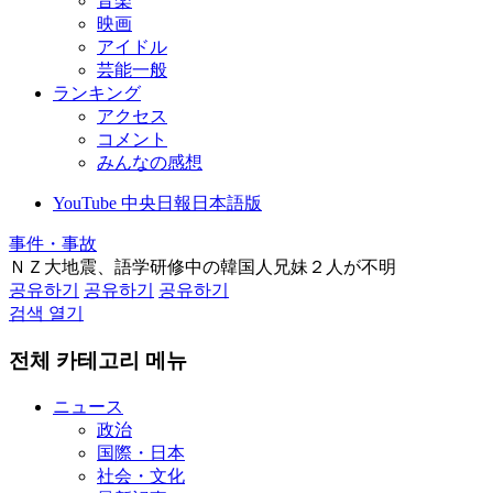
音楽
映画
アイドル
芸能一般
ランキング
アクセス
コメント
みんなの感想
YouTube 中央日報日本語版
事件・事故
ＮＺ大地震、語学研修中の韓国人兄妹２人が不明
공유하기
공유하기
공유하기
검색 열기
전체 카테고리 메뉴
ニュース
政治
国際・日本
社会・文化