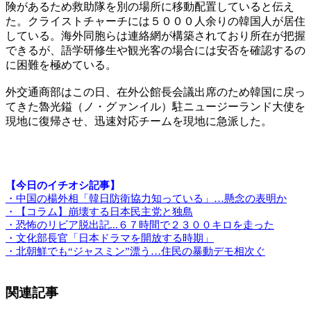
険があるため救助隊を別の場所に移動配置していると伝え
た。クライストチャーチには５０００人余りの韓国人が居住
している。海外同胞らは連絡網が構築されており所在が把握
できるが、語学研修生や観光客の場合には安否を確認するの
に困難を極めている。
外交通商部はこの日、在外公館長会議出席のため韓国に戻っ
てきた魯光鎰（ノ・グァンイル）駐ニュージーランド大使を
現地に復帰させ、迅速対応チームを現地に急派した。
【今日のイチオシ記事】
・中国の楊外相「韓日防衛協力知っている」…懸念の表明か
・【コラム】崩壊する日本民主党と独島
・恐怖のリビア脱出記...６７時間で２３００キロを走った
・文化部長官「日本ドラマを開放する時期」
・北朝鮮でも“ジャスミン”漂う…住民の暴動デモ相次ぐ
関連記事