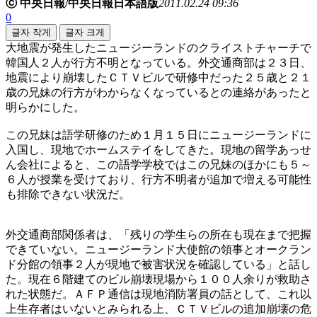
ⓒ 中央日報/中央日報日本語版
2011.02.24 09:36
0
글자 작게
글자 크게
大地震が発生したニュージーランドのクライストチャーチで
韓国人２人が行方不明となっている。外交通商部は２３日、
地震により崩壊したＣＴＶビルで研修中だった２５歳と２１
歳の兄妹の行方がわからなくなっているとの連絡があったと
明らかにした。
この兄妹は語学研修のため１月１５日にニュージーランドに
入国し、現地でホームステイをしてきた。現地の留学あっせ
ん会社によると、この語学学校ではこの兄妹のほかにも５～
６人が授業を受けており、行方不明者が追加で増える可能性
も排除できない状況だ。
外交通商部関係者は、「残りの学生らの所在も現在まで把握
できていない。ニュージーランド大使館の領事とオークラン
ド分館の領事２人が現地で被害状況を確認している」と話し
た。現在６階建てのビル崩壊現場から１００人余りが救助さ
れた状態だ。ＡＦＰ通信は現地消防署員の話として、これ以
上生存者はいないとみられる上、ＣＴＶビルの追加崩壊の危