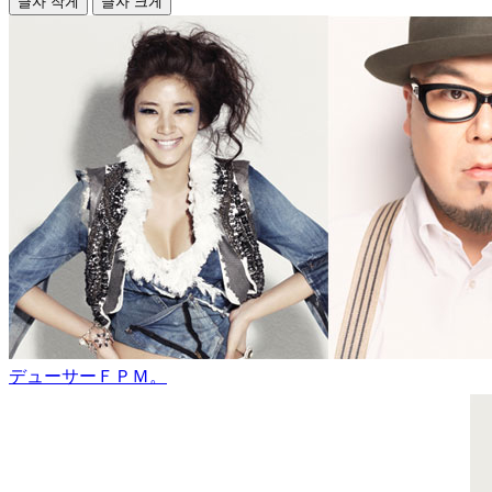
글자 작게
글자 크게
デューサーＦＰＭ。