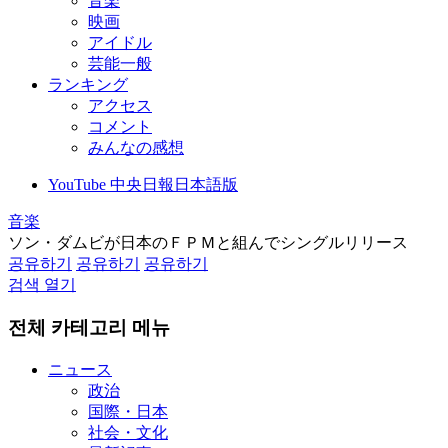
音楽
映画
アイドル
芸能一般
ランキング
アクセス
コメント
みんなの感想
YouTube 中央日報日本語版
音楽
ソン・ダムビが日本のＦＰＭと組んでシングルリリース
공유하기
공유하기
공유하기
검색 열기
전체 카테고리 메뉴
ニュース
政治
国際・日本
社会・文化