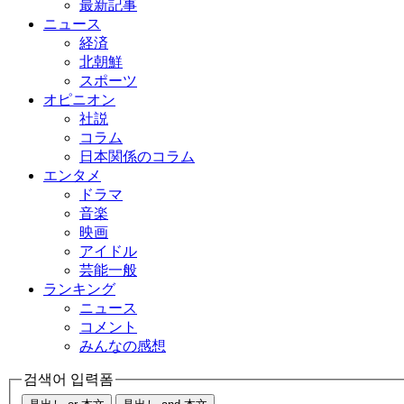
最新記事
ニュース
経済
北朝鮮
スポーツ
オピニオン
社説
コラム
日本関係のコラム
エンタメ
ドラマ
音楽
映画
アイドル
芸能一般
ランキング
ニュース
コメント
みんなの感想
검색어 입력폼