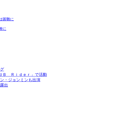
は困難に
僚に
グ
「ｄＢ Ｒｉｄｅｒ」で活動
ン・ジョンミンも出演
露出