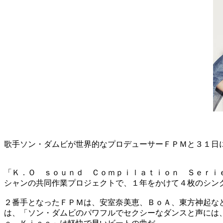
歌手ソン・ダムビが世界的なプロデューサーＦＰＭと３１日
「Ｋ．Ｏ ｓｏｕｎｄ Ｃｏｍｐｉｌａｔｉｏｎ Ｓｅｒｉ
シャンの共同作業プロジェクトで、１年をかけて４枚のシン
２番手となったＦＰＭは、安室奈美恵、ＢｏＡ、東方神起な
は、「ソン・ダムビのパワフルでセクシーなダンスと声には