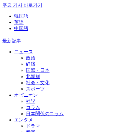
주요 기사 바로가기
韓国語
英語
中国語
最新記事
ニュース
政治
経済
国際・日本
北朝鮮
社会・文化
スポーツ
オピニオン
社説
コラム
日本関係のコラム
エンタメ
ドラマ