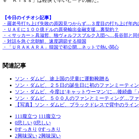
ｅ Ｋｉｓｓ」は軽快で早いビートの曲だ。
【今日のイチオシ記事】
・羅老号打ち上げ失敗の原因見つからず…３度目の打ち上げ年内
・ＵＡＥに１００億ドルの原発輸出金融支援…裏契約？
・＜サッカー＞具滋哲、独ヴォルフスブルク入団へ…長谷部と同
・対話を急ぐ北朝鮮、速度調節する韓国
・「ＵＲＡＫＡＲＡ」韓国で初公開…ネットで熱い関心
関連記事
ソン・ダムビ、途上国の児童に運動靴贈る
ソン・ダムビ、２５日の誕生日に初のファンミーティン
ソン・ダムビ、今度は‘キャットウーマン’に…後続曲
ソン・ダムビ、５００人のファンとミーティング…ファ
【写真】ソン・ダムビ、ブラックドレスで背中のライン
111
腹立つ
111
腹立つ
0
悲しい
0
悲しい
0
すっきり
0
すっきり
2
興味深い
2
興味深い