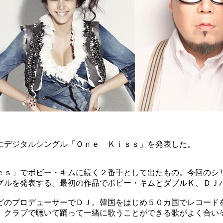
にデジタルシングル「Ｏｎｅ Ｋｉｓｓ」を発表した。
ｅｓ」でボビー・キムに続く２番手として出たもの。今回のシ
グルを発表する。最初の作品でボビー・キムとダブルＫ、ＤＪ
どのプロデューサーでＤＪ。韓国をはじめ５０カ国でレコード
、クラブで聴いて踊って一緒に歌うことができる歌がよく合いそ