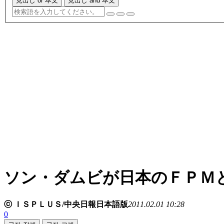
見出し or 本文
見出し and 本文
ソン・ダムビが日本のＦＰＭ
ⓒ ＩＳＰＬＵＳ/中央日報日本語版
2011.02.01 10:28
0