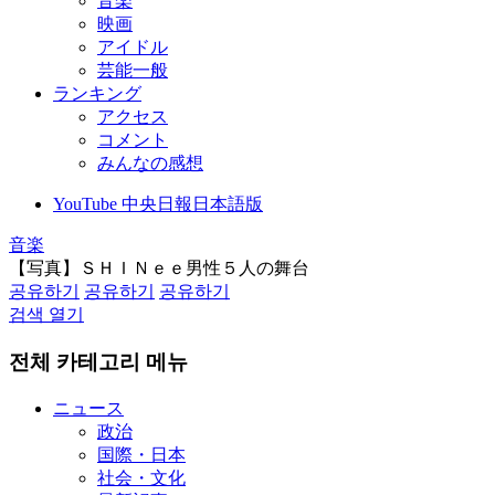
音楽
映画
アイドル
芸能一般
ランキング
アクセス
コメント
みんなの感想
YouTube 中央日報日本語版
音楽
【写真】ＳＨＩＮｅｅ男性５人の舞台
공유하기
공유하기
공유하기
검색 열기
전체 카테고리 메뉴
ニュース
政治
国際・日本
社会・文化