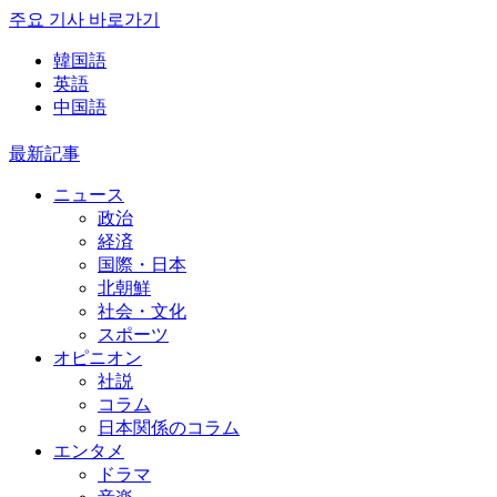
주요 기사 바로가기
韓国語
英語
中国語
最新記事
ニュース
政治
経済
国際・日本
北朝鮮
社会・文化
スポーツ
オピニオン
社説
コラム
日本関係のコラム
エンタメ
ドラマ