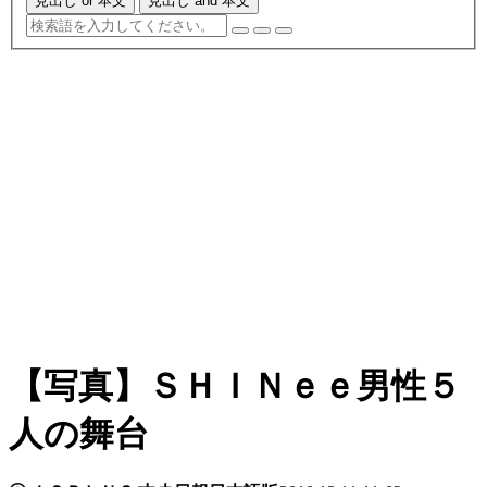
見出し or 本文
見出し and 本文
【写真】ＳＨＩＮｅｅ男性５
人の舞台