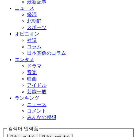
最新記事
ニュース
経済
北朝鮮
スポーツ
オピニオン
社説
コラム
日本関係のコラム
エンタメ
ドラマ
音楽
映画
アイドル
芸能一般
ランキング
ニュース
コメント
みんなの感想
검색어 입력폼