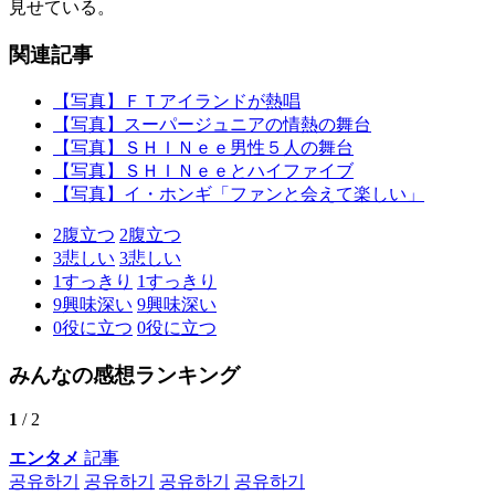
見せている。
関連記事
【写真】ＦＴアイランドが熱唱
【写真】スーパージュニアの情熱の舞台
【写真】ＳＨＩＮｅｅ男性５人の舞台
【写真】ＳＨＩＮｅｅとハイファイブ
【写真】イ・ホンギ「ファンと会えて楽しい」
2
腹立つ
2
腹立つ
3
悲しい
3
悲しい
1
すっきり
1
すっきり
9
興味深い
9
興味深い
0
役に立つ
0
役に立つ
みんなの感想ランキング
1
/ 2
エンタメ
記事
공유하기
공유하기
공유하기
공유하기