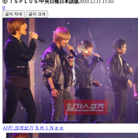
ⓒ ＩＳＰＬＵＳ/中央日報日本語版
2010.12.11 11:03
0
글자 작게
글자 크게
사진 크게보기
ＳＨＩＮｅｅ