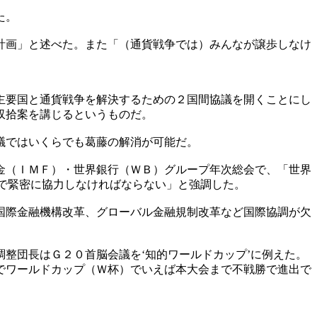
た。
計画」と述べた。また「（通貨戦争では）みんなが譲歩しなけ
主要国と通貨戦争を解決するための２国間協議を開くことにし
収拾案を講じるというものだ。
議ではいくらでも葛藤の解消が可能だ。
金（ＩＭＦ）・世界銀行（ＷＢ）グループ年次総会で、「世界
心で緊密に協力しなければならない」と強調した。
国際金融機構改革、グローバル金融規制改革など国際協調が欠
整団長はＧ２０首脳会議を‘知的ワールドカップ’に例えた。
でワールドカップ（Ｗ杯）でいえば本大会まで不戦勝で進出で