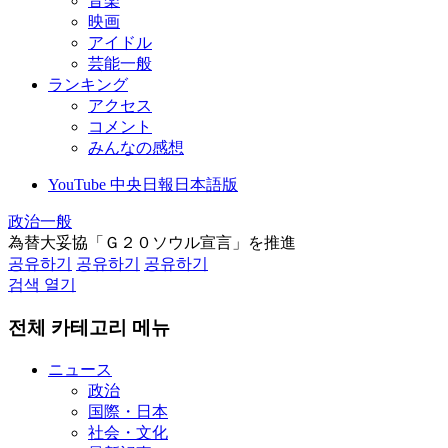
音楽
映画
アイドル
芸能一般
ランキング
アクセス
コメント
みんなの感想
YouTube 中央日報日本語版
政治一般
為替大妥協「Ｇ２０ソウル宣言」を推進
공유하기
공유하기
공유하기
검색 열기
전체 카테고리 메뉴
ニュース
政治
国際・日本
社会・文化