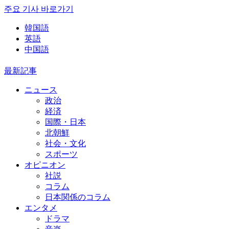
주요 기사 바로가기
韓国語
英語
中国語
最新記事
ニュース
政治
経済
国際・日本
北朝鮮
社会・文化
スポーツ
オピニオン
社説
コラム
日本関係のコラム
エンタメ
ドラマ