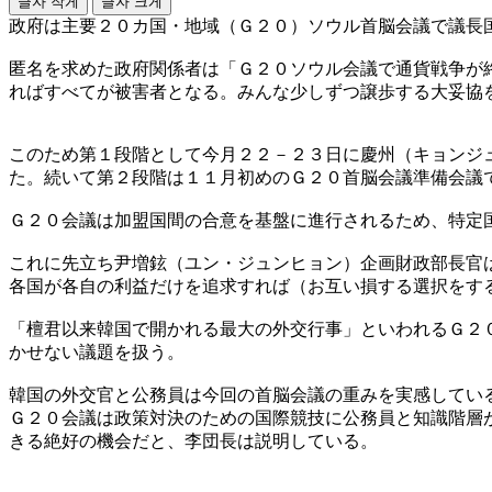
글자 작게
글자 크게
政府は主要２０カ国・地域（Ｇ２０）ソウル首脳会議で議長
匿名を求めた政府関係者は「Ｇ２０ソウル会議で通貨戦争が
ればすべてが被害者となる。みんな少しずつ譲歩する大妥協
このため第１段階として今月２２－２３日に慶州（キョンジ
た。続いて第２段階は１１月初めのＧ２０首脳会議準備会議
Ｇ２０会議は加盟国間の合意を基盤に進行されるため、特定
これに先立ち尹増鉉（ユン・ジュンヒョン）企画財政部長官
各国が各自の利益だけを追求すれば（お互い損する選択をする
「檀君以来韓国で開かれる最大の外交行事」といわれるＧ２
かせない議題を扱う。
韓国の外交官と公務員は今回の首脳会議の重みを実感してい
Ｇ２０会議は政策対決のための国際競技に公務員と知識階層
きる絶好の機会だと、李団長は説明している。