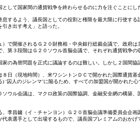
国として国家間の通貨戦争を終わらせるのに力を注ぐことにし
終息するよう、議長国としての役割と権限を最大限に行使する
を引き出す考え」と語った。
ュ）で開催されるＧ２０財務相・中央銀行総裁会議で、政府は
で、第３段階はＧ２０ソウル首脳会議で、それぞれ通貨戦争の
国家の為替問題を正式に議論するのは難しい。しかし２国間協
は８日（現地時間）、米ワシントンＤＣで開かれた国際通貨基
) ‘囚人のジレンマ’に陥るため、すべての加盟国が開かれた
０ソウル会議は、マクロ政策の国際協調、金融安全網の構築、
る。李昌鏞（イ・チャンヨン）Ｇ２０首脳会議準備委員会企画調
が代表選手として出場するもので、議長国プレミアムのおかげ