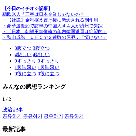
【今日のイチオシ記事】
䖁欧米人「三星は日本企業じゃないの？」
・【社説】金利据え置き後に懸念される副作用
・豪華遊覧船で訪韓の中国人４４人が済州で失踪
・「日本、朝鮮王室儀軌の年内韓国返還は絶望的」
・秋山成勲、ＵＦＣで２連敗の屈辱…「情けない」
3
腹立つ
3
腹立つ
4
悲しい
4
悲しい
0
すっきり
0
すっきり
1
興味深い
1
興味深い
0
役に立つ
0
役に立つ
みんなの感想ランキング
1
/ 2
政治
記事
공유하기
공유하기
공유하기
공유하기
最新記事