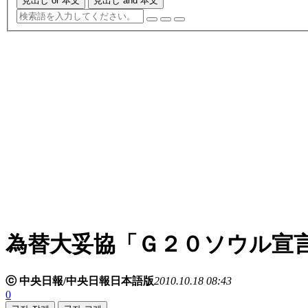
見出し or 本文
見出し and 本文
為替大妥協「Ｇ２０ソウル宣
ⓒ 中央日報/中央日報日本語版
2010.10.18 08:43
0