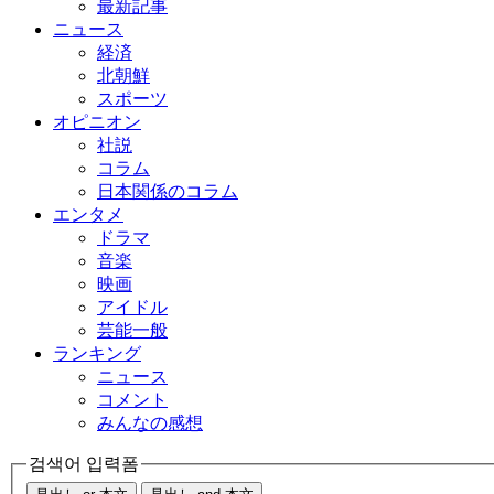
最新記事
ニュース
経済
北朝鮮
スポーツ
オピニオン
社説
コラム
日本関係のコラム
エンタメ
ドラマ
音楽
映画
アイドル
芸能一般
ランキング
ニュース
コメント
みんなの感想
검색어 입력폼