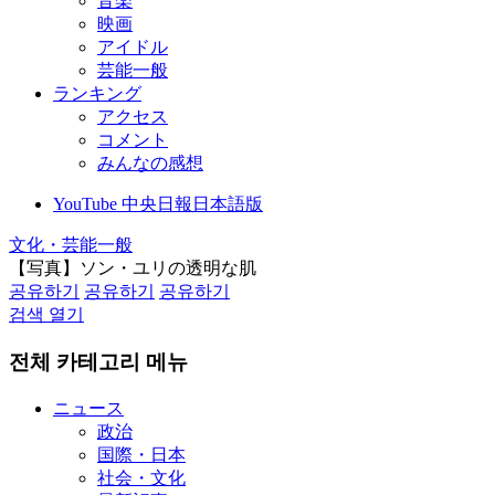
音楽
映画
アイドル
芸能一般
ランキング
アクセス
コメント
みんなの感想
YouTube 中央日報日本語版
文化・芸能一般
【写真】ソン・ユリの透明な肌
공유하기
공유하기
공유하기
검색 열기
전체 카테고리 메뉴
ニュース
政治
国際・日本
社会・文化