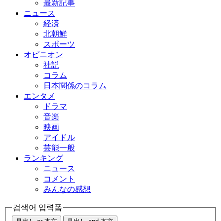
最新記事
ニュース
経済
北朝鮮
スポーツ
オピニオン
社説
コラム
日本関係のコラム
エンタメ
ドラマ
音楽
映画
アイドル
芸能一般
ランキング
ニュース
コメント
みんなの感想
검색어 입력폼