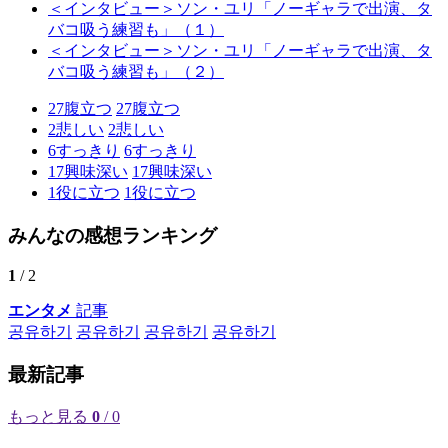
＜インタビュー＞ソン・ユリ「ノーギャラで出演、タ
バコ吸う練習も」（１）
＜インタビュー＞ソン・ユリ「ノーギャラで出演、タ
バコ吸う練習も」（２）
27
腹立つ
27
腹立つ
2
悲しい
2
悲しい
6
すっきり
6
すっきり
17
興味深い
17
興味深い
1
役に立つ
1
役に立つ
みんなの感想ランキング
1
/ 2
エンタメ
記事
공유하기
공유하기
공유하기
공유하기
最新記事
もっと見る
0
/ 0