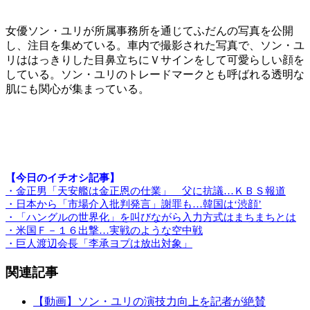
女優ソン・ユリが所属事務所を通じてふだんの写真を公開
し、注目を集めている。車内で撮影された写真で、ソン・ユ
リははっきりした目鼻立ちにＶサインをして可愛らしい顔を
している。ソン・ユリのトレードマークとも呼ばれる透明な
肌にも関心が集まっている。
【今日のイチオシ記事】
・金正男「天安艦は金正恩の仕業」 父に抗議…ＫＢＳ報道
・日本から「市場介入批判発言」謝罪も…韓国は‘渋顔’
・「ハングルの世界化」を叫びながら入力方式はまちまちとは
・米国Ｆ－１６出撃…実戦のような空中戦
・巨人渡辺会長「李承ヨプは放出対象」
関連記事
【動画】ソン・ユリの演技力向上を記者が絶賛