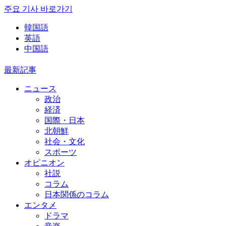
주요 기사 바로가기
韓国語
英語
中国語
最新記事
ニュース
政治
経済
国際・日本
北朝鮮
社会・文化
スポーツ
オピニオン
社説
コラム
日本関係のコラム
エンタメ
ドラマ