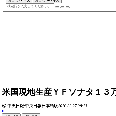
見出し or 本文
見出し and 本文
米国現地生産ＹＦソナタ１３
ⓒ 中央日報/中央日報日本語版
2010.09.27 08:13
0