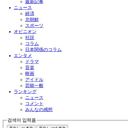
最新記事
ニュース
経済
北朝鮮
スポーツ
オピニオン
社説
コラム
日本関係のコラム
エンタメ
ドラマ
音楽
映画
アイドル
芸能一般
ランキング
ニュース
コメント
みんなの感想
검색어 입력폼