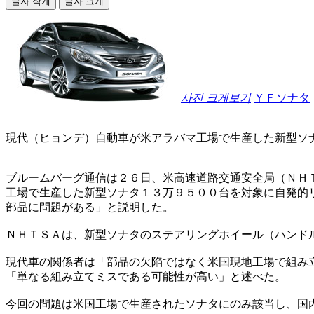
글자 작게
글자 크게
사진 크게보기
ＹＦソナタ
現代（ヒョンデ）自動車が米アラバマ工場で生産した新型ソ
ブルームバーグ通信は２６日、米高速道路交通安全局（ＮＨ
工場で生産した新型ソナタ１３万９５００台を対象に自発的
部品に問題がある」と説明した。
ＮＨＴＳＡは、新型ソナタのステアリングホイール（ハンド
現代車の関係者は「部品の欠陥ではなく米国現地工場で組み
「単なる組み立てミスである可能性が高い」と述べた。
今回の問題は米国工場で生産されたソナタにのみ該当し、国