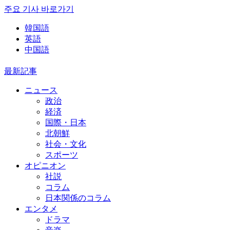
주요 기사 바로가기
韓国語
英語
中国語
最新記事
ニュース
政治
経済
国際・日本
北朝鮮
社会・文化
スポーツ
オピニオン
社説
コラム
日本関係のコラム
エンタメ
ドラマ