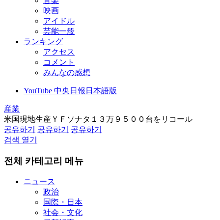
音楽
映画
アイドル
芸能一般
ランキング
アクセス
コメント
みんなの感想
YouTube 中央日報日本語版
産業
米国現地生産ＹＦソナタ１３万９５００台をリコール
공유하기
공유하기
공유하기
검색 열기
전체 카테고리 메뉴
ニュース
政治
国際・日本
社会・文化