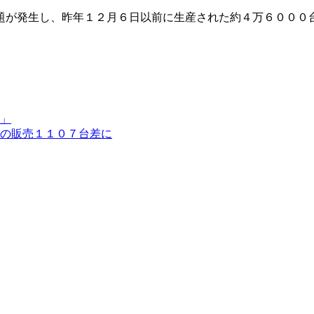
題が発生し、昨年１２月６日以前に生産された約４万６０００
」
の販売１１０７台差に