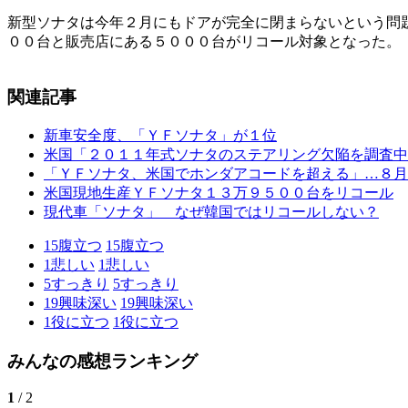
新型ソナタは今年２月にもドアが完全に閉まらないという問
００台と販売店にある５０００台がリコール対象となった。
関連記事
新車安全度、「ＹＦソナタ」が１位
米国「２０１１年式ソナタのステアリング欠陥を調査中
「ＹＦソナタ、米国でホンダアコードを超える」…８月
米国現地生産ＹＦソナタ１３万９５００台をリコール
現代車「ソナタ」 なぜ韓国ではリコールしない？
15
腹立つ
15
腹立つ
1
悲しい
1
悲しい
5
すっきり
5
すっきり
19
興味深い
19
興味深い
1
役に立つ
1
役に立つ
みんなの感想ランキング
1
/ 2