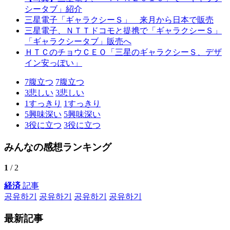
シータブ」紹介
三星電子「ギャラクシーＳ」 来月から日本で販売
三星電子、ＮＴＴドコモと提携で「ギャラクシーＳ」
「ギャラクシータブ」販売へ
ＨＴＣのチョウＣＥＯ「三星のギャラクシーＳ、デザ
イン安っぽい」
7
腹立つ
7
腹立つ
3
悲しい
3
悲しい
1
すっきり
1
すっきり
5
興味深い
5
興味深い
3
役に立つ
3
役に立つ
みんなの感想ランキング
1
/ 2
経済
記事
공유하기
공유하기
공유하기
공유하기
最新記事