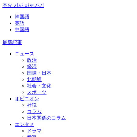
주요 기사 바로가기
韓国語
英語
中国語
最新記事
ニュース
政治
経済
国際・日本
北朝鮮
社会・文化
スポーツ
オピニオン
社説
コラム
日本関係のコラム
エンタメ
ドラマ