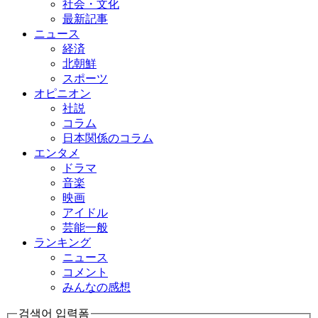
社会・文化
最新記事
ニュース
経済
北朝鮮
スポーツ
オピニオン
社説
コラム
日本関係のコラム
エンタメ
ドラマ
音楽
映画
アイドル
芸能一般
ランキング
ニュース
コメント
みんなの感想
검색어 입력폼