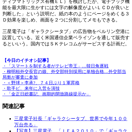
ティブマトリックス有機ＥＬ）を検討したが、電子ブック機
能を最大限に生かすには文字の解像度がよいＬＣＤが良いと
判断した」という説明だ。紙の本のようにページをめくる３
Ｄ効果を楽しめ、画面を２つに分割してメモもできる。
三星電子は「ギャラクシータブ」の広告物をベルリン空港に
設置している。近く米国通信企業ベライゾンを通して販売す
るといいう。国内ではＳＫテレコムがサービスする計画だ。
【今日のイチオシ記事】
・「スマートを制する者がテレビ帝王」…韓日角逐戦
・柳明桓外交長官の娘、外交部特別採用に単独合格…外交部当
局튎が審査に参加
・＜野球＞李承?、７４日ぶり１軍昇格
・歌手ピ、来年に入営を演技
・「金正日総書記、画期的開放路線提示か」
関連記事
三星電子社長「ギャラクシータブ、世界で今年１００
万台売る」
【写真】三星電子、「ＩＦＡ２０１０」で「ギャラク