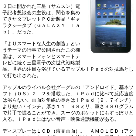
２日に開かれた三星（サムスン）電
子記者懇談会の主役は、関心を集め
てきたタブレットＰＣ新製品「ギャ
ラクシータブ（ＧＡＬＡＸＹ Ｔａ
ｂ）」だった。
「よりスマートな人生の創造」とい
うテーマの行事で公開されたこの機
器は、スマートフォンとスマートテ
レビに続く三星電子の次世代戦略製
品。世界の注目を浴びているアップルｉＰａｄの対抗馬とし
て打ち出された。
アップルのライバル会社グーグルの「アンドロイド」基本ソ
フト（ＯＳ）２．２を搭載した。ｉＰａｄに比べて反応速度
は劣らない。画面対角線の長さはｉＰａｄ（９．７インチ）
より短い７インチ。厚さ１１．９８ミリ、重さ３８０グラム
で片手で握ることができ、スーツのポケットにもすっぽりと
入る。ｉＰａｄにはない音声・映像通話機能がある。
ディスプレーはＬＣＤ（液晶画面）。「ＡＭＯＬＥＤ（アク