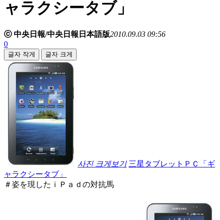
ャラクシータブ」
ⓒ 中央日報/中央日報日本語版
2010.09.03 09:56
0
글자 작게
글자 크게
사진 크게보기
三星タブレットＰＣ「ギ
ャラクシータブ」
＃姿を現したｉＰａｄの対抗馬