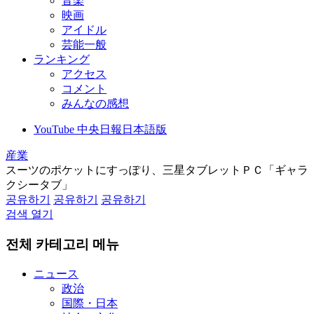
音楽
映画
アイドル
芸能一般
ランキング
アクセス
コメント
みんなの感想
YouTube 中央日報日本語版
産業
スーツのポケットにすっぽり、三星タブレットＰＣ「ギャラ
クシータブ」
공유하기
공유하기
공유하기
검색 열기
전체 카테고리 메뉴
ニュース
政治
国際・日本