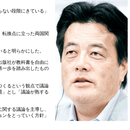
らない段階にきている」
、転換点に立った両国関
いると明らかにした。
出版社が教科書を自由に
第一歩を踏み出したもの
つくるという観点で議論
題」とし「議論が熟する
に関する議論を主導し、
ョンをとっていく方針」