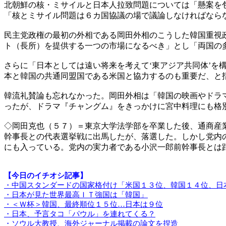
北朝鮮の核・ミサイルと日本人拉致問題については「懸案を
「核とミサイル問題は６カ国協議の場で議論しなければなら
民主党政権の最初の外相である岡田外相のこうした韓国重視
ト（長所）を提供する一つの市場になるべき」とし「両国の
さらに「日本としては遠い将来を考えて‘東アジア共同体’
本と韓国の共通同盟国である米国と協力するのも重要だ、と
韓流礼賛論も忘れなかった。岡田外相は「韓国の映画やドラ
ったが、ドラマ『チャングム』をきっかけに宮中料理にも格
◇岡田克也（５７）＝東京大学法学部を卒業した後、通商産
幹事長との代表選挙戦に出馬したが、落選した。しかし党内
にも入っている。党内の実力者である小沢一郎前幹事長とは
【今日のイチオシ記事】
・中国スタンダードの国家格付け「米国１３位、韓国１４位、日
・日本が見た世界最高ＩＴ強国は「韓国」
・＜Ｗ杯＞韓国、最終順位１５位…日本は９位
・日本、予言タコ「パウル」を連れてくる？
・ソウル大教授、海外ジャーナル掲載の論文を捏造