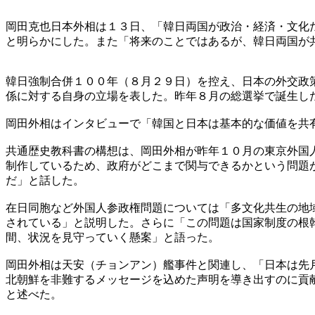
岡田克也日本外相は１３日、「韓日両国が政治・経済・文化
と明らかにした。また「将来のことではあるが、韓日両国が
韓日強制合併１００年（８月２９日）を控え、日本の外交政
係に対する自身の立場を表した。昨年８月の総選挙で誕生し
岡田外相はインタビューで「韓国と日本は基本的な価値を共
共通歴史教科書の構想は、岡田外相が昨年１０月の東京外国
制作しているため、政府がどこまで関与できるかという問題
だ」と話した。
在日同胞など外国人参政権問題については「多文化共生の地
されている」と説明した。さらに「この問題は国家制度の根
間、状況を見守っていく懸案」と語った。
岡田外相は天安（チョンアン）艦事件と関連し、「日本は先
北朝鮮を非難するメッセージを込めた声明を導き出すのに貢
と述べた。