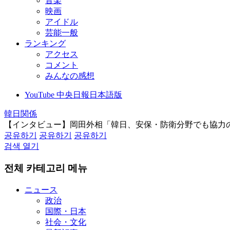
音楽
映画
アイドル
芸能一般
ランキング
アクセス
コメント
みんなの感想
YouTube 中央日報日本語版
韓日関係
【インタビュー】岡田外相「韓日、安保・防衛分野でも協力
공유하기
공유하기
공유하기
검색 열기
전체 카테고리 메뉴
ニュース
政治
国際・日本
社会・文化