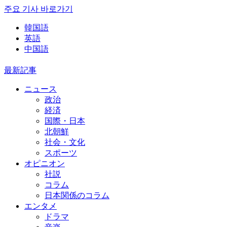
주요 기사 바로가기
韓国語
英語
中国語
最新記事
ニュース
政治
経済
国際・日本
北朝鮮
社会・文化
スポーツ
オピニオン
社説
コラム
日本関係のコラム
エンタメ
ドラマ