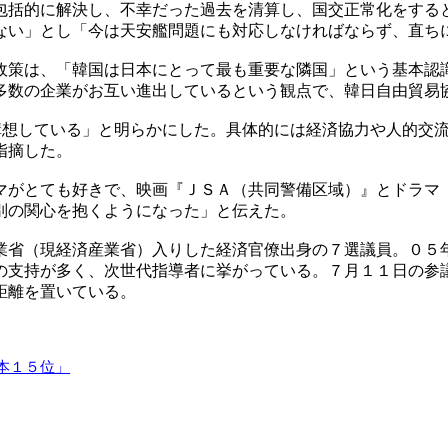
包括的に解決し、不幸だった過去を清算し、国交正常化をする
ない」とし「今は天安艦問題にも対応しなければならず、直ち
政策は、「韓国は日本にとって最も重要な隣国」という基本認
多数の企業がお互い進出しているという観点で、韓日自由貿易
を構想している」と明らかにした。具体的には経済協力や人的交
指摘した。
マがとても好きで、映画『ＪＳＡ（共同警備区域）』とドラマ
別の関心を抱くようになった」と伝えた。
業省（現経済産業省）入りした経済官僚出身の７選議員。０５
の支持が多く、次世代指導者に挙がっている。７月１１日の参
距離を置いている。
本１５位」