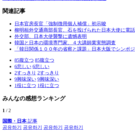
関連記事
日本官房長官「強制徴用個人補償」初示唆
柳明桓外交通商部長官、石を投げられた日本大使に電話
外交部、日本大使襲撃に遺憾表明
韓国と日本の環境専門家、４大講師業実態調査
「韓日関係１００年の省察と課題」日本大阪でシンポジ
85
腹立つ
85
腹立つ
6
悲しい
6
悲しい
2
すっきり
2
すっきり
9
興味深い
9
興味深い
1
役に立つ
1
役に立つ
みんなの感想ランキング
1
/ 2
国際・日本
記事
공유하기
공유하기
공유하기
공유하기