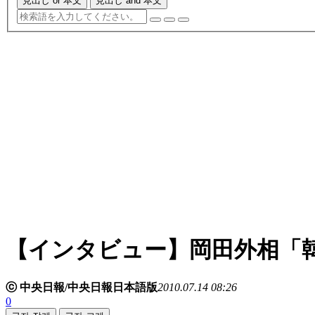
見出し or 本文
見出し and 本文
【インタビュー】岡田外相「
ⓒ 中央日報/中央日報日本語版
2010.07.14 08:26
0