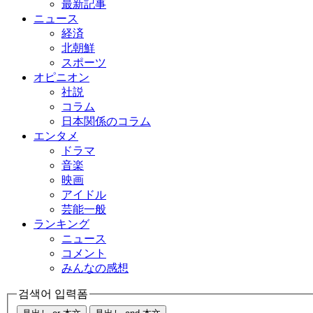
最新記事
ニュース
経済
北朝鮮
スポーツ
オピニオン
社説
コラム
日本関係のコラム
エンタメ
ドラマ
音楽
映画
アイドル
芸能一般
ランキング
ニュース
コメント
みんなの感想
검색어 입력폼