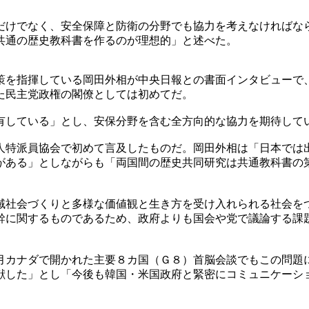
だけでなく、安全保障と防衛の分野でも協力を考えなければな
共通の歴史教科書を作るのが理想的」と述べた。
策を指揮している岡田外相が中央日報との書面インタビューで
た民主党政権の閣僚としては初めてだ。
有している」とし、安保分野を含む全方向的な協力を期待して
人特派員協会で初めて言及したものだ。岡田外相は「日本では
がある」としながらも「両国間の歴史共同研究は共通教科書の
域社会づくりと多様な価値観と生き方を受け入れられる社会を
幹に関するものであるため、政府よりも国会や党で議論する課
月カナダで開かれた主要８カ国（Ｇ８）首脳会談でもこの問題
献した」とし「今後も韓国・米国政府と緊密にコミュニケーシ