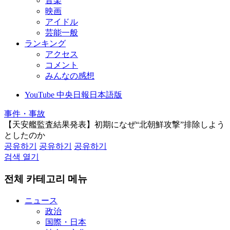
音楽
映画
アイドル
芸能一般
ランキング
アクセス
コメント
みんなの感想
YouTube 中央日報日本語版
事件・事故
【天安艦監査結果発表】初期になぜ“北朝鮮攻撃”排除しよう
としたのか
공유하기
공유하기
공유하기
검색 열기
전체 카테고리 메뉴
ニュース
政治
国際・日本