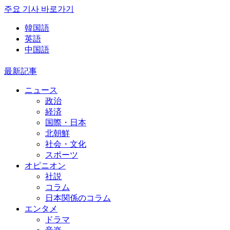
주요 기사 바로가기
韓国語
英語
中国語
最新記事
ニュース
政治
経済
国際・日本
北朝鮮
社会・文化
スポーツ
オピニオン
社説
コラム
日本関係のコラム
エンタメ
ドラマ