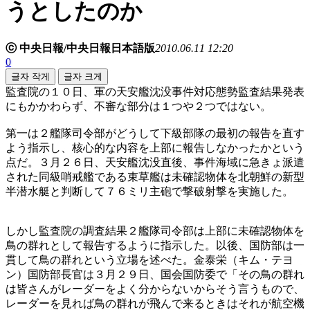
うとしたのか
ⓒ 中央日報/中央日報日本語版
2010.06.11 12:20
0
글자 작게
글자 크게
監査院の１０日、軍の天安艦沈没事件対応態勢監査結果発表
にもかかわらず、不審な部分は１つや２つではない。
第一は２艦隊司令部がどうして下級部隊の最初の報告を直す
よう指示し、核心的な内容を上部に報告しなかったかという
点だ。３月２６日、天安艦沈没直後、事件海域に急きょ派遣
された同級哨戒艦である束草艦は未確認物体を北朝鮮の新型
半潜水艇と判断して７６ミリ主砲で撃破射撃を実施した。
しかし監査院の調査結果２艦隊司令部は上部に未確認物体を
鳥の群れとして報告するように指示した。以後、国防部は一
貫して鳥の群れという立場を述べた。金泰栄（キム・テヨ
ン）国防部長官は３月２９日、国会国防委で「その鳥の群れ
は皆さんがレーダーをよく分からないからそう言うもので、
レーダーを見れば鳥の群れが飛んで来るときはそれが航空機