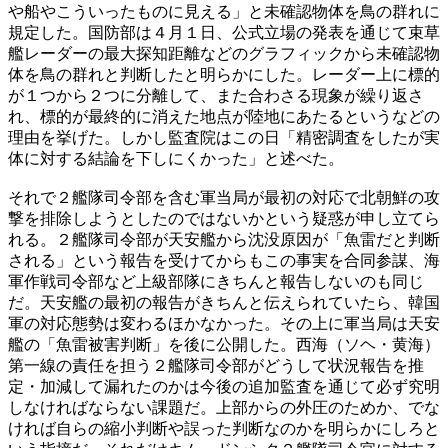
や船やこういったものに見える」と未確認物体を鳥の群れに
規定した。国防部は４月１日、公式立場の発表を通じて束草
艦レーダーの最大探知距離などのグラフィックから未確認物
体を鳥の群れと判断したと明らかにした。レーダー上に標的
が１つから２つに分離して、また合わさる現象が繰り返さ
れ、標的が最終的に消えた地点が陸地にあたるというなどの
理由を挙げた。しかし監査院はこの日「精密調査をしたが実
体に対する結論を下しにくかった」と述べた。
それで２艦隊司令部を含む軍当局が最初の対応で北朝鮮の攻
撃を排除しようとしたのではないかという疑惑が申し立てら
れる。２艦隊司令部が天安艦から沈没原因が「魚雷だと判断
される」という報告を受けてからもこの事実を合同参謀、海
軍作戦司令部など上級部隊にきちんと報告しないのも同じ
だ。天安艦の最初の報告がきちんと伝えられていたら、韓国
軍の対応態勢は変わるほかなかった。その上に軍当局は天安
艦の「魚雷被害判断」を後に公開した。西海（ソヘ・黄海）
第一線の責任を担う２艦隊司令部がどうして状況報告を推
定・加減して漏れたのかは今後の追加監査を通じて必ず究明
しなければならない課題だ。上部からの外圧のためか、でな
ければ自らの縮小判断や誤った判断なのかを明らかにしろと