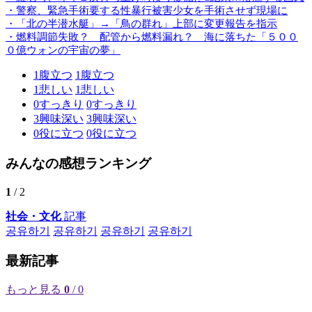
・警察、緊急手術要する性暴行被害少女を手術させず現場に
・「北の半潜水艇」→「鳥の群れ」上部に変更報告を指示
・燃料調節失敗？ 配管から燃料漏れ？ 海に落ちた「５００
０億ウォンの宇宙の夢」
1
腹立つ
1
腹立つ
1
悲しい
1
悲しい
0
すっきり
0
すっきり
3
興味深い
3
興味深い
0
役に立つ
0
役に立つ
みんなの感想ランキング
1
/ 2
社会・文化
記事
공유하기
공유하기
공유하기
공유하기
最新記事
もっと見る
0
/ 0