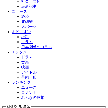
社会・文化
最新記事
ニュース
経済
北朝鮮
スポーツ
オピニオン
社説
コラム
日本関係のコラム
エンタメ
ドラマ
音楽
映画
アイドル
芸能一般
ランキング
ニュース
コメント
みんなの感想
검색어 입력폼