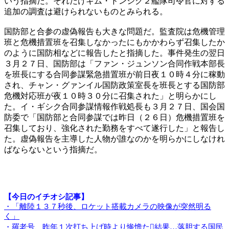
いう指摘だ。それだけキム・ドンシク２艦隊司令官に対する
追加の調査は避けられないものとみられる。
国防部と合参の虚偽報告も大きな問題だ。監査院は危機管理
班と危機措置班を召集しなかったにもかかわらず召集したか
のように国防相などに報告したと指摘した。事件発生の翌日
３月２７日、国防部は「ファン・ジュンソン合同作戦本部長
を班長にする合同参謀緊急措置班が前日夜１０時４分に稼動
され、チャン・グァンイル国防政策室長を班長とする国防部
危機対応班が夜１０時３０分に召集された」と明らかにし
た。イ・ギシク合同参謀情報作戦処長も３月２７日、国会国
防委で「国防部と合同参謀では昨日（２６日）危機措置班を
召集しており、強化された勤務をすべて遂行した」と報告し
た。虚偽報告を主導した人物が誰なのかを明らかにしなけれ
ばならないという指摘だ。
【今日のイチオシ記事】
・「離陸１３７秒後、ロケット搭載カメラの映像が突然明る
く」
・羅老号、昨年１次打ち上げ時より惨憺た結果…落胆する国民