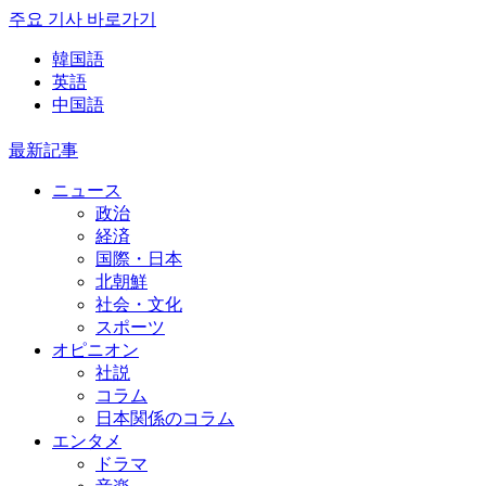
주요 기사 바로가기
韓国語
英語
中国語
最新記事
ニュース
政治
経済
国際・日本
北朝鮮
社会・文化
スポーツ
オピニオン
社説
コラム
日本関係のコラム
エンタメ
ドラマ