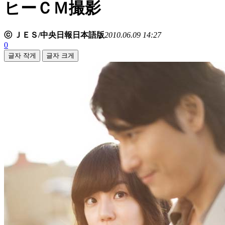
ヒーＣＭ撮影
ⓒ ＪＥＳ/中央日報日本語版
2010.06.09 14:27
0
글자 작게
글자 크게