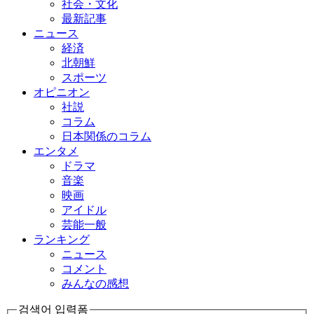
社会・文化
最新記事
ニュース
経済
北朝鮮
スポーツ
オピニオン
社説
コラム
日本関係のコラム
エンタメ
ドラマ
音楽
映画
アイドル
芸能一般
ランキング
ニュース
コメント
みんなの感想
검색어 입력폼