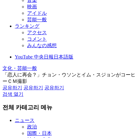
音楽
映画
アイドル
芸能一般
ランキング
アクセス
コメント
みんなの感想
YouTube 中央日報日本語版
文化・芸能一般
「恋人に再会？」チョン・ウソンとイム・スジョンがコーヒ
ーＣＭ撮影
공유하기
공유하기
공유하기
검색 열기
전체 카테고리 메뉴
ニュース
政治
国際・日本