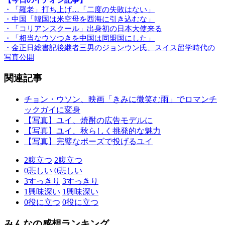
【今日のイチオシ記事】
・「羅老」打ち上げ…「二度の失敗はない」
・中国「韓国は米空母を西海に引き込むな」
・「コリアンスクール」出身初の日本大使来る
・「相当なウソつきを中国は同盟国にした」
・金正日総書記後継者三男のジョンウン氏、スイス留学時代の
写真公開
関連記事
チョン・ウソン、映画「きみに微笑む雨」でロマンチ
ックガイに変身
【写真】ユイ、焼酎の広告モデルに
【写真】ユイ、秋らしく挑発的な魅力
【写真】完璧なポーズで投げるユイ
2
腹立つ
2
腹立つ
0
悲しい
0
悲しい
3
すっきり
3
すっきり
1
興味深い
1
興味深い
0
役に立つ
0
役に立つ
みんなの感想ランキング