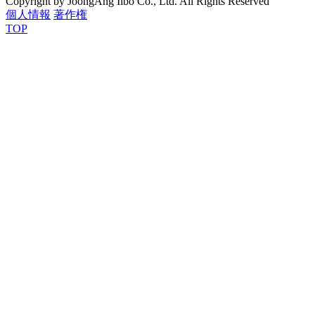
Copyright by JoongAng Ilbo Co., Ltd. All Rights Reserved
個人情報
著作権
TOP