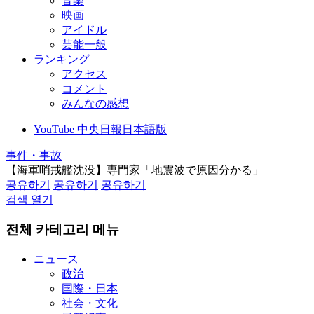
音楽
映画
アイドル
芸能一般
ランキング
アクセス
コメント
みんなの感想
YouTube 中央日報日本語版
事件・事故
【海軍哨戒艦沈没】専門家「地震波で原因分かる」
공유하기
공유하기
공유하기
검색 열기
전체 카테고리 메뉴
ニュース
政治
国際・日本
社会・文化