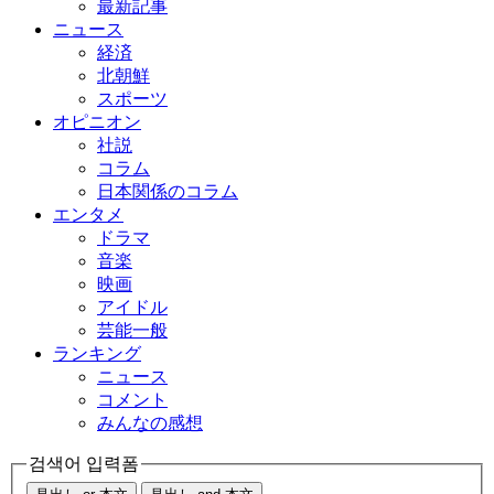
最新記事
ニュース
経済
北朝鮮
スポーツ
オピニオン
社説
コラム
日本関係のコラム
エンタメ
ドラマ
音楽
映画
アイドル
芸能一般
ランキング
ニュース
コメント
みんなの感想
검색어 입력폼