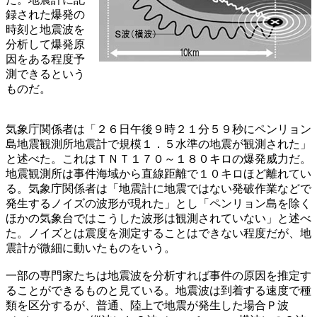
録された爆発の
時刻と地震波を
分析して爆発原
因をある程度予
測できるという
ものだ。
気象庁関係者は「２６日午後９時２１分５９秒にペンリョン
島地震観測所地震計で規模１．５水準の地震が観測された」
と述べた。これはＴＮＴ１７０～１８０キロの爆発威力だ。
地震観測所は事件海域から直線距離で１０キロほど離れてい
る。気象庁関係者は「地震計に地震ではない発破作業などで
発生するノイズの波形が現れた」とし「ペンリョン島を除く
ほかの気象台ではこうした波形は観測されていない」と述べ
た。ノイズとは震度を測定することはできない程度だが、地
震計が微細に動いたものをいう。
一部の専門家たちは地震波を分析すれば事件の原因を推定す
ることができるものと見ている。地震波は到着する速度で種
類を区分するが、普通、陸上で地震が発生した場合Ｐ波