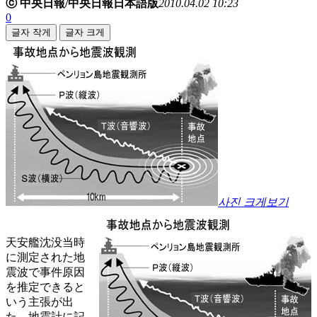
ⓒ 中央日報/中央日報日本語版
2010.04.02 10:23
0
글자 작게
글자 크게
사진 크게보기
天安艦沈没当時
に測定された地
震波で事件原因
を推定できると
いう主張が出
た。地震計に記