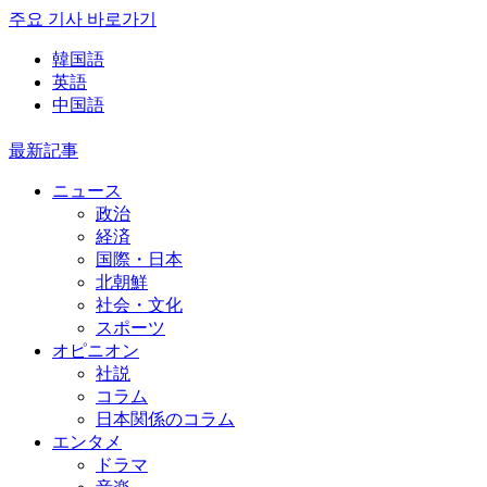
주요 기사 바로가기
韓国語
英語
中国語
最新記事
ニュース
政治
経済
国際・日本
北朝鮮
社会・文化
スポーツ
オピニオン
社説
コラム
日本関係のコラム
エンタメ
ドラマ