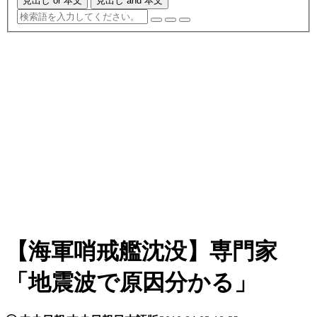
見出し or 本文
見出し and 本文
【海軍哨戒艦沈没】専門家
「地震波で原因分かる」