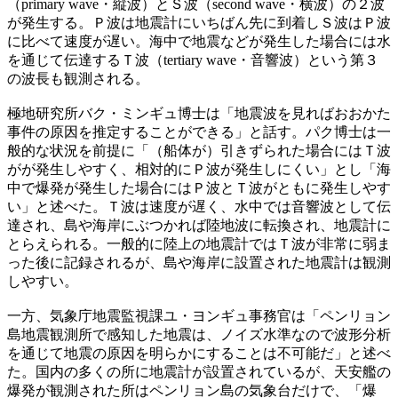
（primary wave・縦波）とＳ波（second wave・横波）の２波
が発生する。Ｐ波は地震計にいちばん先に到着しＳ波はＰ波
に比べて速度が遅い。海中で地震などが発生した場合には水
を通じて伝達するＴ波（tertiary wave・音響波）という第３
の波長も観測される。
極地研究所バク・ミンギュ博士は「地震波を見ればおおかた
事件の原因を推定することができる」と話す。パク博士は一
般的な状況を前提に「（船体が）引きずられた場合にはＴ波
がが発生しやすく、相対的にＰ波が発生しにくい」とし「海
中で爆発が発生した場合にはＰ波とＴ波がともに発生しやす
い」と述べた。Ｔ波は速度が遅く、水中では音響波として伝
達され、島や海岸にぶつかれば陸地波に転換され、地震計に
とらえられる。一般的に陸上の地震計ではＴ波が非常に弱ま
った後に記録されるが、島や海岸に設置された地震計は観測
しやすい。
一方、気象庁地震監視課ユ・ヨンギュ事務官は「ペンリョン
島地震観測所で感知した地震は、ノイズ水準なので波形分析
を通じて地震の原因を明らかにすることは不可能だ」と述べ
た。国内の多くの所に地震計が設置されているが、天安艦の
爆発が観測された所はペンリョン島の気象台だけで、「爆