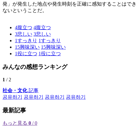
発」が発生した地点や発生時刻を正確に感知することはでき
ないということだ。
4
腹立つ
4
腹立つ
3
悲しい
3
悲しい
1
すっきり
1
すっきり
15
興味深い
15
興味深い
1
役に立つ
1
役に立つ
みんなの感想ランキング
1
/ 2
社会・文化
記事
공유하기
공유하기
공유하기
공유하기
最新記事
もっと見る
0
/ 0